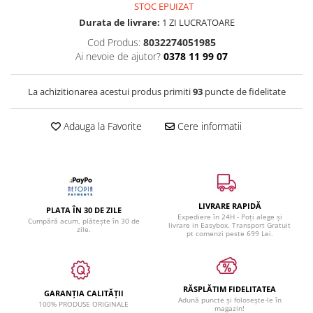
STOC EPUIZAT
Durata de livrare:
1 ZI LUCRATOARE
Cod Produs:
8032274051985
Ai nevoie de ajutor?
0378 11 99 07
La achizitionarea acestui produs primiti
93
puncte de fidelitate
Adauga la Favorite
Cere informatii
LIVRARE RAPIDĂ
PLATA ÎN 30 DE ZILE
Expediere în 24H - Poți alege și
Cumpără acum, plătește în 30 de
livrare in Easybox. Transport Gratuit
zile.
pt comenzi peste 699 Lei.
RĂSPLĂTIM FIDELITATEA
GARANȚIA CALITĂȚII
Adună puncte și folosește-le în
100% PRODUSE ORIGINALE
magazin!