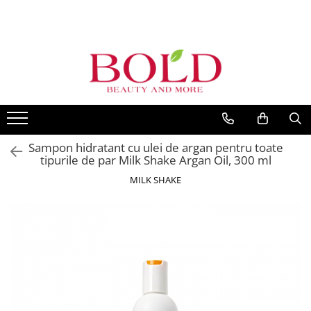
PRODUSE
MARCI POPULARE
INGRIJIRE PAR
ALFAPARF
SAMPOANE
FANOLA
BALSAMURI
FARMAVITA
MASTI
JOICO
Sampon hidratant cu ulei de argan pentru toate
FIOLE TRATAMENT
tipurile de par Milk Shake Argan Oil, 300 ml
JUST FOR MEN
TRATAMENTE SI SERUM
MILK SHAKE
K18
STYLING
KEMON
PACHETE CADOU SI SETURI
VOPSEA SI PRODUSE TEHNICE
KEUNE
ACCESORII
KOLESTON
KITURI PROMO PT SALOANE
L`OREAL PROFESSIONNEL
CORP
MILK SHAKE