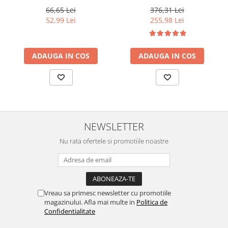
Touch of Grey, 40 g
Salon Size
66,65 Lei
376,31 Lei
52,99 Lei
255,98 Lei
ADAUGA IN COS
ADAUGA IN COS
NEWSLETTER
Nu rata ofertele si promotiile noastre
Vreau sa primesc newsletter cu promotiile
magazinului. Afla mai multe in
Politica de
Confidentialitate