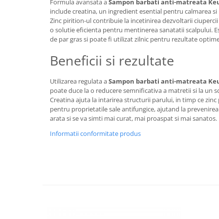
Formula avansata a
Sampon barbati anti-matreata Ke
include creatina, un ingredient esential pentru calmarea si 
Zinc pirition-ul contribuie la incetinirea dezvoltarii ciuper
o solutie eficienta pentru mentinerea sanatatii scalpului. Es
de par gras si poate fi utilizat zilnic pentru rezultate optime
Beneficii si rezultate
Utilizarea regulata a
Sampon barbati anti-matreata Ke
poate duce la o reducere semnificativa a matretii si la un s
Creatina ajuta la intarirea structurii parului, in timp ce zin
pentru proprietatile sale antifungice, ajutand la prevenirea 
arata si se va simti mai curat, mai proaspat si mai sanatos.
Informatii conformitate produs