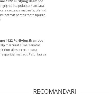
une 1922 Purifying Shampoo
ingrijirea scalpului cu matreata.
cii care cauzeaza matreata, oferind
te potrivit pentru toate tipurile
.
une 1922 Purifying Shampoo
calp mai curat si mai sanatos.
c pirition-ul este recunoscut
reaparitiei matretii. Parul tau va
RECOMANDARI