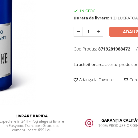
IN STOC
Durata de livrare:
1 ZI LUCRATOA
ADAUG
Cod Produs:
8719281988472
La achizitionarea acestui produs pr
Adauga la Favorite
Cere 
LIVRARE RAPIDĂ
GARANȚIA CALITĂȚ
Expediere în 24H - Poți alege și livrare
in Easybox. Transport Gratuit pt
100% PRODUSE ORIGI
comenzi peste 699 Lei.