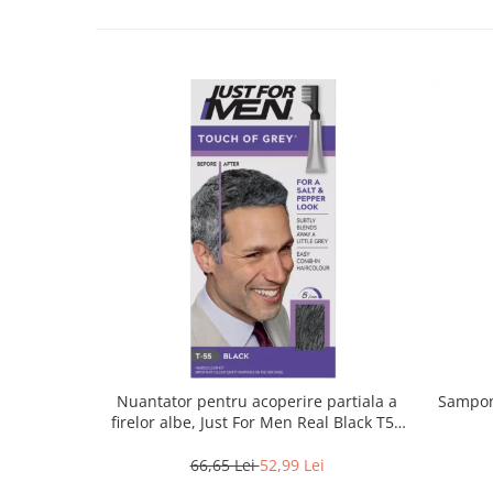
Nuantator pentru acoperire partiala a
Sampon 
firelor albe, Just For Men Real Black T55
Touch of Grey, 40 g
66,65 Lei
52,99 Lei