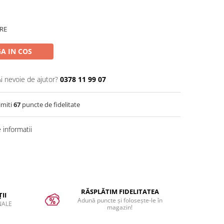
RE
A IN COS
Ai nevoie de ajutor?
0378 11 99 07
imiti
67
puncte de fidelitate
informatii
RĂSPLĂTIM FIDELITATEA
II
Adună puncte și folosește-le în
NALE
magazin!