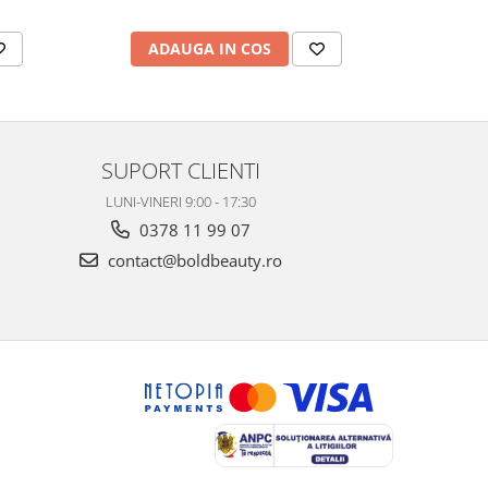
ADAUGA IN COS
AD
SUPORT CLIENTI
LUNI-VINERI 9:00 - 17:30
0378 11 99 07
contact@boldbeauty.ro