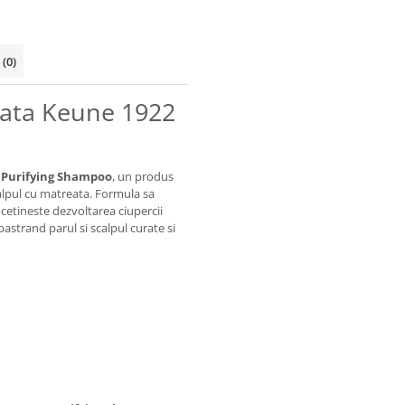
i
(0)
eata Keune 1922
 Purifying Shampoo
, un produs
calpul cu matreata. Formula sa
incetineste dezvoltarea ciupercii
pastrand parul si scalpul curate si