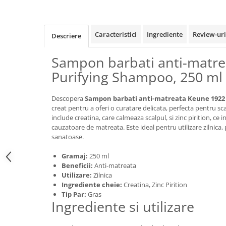
Caracteristici
Ingrediente
Review-ur
Descriere
Sampon barbati anti-matr
Purifying Shampoo, 250 ml
Descopera
Sampon barbati anti-matreata Keune 1922
creat pentru a oferi o curatare delicata, perfecta pentru s
include creatina, care calmeaza scalpul, si zinc pirition, ce 
cauzatoare de matreata. Este ideal pentru utilizare zilnica, 
sanatoase.
Gramaj:
250 ml
Beneficii:
Anti-matreata
Utilizare:
Zilnica
Ingrediente cheie:
Creatina, Zinc Pirition
Tip Par:
Gras
Ingrediente si utilizare