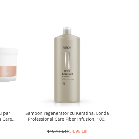
u par
Sampon regenerator cu Keratina, Londa
Sampon rev
s Care
Professional Care Fiber Infusion, 1000
O
ml
110,11 Lei
54,99 Lei
1