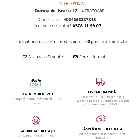
STOC EPUIZAT
Durata de livrare:
1 ZI LUCRATOARE
Cod Produs:
4064666337845
Ai nevoie de ajutor?
0378 11 99 07
La achizitionarea acestui produs primiti
40
puncte de fidelitate
Adauga la Favorite
Cere informatii
LIVRARE RAPIDĂ
PLATA ÎN 30 DE ZILE
Expediere în 24H - Poți alege și
Cumpără acum, plătește în 30 de
livrare in Easybox. Transport Gratuit
zile.
pt comenzi peste 699 Lei.
RĂSPLĂTIM FIDELITATEA
GARANȚIA CALITĂȚII
Adună puncte și folosește-le în
100% PRODUSE ORIGINALE
magazin!