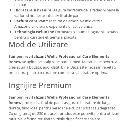
din par
Hidratare si hranire:
Asigura hidratare de la radacini pana la
varfuri si hraneste intensiv firul de par
Parfum captivant:
Inspirat de arborii vesnic verzi ai
Amazonului, ofera o experienta olfactiva unica
Tehnologia IseluxTM:
Formeaza o spuma bogata si luxoasa
pentru o curatare eficienta si placuta
Mod de Utilizare
Sampon revitalizant Wella Professional Care Elements
Renew
se aplica pe scalp si pe parul umed. Masati bine pentru a
crea spuma bogata, apoi clatiti bine. Daca este necesar, repetati
procedura pentru o curatare completa si hidratare optima.
Ingrijire Premium
Sampon revitalizant Wella Professional Care Elements
Renew
protejeaza firul de par si asigura o hidratare de lunga
durata, fiind ideal pentru persoanele cu par uscat sau degradat.
Cu un gramaj de 250 ml, acest produs este potrivit pentru utilizari
multiple, oferind rezultate vizibile dupa fiecare spalare.