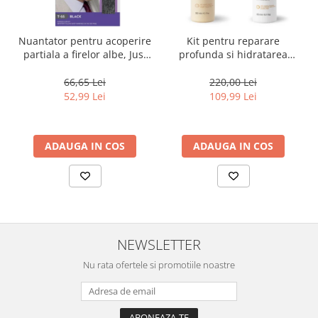
Nuantator pentru acoperire
Kit pentru reparare
partiala a firelor albe, Just
profunda si hidratarea
For Men Real Black T55
parului uscat si degradat,
Touch of Grey, 40 g
Milk Shake Integrity &
66,65 Lei
220,00 Lei
Strength Nourishing
52,99 Lei
109,99 Lei
ADAUGA IN COS
ADAUGA IN COS
NEWSLETTER
Nu rata ofertele si promotiile noastre