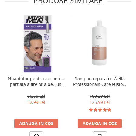
PRODUSE SIMILARE
Nuantator pentru acoperire
Sampon reparator Wella
partiala a firelor albe, Just
Professionals Care Fusion,
For Men Real Black T55
1000 ml
Touch of Grey, 40 g
66,65 Lei
180,29 Lei
52,99 Lei
125,99 Lei
ADAUGA IN COS
ADAUGA IN COS