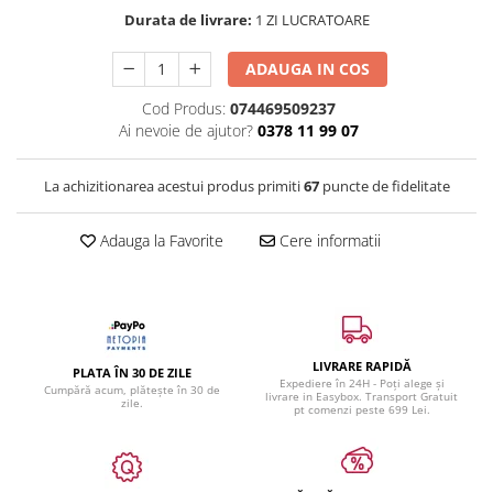
Durata de livrare:
1 ZI LUCRATOARE
ADAUGA IN COS
Cod Produs:
074469509237
Ai nevoie de ajutor?
0378 11 99 07
La achizitionarea acestui produs primiti
67
puncte de fidelitate
Adauga la Favorite
Cere informatii
LIVRARE RAPIDĂ
PLATA ÎN 30 DE ZILE
Expediere în 24H - Poți alege și
Cumpără acum, plătește în 30 de
livrare in Easybox. Transport Gratuit
zile.
pt comenzi peste 699 Lei.