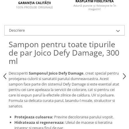
RĂSPLĂTIM FIDELITATEA
GARANȚIA CALITĂȚII
Adună puncte și folosește-le în
100% PRODUSE ORIGINALE
magazin!
Descriere
Sampon pentru toate tipurile
de par Joico Defy Damage, 300
ml
Descoperiti
Samponul Joico Defy Damage
, creat special pentru
protejarea culorii si sanatatii parului dumneavoastra. Acest
sampon face parte din sistemul Defy Damage si este esential atat
pentru cei care apeleaza la servicii de colorare, cat si pentru cei
care isi expun parul la efectele zilnice de caldura, UV si poluare.
Formula sa delicata curata parul, lasandu-l moale, stralucitor si
sanatos.
Protejeaza culoarea:
Previne decolorarea parului vopsit.
Hidrateaza si regenereaza:
Uleiul de macese si keratina
intaresc si repara firul de par.