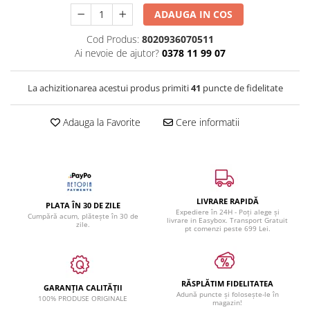
ADAUGA IN COS
Cod Produs:
8020936070511
Ai nevoie de ajutor?
0378 11 99 07
La achizitionarea acestui produs primiti
41
puncte de fidelitate
Adauga la Favorite
Cere informatii
LIVRARE RAPIDĂ
PLATA ÎN 30 DE ZILE
Expediere în 24H - Poți alege și
Cumpără acum, plătește în 30 de
livrare in Easybox. Transport Gratuit
zile.
pt comenzi peste 699 Lei.
RĂSPLĂTIM FIDELITATEA
GARANȚIA CALITĂȚII
Adună puncte și folosește-le în
100% PRODUSE ORIGINALE
magazin!