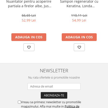
Nuantator pentru acoperire
Sampon regenerator cu
partiala a firelor albe, Just
Keratina, Londa
For Men Real Black T55
Professional Care Fiber
Touch of Grey, 40 g
Infusion, 1000 ml
66,65 Lei
110,11 Lei
52,99 Lei
54,99 Lei
ADAUGA IN COS
ADAUGA IN COS
NEWSLETTER
Nu rata ofertele si promotiile noastre
Vreau sa primesc newsletter cu promotiile
magazinului. Afla mai multe in
Politica de