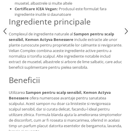
musetel, albastrele si multe altele
Certificare ICEA Vegan:
Produsul este formulat fara
ingrediente inutile si daunatoare
Ingrediente principale
Complexul de ingrediente naturale al
Sampon pentru scalp
sensibil, Kemon Actyva Benessere
include extracte ale unor
plante cunoscute pentru proprietatile lor calmante si revigorante.
Velian Complex combina aceste ingrediente active pentru a
normaliza si tonifia scalpul. Alte ingrediente notabile includ
extract de musetel, albastrele si arbore de lime salbatic, care aduc
beneficii suplimentare pentru pielea sensibila.
Beneficii
Utilizarea
Sampon pentru scalp sensibil, Kemon Actyva
Benessere
ofera numeroase avantaje pentru sanatatea
scalpului. Acest sampon nu doar ca linisteste si revigoreaza
scalpul sensibil, dar si curata delicat, facandu-l ideal pentru
utilizare zilnica. Formula blanda ajuta la ameliorarea simptomelor
de disconfort, cum ar fi roseata si mancarimea, oferind in acelasi
timp un parfum placut datorita esentelor de bergamota, lavanda,