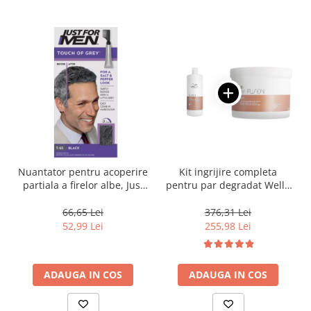
Nuantator pentru acoperire
Kit ingrijire completa
partiala a firelor albe, Just
pentru par degradat Wella
For Men Real Black T55
Professionals Care Fusion,
Touch of Grey, 40 g
Salon Size
66,65 Lei
376,31 Lei
52,99 Lei
255,98 Lei
ADAUGA IN COS
ADAUGA IN COS