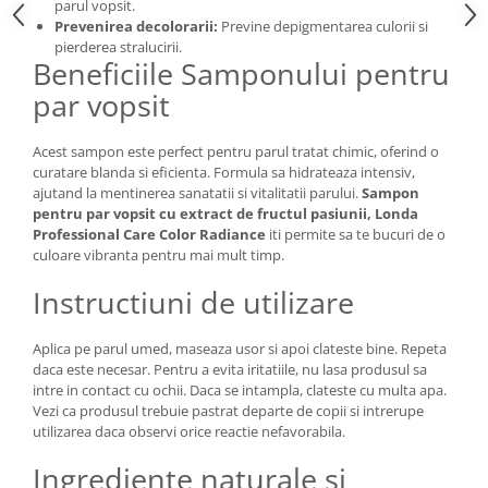
parul vopsit.
Prevenirea decolorarii:
Previne depigmentarea culorii si
pierderea stralucirii.
Beneficiile Samponului pentru
par vopsit
Acest sampon este perfect pentru parul tratat chimic, oferind o
curatare blanda si eficienta. Formula sa hidrateaza intensiv,
ajutand la mentinerea sanatatii si vitalitatii parului.
Sampon
pentru par vopsit cu extract de fructul pasiunii, Londa
Professional Care Color Radiance
iti permite sa te bucuri de o
culoare vibranta pentru mai mult timp.
Instructiuni de utilizare
Aplica pe parul umed, maseaza usor si apoi clateste bine. Repeta
daca este necesar. Pentru a evita iritatiile, nu lasa produsul sa
intre in contact cu ochii. Daca se intampla, clateste cu multa apa.
Vezi ca produsul trebuie pastrat departe de copii si intrerupe
utilizarea daca observi orice reactie nefavorabila.
Ingrediente naturale si