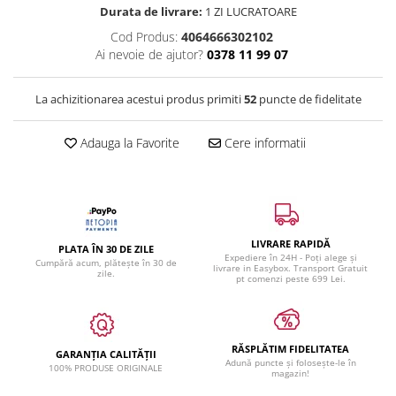
Durata de livrare:
1 ZI LUCRATOARE
Cod Produs:
4064666302102
Ai nevoie de ajutor?
0378 11 99 07
La achizitionarea acestui produs primiti
52
puncte de fidelitate
Adauga la Favorite
Cere informatii
LIVRARE RAPIDĂ
PLATA ÎN 30 DE ZILE
Expediere în 24H - Poți alege și
Cumpără acum, plătește în 30 de
livrare in Easybox. Transport Gratuit
zile.
pt comenzi peste 699 Lei.
RĂSPLĂTIM FIDELITATEA
GARANȚIA CALITĂȚII
Adună puncte și folosește-le în
100% PRODUSE ORIGINALE
magazin!