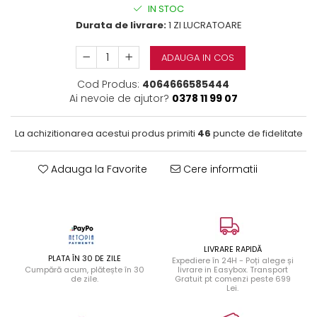
IN STOC
Durata de livrare:
1 ZI LUCRATOARE
ADAUGA IN COS
Cod Produs:
4064666585444
Ai nevoie de ajutor?
0378 11 99 07
La achizitionarea acestui produs primiti
46
puncte de fidelitate
Adauga la Favorite
Cere informatii
LIVRARE RAPIDĂ
PLATA ÎN 30 DE ZILE
Expediere în 24H - Poți alege și
Cumpără acum, plătește în 30
livrare in Easybox. Transport
de zile.
Gratuit pt comenzi peste 699
Lei.