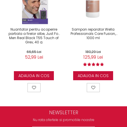
Nuantator pentru acoperire
Sampon reparator Wella
partiala a firelor albe, Just For
Professionals Care Fusion,
Men Real Black T55 Touch of
1000 ml
Grey, 40 g
66,65 Lei
180,29 Lei
52,99 Lei
125,99 Lei
ADAUGA IN COS
ADAUGA IN COS
NEWSLETTER
Nu rata ofertele si promotiile noastre