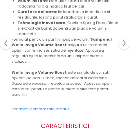
Volum instant:
Formula usoara ofera volum din
radacina, fara a incarca firul de par.
Curatare delicata:
Indeparteaza impuritatile si
reziduurile, lasand parul stralucitor si curat.
Tehnologie inovatoare:
Contine Spring Force Blend
si extract de bumbac pentru un plus de volum si
robustete.
Formulat pentru un par fin, lipsit de volum,
Samponul
Wella Invigo Volume Boost
asigura un tratament
optim, conferind senzatia de lejeritate. Aplicarea
regulata ajuta la mentinerea unui aspect curat si
vitalizat.
Wella Invigo Volume Boost
este simplu de utilizat:
aplicati pe parul umed, masati delicat si clatiti bine.
Daca este necesar, repetati procesul. Acest sampon
este ideal pentru a obtine suplete si vitalitate pentru
parul fin.
Informatii conformitate produs
CARACTERISTICI