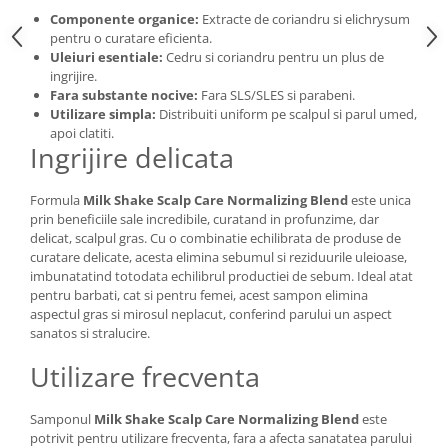
Componente organice:
Extracte de coriandru si elichrysum
pentru o curatare eficienta.
Uleiuri esentiale:
Cedru si coriandru pentru un plus de
ingrijire.
Fara substante nocive:
Fara SLS/SLES si parabeni.
Utilizare simpla:
Distribuiti uniform pe scalpul si parul umed,
apoi clatiti.
Ingrijire delicata
Formula
Milk Shake Scalp Care Normalizing Blend
este unica
prin beneficiile sale incredibile, curatand in profunzime, dar
delicat, scalpul gras. Cu o combinatie echilibrata de produse de
curatare delicate, acesta elimina sebumul si reziduurile uleioase,
imbunatatind totodata echilibrul productiei de sebum. Ideal atat
pentru barbati, cat si pentru femei, acest sampon elimina
aspectul gras si mirosul neplacut, conferind parului un aspect
sanatos si stralucire.
Utilizare frecventa
Samponul
Milk Shake Scalp Care Normalizing Blend
este
potrivit pentru utilizare frecventa, fara a afecta sanatatea parului