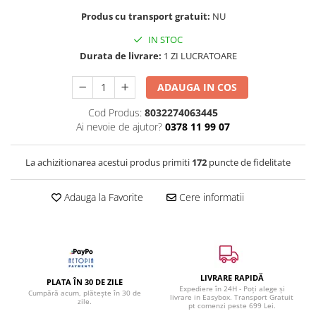
Produs cu transport gratuit:
NU
IN STOC
Durata de livrare:
1 ZI LUCRATOARE
ADAUGA IN COS
Cod Produs:
8032274063445
Ai nevoie de ajutor?
0378 11 99 07
La achizitionarea acestui produs primiti
172
puncte de fidelitate
Adauga la Favorite
Cere informatii
LIVRARE RAPIDĂ
PLATA ÎN 30 DE ZILE
Expediere în 24H - Poți alege și
Cumpără acum, plătește în 30 de
livrare in Easybox. Transport Gratuit
zile.
pt comenzi peste 699 Lei.