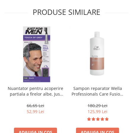
PRODUSE SIMILARE
Nuantator pentru acoperire
Sampon reparator Wella
partiala a firelor albe, Just
Professionals Care Fusion,
For Men Real Black T55
1000 ml
Touch of Grey, 40 g
66,65 Lei
180,29 Lei
52,99 Lei
125,99 Lei
ADAUGA IN COS
ADAUGA IN COS