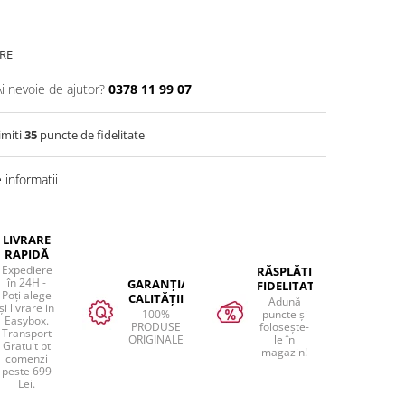
RE
Ai nevoie de ajutor?
0378 11 99 07
imiti
35
puncte de fidelitate
informatii
LIVRARE
RAPIDĂ
Expediere
RĂSPLĂTIM
în 24H -
GARANȚIA
FIDELITATEA
Poți alege
CALITĂȚII
Adună
și livrare in
100%
puncte și
Easybox.
PRODUSE
folosește-
Transport
ORIGINALE
le în
Gratuit pt
magazin!
comenzi
peste 699
Lei.