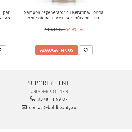
u par
Sampon regenerator cu Keratina, Londa
Sampon rev
s Care
Professional Care Fiber Infusion, 1000
O
ml
110,11 Lei
54,99 Lei
1
ADAUGA IN COS
AD
SUPORT CLIENTI
LUNI-VINERI 9:00 - 17:30
0378 11 99 07
contact@boldbeauty.ro