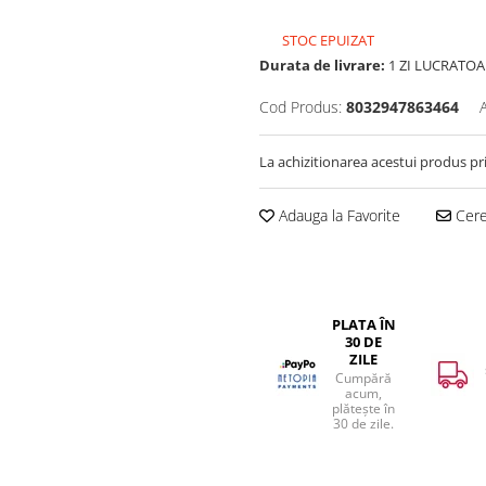
STOC EPUIZAT
Durata de livrare:
1 ZI LUCRATOA
Cod Produs:
8032947863464
La achizitionarea acestui produs pr
Adauga la Favorite
Cere 
PLATA ÎN
30 DE
ZILE
Cumpără
acum,
plătește în
30 de zile.