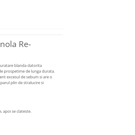
nola Re-
curatare blanda datorita
e de prospetime de lunga durata.
ent excesul de sebum si are o
parul plin de stralucire si
, apoi se clateste.