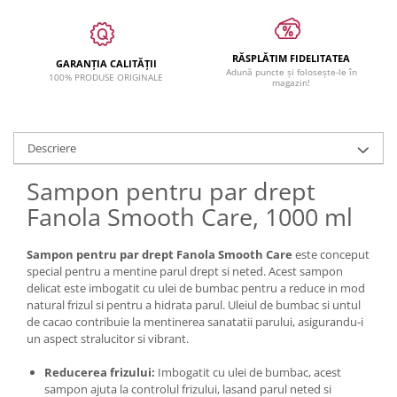
RĂSPLĂTIM FIDELITATEA
GARANȚIA CALITĂȚII
Adună puncte și folosește-le în
100% PRODUSE ORIGINALE
magazin!
Descriere
Sampon pentru par drept
Fanola Smooth Care, 1000 ml
Sampon pentru par drept Fanola Smooth Care
este conceput
special pentru a mentine parul drept si neted. Acest sampon
delicat este imbogatit cu ulei de bumbac pentru a reduce in mod
natural frizul si pentru a hidrata parul. Uleiul de bumbac si untul
de cacao contribuie la mentinerea sanatatii parului, asigurandu-i
un aspect stralucitor si vibrant.
Reducerea frizului:
Imbogatit cu ulei de bumbac, acest
sampon ajuta la controlul frizului, lasand parul neted si