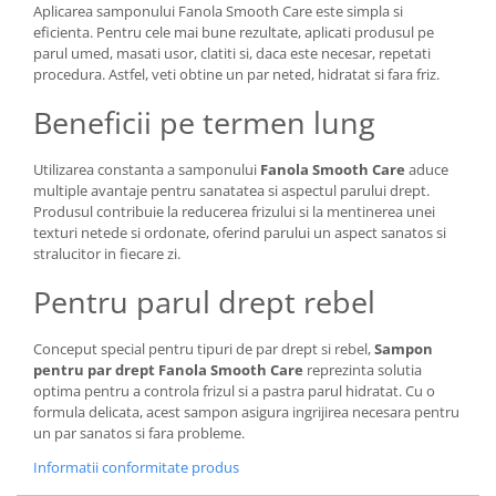
Aplicarea samponului Fanola Smooth Care este simpla si
eficienta. Pentru cele mai bune rezultate, aplicati produsul pe
parul umed, masati usor, clatiti si, daca este necesar, repetati
procedura. Astfel, veti obtine un par neted, hidratat si fara friz.
Beneficii pe termen lung
Utilizarea constanta a samponului
Fanola Smooth Care
aduce
multiple avantaje pentru sanatatea si aspectul parului drept.
Produsul contribuie la reducerea frizului si la mentinerea unei
texturi netede si ordonate, oferind parului un aspect sanatos si
stralucitor in fiecare zi.
Pentru parul drept rebel
Conceput special pentru tipuri de par drept si rebel,
Sampon
pentru par drept Fanola Smooth Care
reprezinta solutia
optima pentru a controla frizul si a pastra parul hidratat. Cu o
formula delicata, acest sampon asigura ingrijirea necesara pentru
un par sanatos si fara probleme.
Informatii conformitate produs