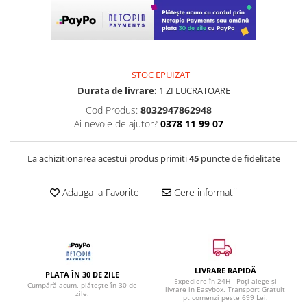
STOC EPUIZAT
Durata de livrare:
1 ZI LUCRATOARE
Cod Produs:
8032947862948
Ai nevoie de ajutor?
0378 11 99 07
La achizitionarea acestui produs primiti
45
puncte de fidelitate
Adauga la Favorite
Cere informatii
LIVRARE RAPIDĂ
PLATA ÎN 30 DE ZILE
Expediere în 24H - Poți alege și
Cumpără acum, plătește în 30 de
livrare in Easybox. Transport Gratuit
zile.
pt comenzi peste 699 Lei.