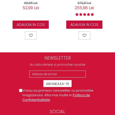
66,65 Lei
376,31 Lei
52,99 Lei
255,98 Lei
ADAUGA IN COS
ADAUGA IN COS
NEWSLETTER
Nu rata ofertele si promotiile noastre
Vreau sa primesc newsletter cu promotiile
magazinului. Afla mai multe in
Politica de
Confidentialitate
SOCIAL