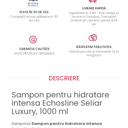
LIVRARE RAPIDĂ
PLATA ÎN 30 DE ZILE
Expediere în 24H - Poți alege și
Cumpără acum, plătește în 30
livrare in Easybox. Transport
de zile.
Gratuit pt comenzi peste 699
Lei.
RĂSPLĂTIM FIDELITATEA
GARANȚIA CALITĂȚII
Adună puncte și folosește-le în
100% PRODUSE ORIGINALE
magazin!
DESCRIERE
Sampon pentru hidratare
intensa Echosline Seliar
Luxury, 1000 ml
Samponul
Sampon pentru hidratare intensa