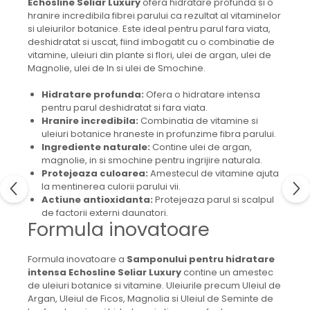
Echosline Seliar Luxury
ofera hidratare profunda si o
hranire incredibila fibrei parului ca rezultat al vitaminelor
si uleiurilor botanice. Este ideal pentru parul fara viata,
deshidratat si uscat, fiind imbogatit cu o combinatie de
vitamine, uleiuri din plante si flori, ulei de argan, ulei de
Magnolie, ulei de In si ulei de Smochine.
Hidratare profunda:
Ofera o hidratare intensa
pentru parul deshidratat si fara viata.
Hranire incredibila:
Combinatia de vitamine si
uleiuri botanice hraneste in profunzime fibra parului.
Ingrediente naturale:
Contine ulei de argan,
magnolie, in si smochine pentru ingrijire naturala.
Protejeaza culoarea:
Amestecul de vitamine ajuta
la mentinerea culorii parului vii.
Actiune antioxidanta:
Protejeaza parul si scalpul
de factorii externi daunatori.
Formula inovatoare
Formula inovatoare a
Samponului pentru hidratare
intensa Echosline Seliar Luxury
contine un amestec
de uleiuri botanice si vitamine. Uleiurile precum Uleiul de
Argan, Uleiul de Ficos, Magnolia si Uleiul de Seminte de