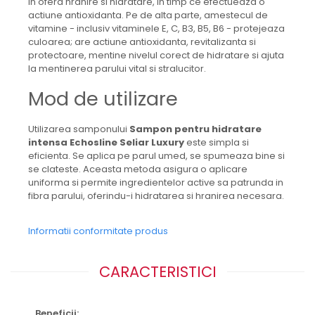
In ofera hranire si hidratare, in timp ce efectueaza o
actiune antioxidanta. Pe de alta parte, amestecul de
vitamine - inclusiv vitaminele E, C, B3, B5, B6 - protejeaza
culoarea; are actiune antioxidanta, revitalizanta si
protectoare, mentine nivelul corect de hidratare si ajuta
la mentinerea parului vital si stralucitor.
Mod de utilizare
Utilizarea samponului
Sampon pentru hidratare
intensa Echosline Seliar Luxury
este simpla si
eficienta. Se aplica pe parul umed, se spumeaza bine si
se clateste. Aceasta metoda asigura o aplicare
uniforma si permite ingredientelor active sa patrunda in
fibra parului, oferindu-i hidratarea si hranirea necesara.
Informatii conformitate produs
CARACTERISTICI
Beneficii: