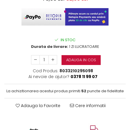
IN STOC
Durata de livrare:
1 ZI LUCRATOARE
ADAUGA IN COS
Cod Produs:
8033210295098
Ai nevoie de ajutor?
0378 11 99 07
La achizitionarea acestui produs primiti
52
puncte de fidelitate
Adauga la Favorite
Cere informatii