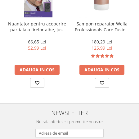
Nuantator pentru acoperire
Sampon reparator Wella
partiala a firelor albe, Just
Professionals Care Fusion,
For Men Real Black T55
1000 ml
Touch of Grey, 40 g
66,65 Lei
180,29 Lei
52,99 Lei
125,99 Lei
ADAUGA IN COS
ADAUGA IN COS
NEWSLETTER
Nu rata ofertele si promotiile noastre