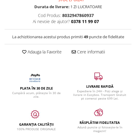
Durata de livrare:
1 ZI LUCRATOARE
Cod Produs:
8032947860937
Ai nevoie de ajutor?
0378 11 99 07
La achizitionarea acestui produs primiti
49
puncte de fidelitate
Adauga la Favorite
Cere informatii
LIVRARE RAPIDĂ
PLATA ÎN 30 DE ZILE
Expediere în 24H - Poți alege și
Cumpără acum, plătește în 30 de
livrare in Easybox. Transport Gratuit
zile.
pt comenzi peste 699 Lei.
RĂSPLĂTIM FIDELITATEA
GARANȚIA CALITĂȚII
Adună puncte și folosește-le în
100% PRODUSE ORIGINALE
magazin!