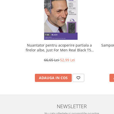
Nuantator pentru acoperire partiala a
Sampon 
firelor albe, Just For Men Real Black T55
Touch of Grey, 40 g
66,65 Lei
52,99 Lei
ADAUGA IN COS
NEWSLETTER
Nu rata ofertele si promotiile noastre