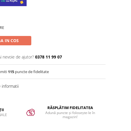
RE
A IN COS
Ai nevoie de ajutor?
0378 11 99 07
imiti
115
puncte de fidelitate
informatii
RĂSPLĂTIM FIDELITATEA
II
Adună puncte și folosește-le în
NALE
magazin!