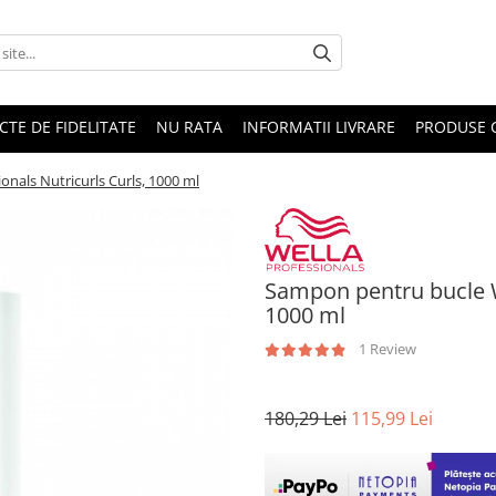
CTE DE FIDELITATE
NU RATA
INFORMATII LIVRARE
PRODUSE 
nals Nutricurls Curls, 1000 ml
Sampon pentru bucle We
1000 ml
1 Review
180,29 Lei
115,99 Lei