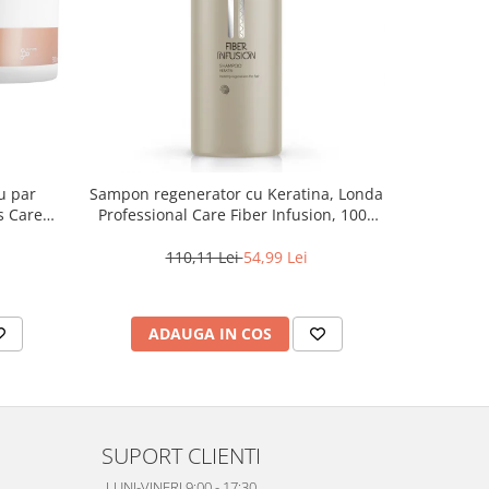
u par
Sampon regenerator cu Keratina, Londa
Sampon rev
s Care
Professional Care Fiber Infusion, 1000
O
ml
110,11 Lei
54,99 Lei
1
ADAUGA IN COS
AD
SUPORT CLIENTI
LUNI-VINERI 9:00 - 17:30