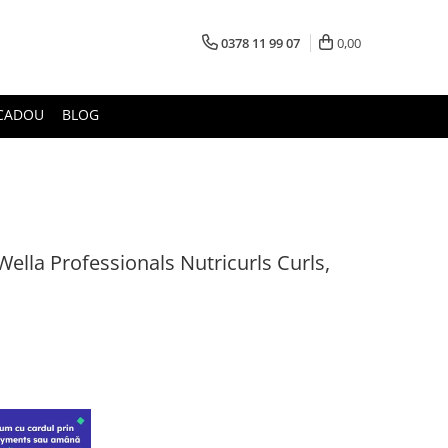
0378 11 99 07
0,00
CADOU
BLOG
lla Professionals Nutricurls Curls,