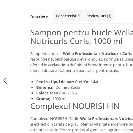
Caracteristici
Review-uri
(1)
Descriere
Sampon pentru bucle Wella
Nutricurls Curls, 1000 ml
Samponul micelar
Wella Professionals Nutricurls Curls
raspunde nevoilor parului cret si ondulat. Formula sa unic
oferind in acelasi timp definire si hrana intensa pentru buc
ofera hidratare atat pentru par, cat si pentru scalp.
Pentru tipul de par:
Cret/Ondulat
Beneficii:
Definire Bucle
Colectie:
NUTRICURLS
Gramaj:
1000 ml
Complexul NOURISH-IN
Complexul NOURISH-IN din
Wella Professionals Nutricu
si extract din tarate de grau, oferind vitalitate si definire 
este prezenta in fiecare produs al gamei de ingrijire, in conc