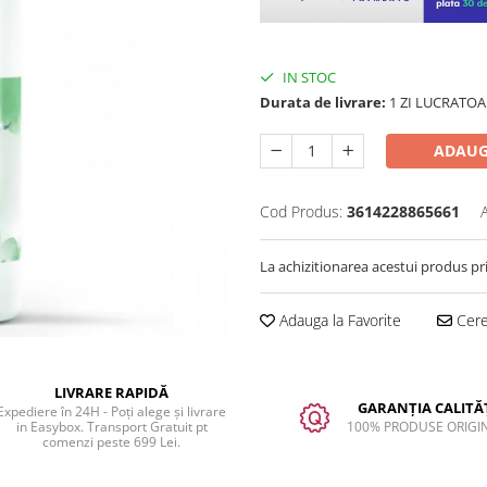
IN STOC
Durata de livrare:
1 ZI LUCRATOA
ADAUG
Cod Produs:
3614228865661
La achizitionarea acestui produs pr
Adauga la Favorite
Cere 
LIVRARE RAPIDĂ
GARANȚIA CALITĂȚ
Expediere în 24H - Poți alege și livrare
in Easybox. Transport Gratuit pt
100% PRODUSE ORIGI
comenzi peste 699 Lei.