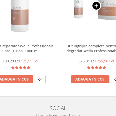
reparator Wella Professionals
Kit ingrijire completa pentr
Care Fusion, 1000 ml
degradat Wella Professional
Fusion, Salon Size
180,29 Lei
125,99 Lei
376,31 Lei
255,98 Lei
ADAUGA IN COS
ADAUGA IN COS
SOCIAL
Urmareste-ne in social media