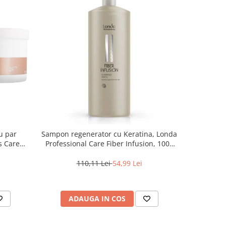
u par
Sampon regenerator cu Keratina, Londa
Sampon rev
s Care
Professional Care Fiber Infusion, 1000
O
ml
110,11 Lei
54,99 Lei
1
ADAUGA IN COS
AD