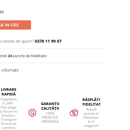
RE
A IN COS
Ai nevoie de ajutor?
0378 11 99 07
imiti
24
puncte de fidelitate
informatii
LIVRARE
RAPIDĂ
Expediere
RĂSPLĂTIM
în 24H -
GARANȚIA
FIDELITATEA
Poți alege
CALITĂȚII
Adună
și livrare in
100%
puncte și
Easybox.
PRODUSE
folosește-
Transport
ORIGINALE
le în
Gratuit pt
magazin!
comenzi