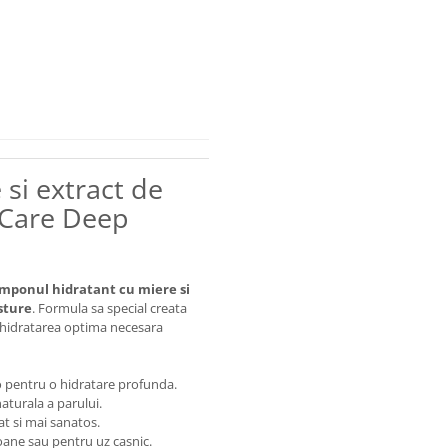
si extract de
 Care Deep
mponul hidratant cu miere si
sture
. Formula sa special creata
a hidratarea optima necesara
 pentru o hidratare profunda.
aturala a parului.
t si mai sanatos.
oane sau pentru uz casnic.