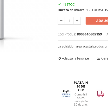
IN STOC
Durata de livrare:
1 ZI LUCRATOA
ADAUG
Cod Produs:
8005610605159
La achizitionarea acestui produs pr
Adauga la Favorite
Cere 
PLATA ÎN
30 DE
ZILE
Cumpără
acum,
plătește în
30 de zile.