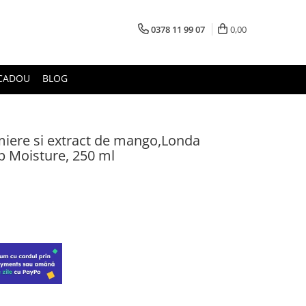
0378 11 99 07
0,00
CADOU
BLOG
iere si extract de mango,Londa
p Moisture, 250 ml