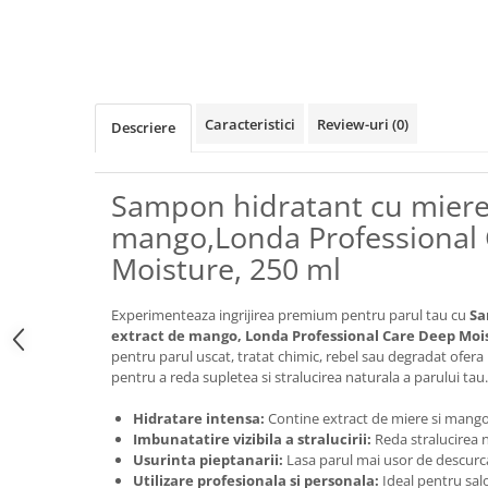
Caracteristici
Review-uri
(0)
Descriere
Sampon hidratant cu miere 
mango,Londa Professional
Moisture, 250 ml
Experimenteaza ingrijirea premium pentru parul tau cu
Sa
extract de mango, Londa Professional Care Deep Moi
pentru parul uscat, tratat chimic, rebel sau degradat ofer
pentru a reda supletea si stralucirea naturala a parului tau.
Hidratare intensa:
Contine extract de miere si mango
Imbunatatire vizibila a stralucirii:
Reda stralucirea n
Usurinta pieptanarii:
Lasa parul mai usor de descurca
Utilizare profesionala si personala:
Ideal pentru sal