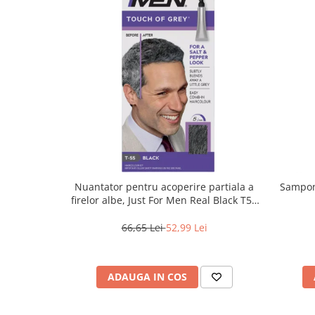
Nuantator pentru acoperire partiala a
Sampon 
firelor albe, Just For Men Real Black T55
Touch of Grey, 40 g
66,65 Lei
52,99 Lei
ADAUGA IN COS