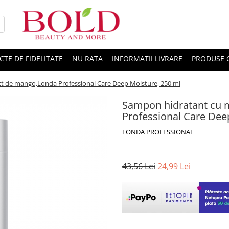
CTE DE FIDELITATE
NU RATA
INFORMATII LIVRARE
PRODUSE 
ct de mango,Londa Professional Care Deep Moisture, 250 ml
Sampon hidratant cu m
Professional Care Dee
LONDA PROFESSIONAL
43,56 Lei
24,99 Lei