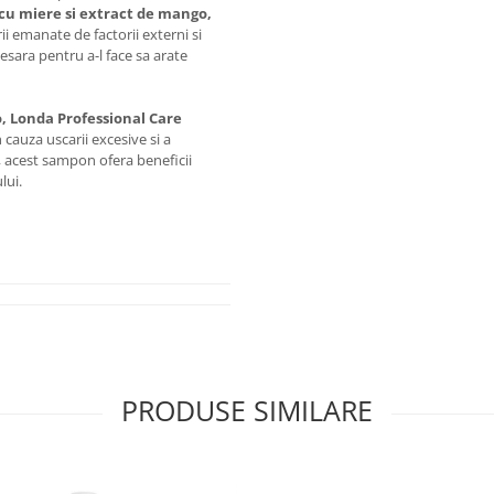
u miere si extract de mango,
ii emanate de factorii externi si
esara pentru a-l face sa arate
, Londa Professional Care
 cauza uscarii excesive si a
a, acest sampon ofera beneficii
lui.
PRODUSE SIMILARE