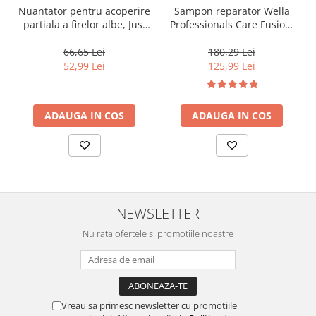
Nuantator pentru acoperire
Sampon reparator Wella
partiala a firelor albe, Just
Professionals Care Fusion,
For Men Real Black T55
1000 ml
Touch of Grey, 40 g
66,65 Lei
180,29 Lei
52,99 Lei
125,99 Lei
ADAUGA IN COS
ADAUGA IN COS
NEWSLETTER
Nu rata ofertele si promotiile noastre
Vreau sa primesc newsletter cu promotiile