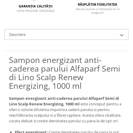
RĂSPLĂTIM FIDELITATEA
GARANȚIA CALITĂȚII
Adună puncte și folosește-le în
100% PRODUSE ORIGINALE
magazin!
Descriere
Sampon energizant anti-
caderea parului Alfaparf Semi
di Lino Scalp Renew
Energizing, 1000 ml
Sampon energizant anti-caderea parului Alfaparf Semi di
Lino Scalp Renew Energizing, 1000 ml
este conceput pentru a
oferi o solutie eficienta impotriva caderii parului si pentru
reechilibrarea scalpului si a fibrei capilare. Acesta ofera vitalitate,
curata delicat si creste densitatea parului cu pana la de opt ori.
Efect energizant:
Creste densitatea parului de pana la opt