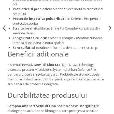
ori
Probiotice si prebiotice:
Mentineri echilibrul microbiotic al
scalpului
Protectie impotriva poluarii:
Urban Defence Pro pentru
protectie sporita
Stralucire si vitalitate:
Shine Fix Complex cu extract din
seminte de in
Longevitatea culorii:
Color Fix Complex mentine culoarea
intensa dupa pana la noua spalari
Fara sulfati si parabeni:
Formula delicata pentru scalp
Beneficii aditionale
Sistemul inovativ
Semi di Lino Scalp
utilizeaza tehnologii
avansate precum Microbiotic System si Urban Defence Pro
pentru a proteja si revitaliza parul. Probioticele si prebioticele
mentin echilibrul microbiotic al pielii, asigurand un scalp sanatos
si o bariera de protectie integrata.
Durabilitatea produsului
Sampon Alfaparf Semi di Lino Scalp Renew Energizing
se
distinge prin actiunea sa filmogena, care protejeaza parul de