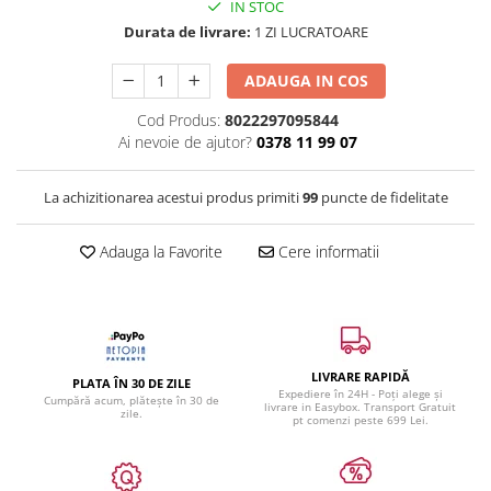
IN STOC
Durata de livrare:
1 ZI LUCRATOARE
ADAUGA IN COS
Cod Produs:
8022297095844
Ai nevoie de ajutor?
0378 11 99 07
La achizitionarea acestui produs primiti
99
puncte de fidelitate
Adauga la Favorite
Cere informatii
LIVRARE RAPIDĂ
PLATA ÎN 30 DE ZILE
Expediere în 24H - Poți alege și
Cumpără acum, plătește în 30 de
livrare in Easybox. Transport Gratuit
zile.
pt comenzi peste 699 Lei.