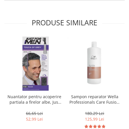
PRODUSE SIMILARE
Nuantator pentru acoperire
Sampon reparator Wella
partiala a firelor albe, Just
Professionals Care Fusion,
For Men Real Black T55
1000 ml
Touch of Grey, 40 g
66,65 Lei
180,29 Lei
52,99 Lei
125,99 Lei