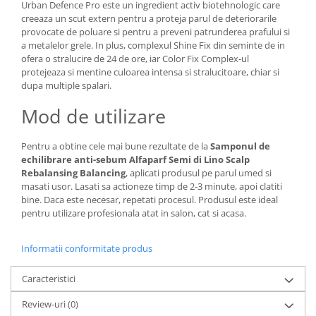
Urban Defence Pro este un ingredient activ biotehnologic care
creeaza un scut extern pentru a proteja parul de deteriorarile
provocate de poluare si pentru a preveni patrunderea prafului si
a metalelor grele. In plus, complexul Shine Fix din seminte de in
ofera o stralucire de 24 de ore, iar Color Fix Complex-ul
protejeaza si mentine culoarea intensa si stralucitoare, chiar si
dupa multiple spalari.
Mod de utilizare
Pentru a obtine cele mai bune rezultate de la
Samponul de
echilibrare anti-sebum Alfaparf Semi di Lino Scalp
Rebalansing Balancing
, aplicati produsul pe parul umed si
masati usor. Lasati sa actioneze timp de 2-3 minute, apoi clatiti
bine. Daca este necesar, repetati procesul. Produsul este ideal
pentru utilizare profesionala atat in salon, cat si acasa.
Informatii conformitate produs
Caracteristici
Review-uri
(0)