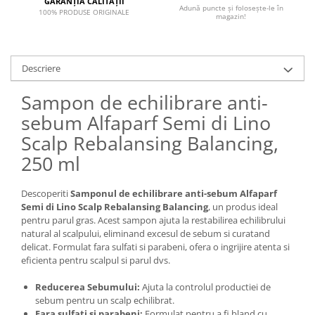
GARANȚIA CALITĂȚII
Adună puncte și folosește-le în
100% PRODUSE ORIGINALE
magazin!
Descriere
Sampon de echilibrare anti-
sebum Alfaparf Semi di Lino
Scalp Rebalansing Balancing,
250 ml
Descoperiti
Samponul de echilibrare anti-sebum Alfaparf
Semi di Lino Scalp Rebalansing Balancing
, un produs ideal
pentru parul gras. Acest sampon ajuta la restabilirea echilibrului
natural al scalpului, eliminand excesul de sebum si curatand
delicat. Formulat fara sulfati si parabeni, ofera o ingrijire atenta si
eficienta pentru scalpul si parul dvs.
Reducerea Sebumului:
Ajuta la controlul productiei de
sebum pentru un scalp echilibrat.
Fara sulfati si parabeni:
Formulat pentru a fi bland cu