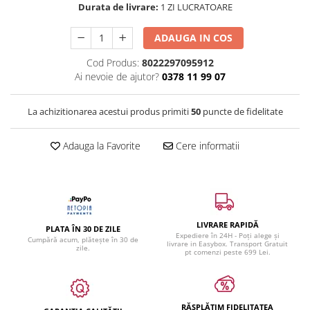
Durata de livrare:
1 ZI LUCRATOARE
ADAUGA IN COS
Cod Produs:
8022297095912
Ai nevoie de ajutor?
0378 11 99 07
La achizitionarea acestui produs primiti
50
puncte de fidelitate
Adauga la Favorite
Cere informatii
LIVRARE RAPIDĂ
PLATA ÎN 30 DE ZILE
Expediere în 24H - Poți alege și
Cumpără acum, plătește în 30 de
livrare in Easybox. Transport Gratuit
zile.
pt comenzi peste 699 Lei.
RĂSPLĂTIM FIDELITATEA