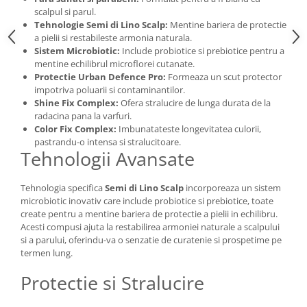
scalpul si parul.
Tehnologie Semi di Lino Scalp:
Mentine bariera de protectie
a pielii si restabileste armonia naturala.
Sistem Microbiotic:
Include probiotice si prebiotice pentru a
mentine echilibrul microflorei cutanate.
Protectie Urban Defence Pro:
Formeaza un scut protector
impotriva poluarii si contaminantilor.
Shine Fix Complex:
Ofera stralucire de lunga durata de la
radacina pana la varfuri.
Color Fix Complex:
Imbunatateste longevitatea culorii,
pastrandu-o intensa si stralucitoare.
Tehnologii Avansate
Tehnologia specifica
Semi di Lino Scalp
incorporeaza un sistem
microbiotic inovativ care include probiotice si prebiotice, toate
create pentru a mentine bariera de protectie a pielii in echilibru.
Acesti compusi ajuta la restabilirea armoniei naturale a scalpului
si a parului, oferindu-va o senzatie de curatenie si prospetime pe
termen lung.
Protectie si Stralucire