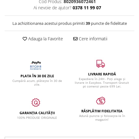
Cod Produs:
8020936072461
Ai nevoie de ajutor?
0378 11 99 07
La achizitionarea acestui produs primiti
39
puncte de fidelitate
Adauga la Favorite
Cere informatii
LIVRARE RAPIDĂ
PLATA ÎN 30 DE ZILE
Expediere în 24H - Poți alege și
Cumpără acum, plătește în 30 de
livrare in Easybox. Transport Gratuit
zile.
pt comenzi peste 699 Lei.
RĂSPLĂTIM FIDELITATEA
GARANȚIA CALITĂȚII
Adună puncte și folosește-le în
100% PRODUSE ORIGINALE
magazin!