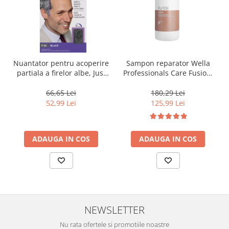
Nuantator pentru acoperire
Sampon reparator Wella
partiala a firelor albe, Just
Professionals Care Fusion,
For Men Real Black T55
1000 ml
Touch of Grey, 40 g
66,65 Lei
180,29 Lei
52,99 Lei
125,99 Lei
ADAUGA IN COS
ADAUGA IN COS
NEWSLETTER
Nu rata ofertele si promotiile noastre