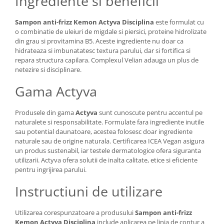
Ingrediente si beneficii
Sampon anti-frizz Kemon Actyva Disciplina
este formulat cu
o combinatie de uleiuri de migdale si piersici, proteine hidrolizate
din grau si provitamina B5. Aceste ingrediente nu doar ca
hidrateaza si imbunatatesc textura parului, dar si fortifica si
repara structura capilara. Complexul Velian adauga un plus de
netezire si disciplinare.
Gama Actyva
Produsele din gama
Actyva
sunt cunoscute pentru accentul pe
naturalete si responsabilitate. Formulate fara ingrediente inutile
sau potential daunatoare, acestea folosesc doar ingrediente
naturale sau de origine naturala. Certificarea ICEA Vegan asigura
un produs sustenabil, iar testele dermatologice ofera siguranta
utilizarii. Actyva ofera solutii de inalta calitate, etice si eficiente
pentru ingrijirea parului.
Instructiuni de utilizare
Utilizarea corespunzatoare a produsului
Sampon anti-frizz
Kemon Actyva Disciplina
include aplicarea pe linia de contur a