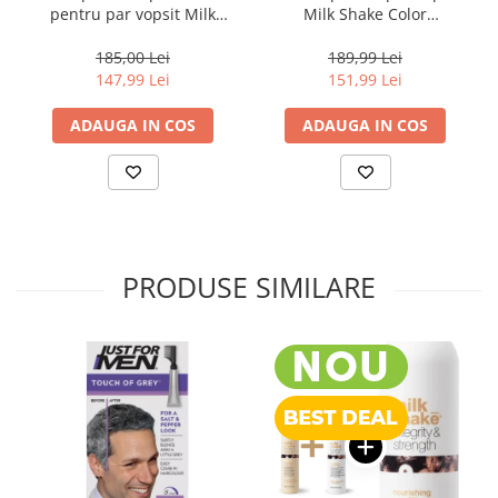
pentru par vopsit Milk
Milk Shake Color
Shake Color Maintainer
Maintainer, 1000 ml
New, 1000 ml
185,00 Lei
189,99 Lei
147,99 Lei
151,99 Lei
ADAUGA IN COS
ADAUGA IN COS
PRODUSE SIMILARE