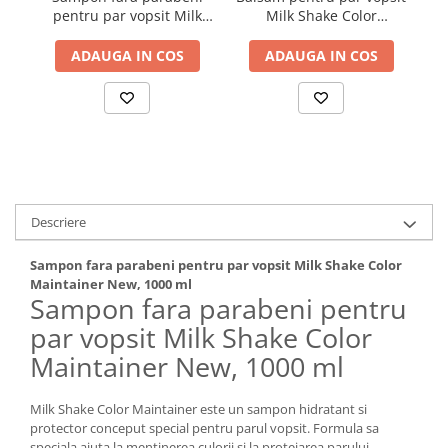
pentru par vopsit Milk
Milk Shake Color
Shake Color Maintainer
Maintainer, 1000 ml
New, 1000 ml
ADAUGA IN COS
ADAUGA IN COS
Descriere
Sampon fara parabeni pentru par vopsit Milk Shake Color
Maintainer New, 1000 ml
Sampon fara parabeni pentru
par vopsit Milk Shake Color
Maintainer New, 1000 ml
Milk Shake Color Maintainer este un sampon hidratant si
protector conceput special pentru parul vopsit. Formula sa
speciala ajuta la mentinerea culorii si la protejarea parului