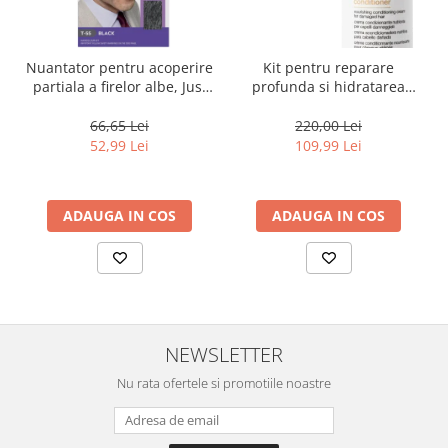
Nuantator pentru acoperire
Kit pentru reparare
partiala a firelor albe, Just
profunda si hidratarea
For Men Real Black T55
parului uscat si degradat,
Touch of Grey, 40 g
Milk Shake Integrity &
66,65 Lei
220,00 Lei
Strength Nourishing
52,99 Lei
109,99 Lei
ADAUGA IN COS
ADAUGA IN COS
NEWSLETTER
Nu rata ofertele si promotiile noastre