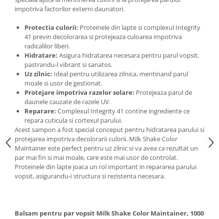
impotriva factorilor externi daunatori.
Protectia culorii:
Proteinele din lapte si complexul Integrity
41 previn decolorarea si protejeaza culoarea impotriva
radicalilor liberi.
Hidratare:
Asigura hidratarea necesara pentru parul vopsit,
pastrandu-l vibrant si sanatos.
Uz zilnic:
Ideal pentru utilizarea zilnica, mentinand parul
moale si usor de gestionat.
Protejare impotriva razelor solare:
Protejeaza parul de
daunele cauzate de razele UV.
Reparare:
Complexul Integrity 41 contine ingrediente ce
repara cuticula si cortexul parului.
Acest sampon a fost special conceput pentru hidratarea parului si
protejarea impotriva decolorarii culorii. Milk Shake Color
Maintainer este perfect pentru uz zilnic si va avea ca rezultat un
par mai fin si mai moale, care este mai usor de controlat.
Proteinele din lapte joaca un rol important in repararea parului
vopsit, asigurandu-i structura si rezistenta necesara.
Balsam pentru par vopsit Milk Shake Color Maintainer, 1000