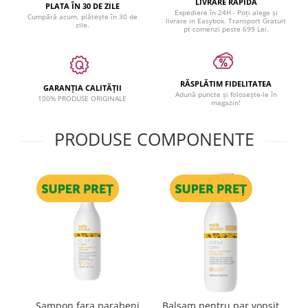
LIVRARE RAPIDĂ
PLATA ÎN 30 DE ZILE
Expediere în 24H - Poți alege și
Cumpără acum, plătește în 30 de
livrare in Easybox. Transport Gratuit
zile.
pt comenzi peste 699 Lei.
RĂSPLĂTIM FIDELITATEA
GARANȚIA CALITĂȚII
Adună puncte și folosește-le în
100% PRODUSE ORIGINALE
magazin!
PRODUSE COMPONENTE
Sampon fara parabeni
Balsam pentru par vopsit