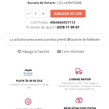
Durata de livrare:
1 ZI LUCRATOARE
ADAUGA IN COS
Cod Produs:
4064666937113
Ai nevoie de ajutor?
0378 11 99 07
La achizitionarea acestui produs primiti
37
puncte de fidelitate
Adauga la Favorite
Cere informatii
LIVRARE RAPIDĂ
PLATA ÎN 30 DE ZILE
Expediere în 24H - Poți alege și
Cumpără acum, plătește în 30 de
livrare in Easybox. Transport Gratuit
zile.
pt comenzi peste 699 Lei.
RĂSPLĂTIM FIDELITATEA