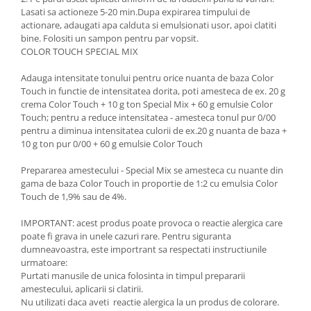
Lasati sa actioneze 5-20 min.Dupa expirarea timpului de
actionare, adaugati apa calduta si emulsionati usor, apoi clatiti
bine. Folositi un sampon pentru par vopsit.
COLOR TOUCH SPECIAL MIX
Adauga intensitate tonului pentru orice nuanta de baza Color
Touch in functie de intensitatea dorita, poti amesteca de ex. 20 g
crema Color Touch + 10 g ton Special Mix + 60 g emulsie Color
Touch; pentru a reduce intensitatea - amesteca tonul pur 0/00
pentru a diminua intensitatea culorii de ex.20 g nuanta de baza +
10 g ton pur 0/00 + 60 g emulsie Color Touch
Prepararea amestecului - Special Mix se amesteca cu nuante din
gama de baza Color Touch in proportie de 1:2 cu emulsia Color
Touch de 1,9% sau de 4%.
IMPORTANT: acest produs poate provoca o reactie alergica care
poate fi grava in unele cazuri rare. Pentru siguranta
dumneavoastra, este importrant sa respectati instructiunile
urmatoare:
Purtati manusile de unica folosinta in timpul prepararii
amestecului, aplicarii si clatirii.
Nu utilizati daca aveti reactie alergica la un produs de colorare.