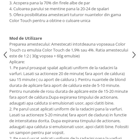
3. Acopera pana la 70% din firele albe de par
4. Culoarea parului se mentine pana la 20-24 de spalari
5. Ofera posibilitatea amestecarii tuturor nuantelor din gama
Color Touch pentru a obtine o culoare unica
Mod de Utilizare
Preparea amestecului: Amestecati intotdeauna vopseaua Color
Touch cu emulsia Color Touch de 1,9% sau 4%. Ratia amestecului
este de 1:2 ( 30g vopsea + 60g emulsie)
Aplicare:
1. Pe parul proaspat spalat aplicati uniform de la radacini la
varfuri. Lasati sa actioneze 20 de minute( fara aport de caldura)
sau 15 minute ( cu aport de caldura ). Pentru nuantele de blond
durata de aplicare fara aport de caldura este de 5-10 minute.
Pentru nunatele de rosu durata de aplicare este de 15-20 minute
fara aport de caldura.Dupa expirarea timpului de actionare,
adaugati apa calduta si emulsionati usor, apoi clatiti bine.
2. Pe parul uscat aplicati uniform de la radacini pana la varfuri.
Lasati sa actioneze 5-20 minute( fara aport de cladura) in functie
de intensitatea dorita. Dupa expirarea timpului de actionare,
adaugati apa calduta si emulsionati usor, apoi clatiti bine. Folositi
un sampon pentru par vopsit.
2. Pe parul uscat aplicati uniform de la radacini pana la varfuri.