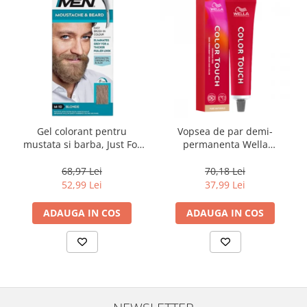
Gel colorant pentru
Vopsea de par demi-
mustata si barba, Just For
permanenta Wella
Men Sandy Blond M10
Professionals Color Touch
Color Gel, 28 g
Cherry 10/0, 60 ml
68,97 Lei
70,18 Lei
52,99 Lei
37,99 Lei
ADAUGA IN COS
ADAUGA IN COS