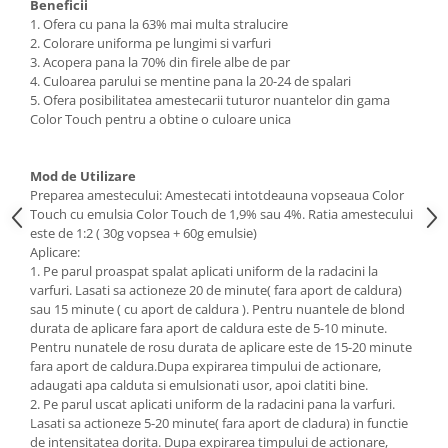
Beneficii
1. Ofera cu pana la 63% mai multa stralucire
2. Colorare uniforma pe lungimi si varfuri
3. Acopera pana la 70% din firele albe de par
4. Culoarea parului se mentine pana la 20-24 de spalari
5. Ofera posibilitatea amestecarii tuturor nuantelor din gama
Color Touch pentru a obtine o culoare unica
Mod de Utilizare
Preparea amestecului: Amestecati intotdeauna vopseaua Color
Touch cu emulsia Color Touch de 1,9% sau 4%. Ratia amestecului
este de 1:2 ( 30g vopsea + 60g emulsie)
Aplicare:
1. Pe parul proaspat spalat aplicati uniform de la radacini la
varfuri. Lasati sa actioneze 20 de minute( fara aport de caldura)
sau 15 minute ( cu aport de caldura ). Pentru nuantele de blond
durata de aplicare fara aport de caldura este de 5-10 minute.
Pentru nunatele de rosu durata de aplicare este de 15-20 minute
fara aport de caldura.Dupa expirarea timpului de actionare,
adaugati apa calduta si emulsionati usor, apoi clatiti bine.
2. Pe parul uscat aplicati uniform de la radacini pana la varfuri.
Lasati sa actioneze 5-20 minute( fara aport de cladura) in functie
de intensitatea dorita. Dupa expirarea timpului de actionare,