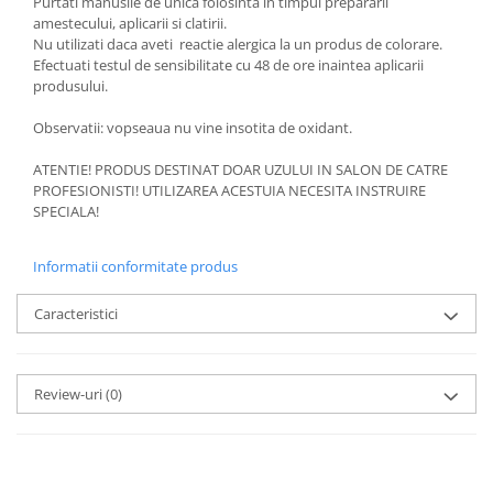
Purtati manusile de unica folosinta in timpul prepararii
amestecului, aplicarii si clatirii.
Nu utilizati daca aveti reactie alergica la un produs de colorare.
Efectuati testul de sensibilitate cu 48 de ore inaintea aplicarii
produsului.
Observatii: vopseaua nu vine insotita de oxidant.
ATENTIE! PRODUS DESTINAT DOAR UZULUI IN SALON DE CATRE
PROFESIONISTI! UTILIZAREA ACESTUIA NECESITA INSTRUIRE
SPECIALA!
Informatii conformitate produs
Caracteristici
Review-uri
(0)