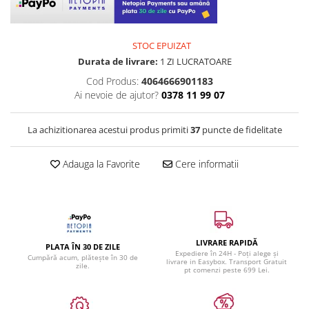
STOC EPUIZAT
Durata de livrare:
1 ZI LUCRATOARE
Cod Produs:
4064666901183
Ai nevoie de ajutor?
0378 11 99 07
La achizitionarea acestui produs primiti
37
puncte de fidelitate
Adauga la Favorite
Cere informatii
LIVRARE RAPIDĂ
PLATA ÎN 30 DE ZILE
Expediere în 24H - Poți alege și
Cumpără acum, plătește în 30 de
livrare in Easybox. Transport Gratuit
zile.
pt comenzi peste 699 Lei.