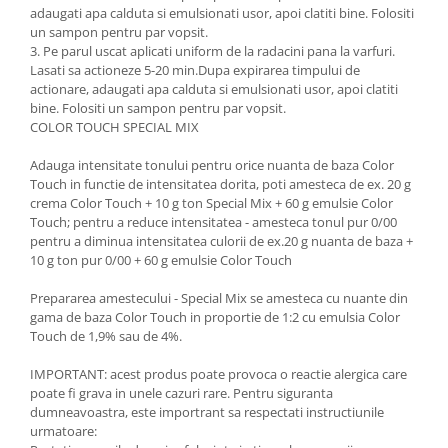
adaugati apa calduta si emulsionati usor, apoi clatiti bine. Folositi
un sampon pentru par vopsit.
3. Pe parul uscat aplicati uniform de la radacini pana la varfuri.
Lasati sa actioneze 5-20 min.Dupa expirarea timpului de
actionare, adaugati apa calduta si emulsionati usor, apoi clatiti
bine. Folositi un sampon pentru par vopsit.
COLOR TOUCH SPECIAL MIX
Adauga intensitate tonului pentru orice nuanta de baza Color
Touch in functie de intensitatea dorita, poti amesteca de ex. 20 g
crema Color Touch + 10 g ton Special Mix + 60 g emulsie Color
Touch; pentru a reduce intensitatea - amesteca tonul pur 0/00
pentru a diminua intensitatea culorii de ex.20 g nuanta de baza +
10 g ton pur 0/00 + 60 g emulsie Color Touch
Prepararea amestecului - Special Mix se amesteca cu nuante din
gama de baza Color Touch in proportie de 1:2 cu emulsia Color
Touch de 1,9% sau de 4%.
IMPORTANT: acest produs poate provoca o reactie alergica care
poate fi grava in unele cazuri rare. Pentru siguranta
dumneavoastra, este importrant sa respectati instructiunile
urmatoare: