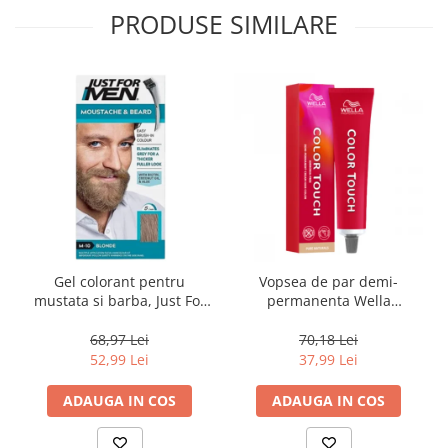
PRODUSE SIMILARE
Gel colorant pentru
Vopsea de par demi-
mustata si barba, Just For
permanenta Wella
Men Sandy Blond M10
Professionals Color Touch
Color Gel, 28 g
Cherry 10/0, 60 ml
68,97 Lei
70,18 Lei
52,99 Lei
37,99 Lei
ADAUGA IN COS
ADAUGA IN COS