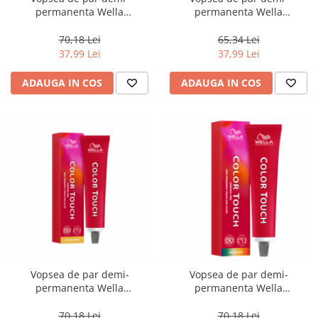
permanenta Wella
permanenta Wella
Professionals Color Touch
Professionals Color Touch
9/75, 60 ml
5/97, Castaniu Deschis Perlat
70,18 Lei
65,34 Lei
Castaniu, 60 ml
37,99 Lei
37,99 Lei
ADAUGA IN COS
ADAUGA IN COS
Vopsea de par demi-
Vopsea de par demi-
permanenta Wella
permanenta Wella
Professionals Color Touch 2/8,
Professionals Color Touch
60 ml
0/45, 60 ml
70,18 Lei
70,18 Lei