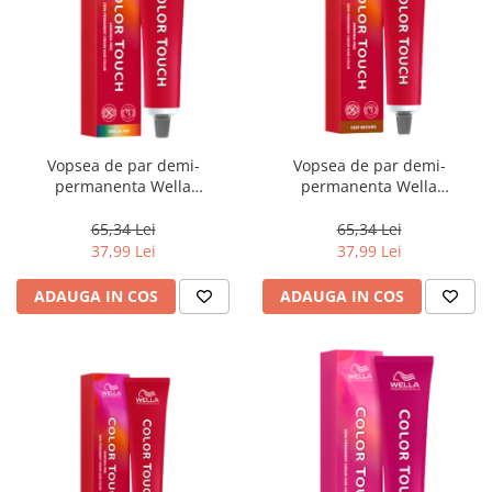
Vopsea de par demi-
Vopsea de par demi-
permanenta Wella
permanenta Wella
Professionals Color Touch
Professionals Color Touch 7/7,
Special Mix 0/68, Violet
Blond Mediu Castaniu, 60 ml
65,34 Lei
65,34 Lei
Albastrui, 60 ml
37,99 Lei
37,99 Lei
ADAUGA IN COS
ADAUGA IN COS