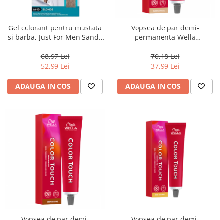
WELLA PROFESSIONALS
Gel colorant pentru mustata
Vopsea de par demi-
si barba, Just For Men Sandy
permanenta Wella
Blond M10 Color Gel, 28 g
Professionals Color Touch
Cherry 10/0, 60 ml
68,97 Lei
70,18 Lei
52,99 Lei
37,99 Lei
ADAUGA IN COS
ADAUGA IN COS
Vopsea de par demi-
Vopsea de par demi-