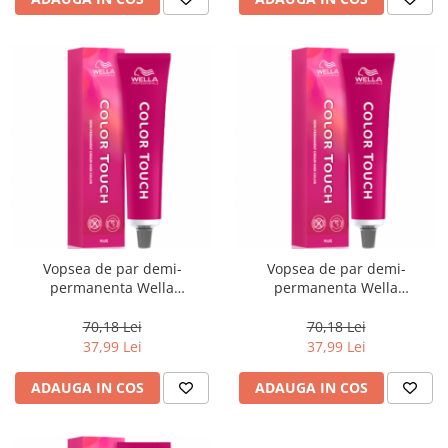
Vopsea de par demi-
Vopsea de par demi-
permanenta Wella
permanenta Wella
Professionals Color Touch
Professionals Color Touch
Plus 55/03, 60 ml
Plus 55/07, 60 ml
70,18 Lei
70,18 Lei
37,99 Lei
37,99 Lei
ADAUGA IN COS
ADAUGA IN COS