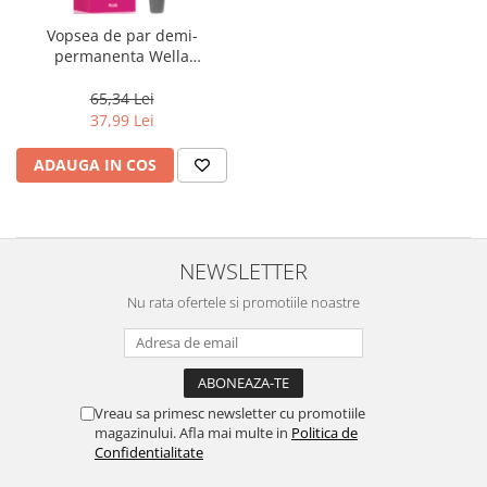
Vopsea de par demi-
permanenta Wella
Professionals Color Touch
Plus 88/03, Blond Deschis
65,34 Lei
Intens Natural Auriu, 60 ml
37,99 Lei
ADAUGA IN COS
NEWSLETTER
Nu rata ofertele si promotiile noastre
Vreau sa primesc newsletter cu promotiile
magazinului. Afla mai multe in
Politica de
Confidentialitate