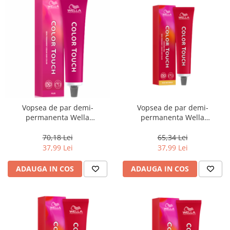
Vopsea de par demi-
Vopsea de par demi-
permanenta Wella
permanenta Wella
Professionals Color Touch
Professionals Color Touch
Plus 77/07, 60 ml
9/86, Blond Luminos Perlat
70,18 Lei
65,34 Lei
Violet, 60 ml
37,99 Lei
37,99 Lei
ADAUGA IN COS
ADAUGA IN COS