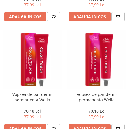
37,99 Lei
37,99 Lei
ADAUGA IN COS
ADAUGA IN COS
Vopsea de par demi-
Vopsea de par demi-
permanenta Wella
permanenta Wella
Professionals Color Touch
Professionals Color Touch
10/73, 60 ml
6/73, 60 ml
70,18 Lei
70,18 Lei
37,99 Lei
37,99 Lei
ADAUGA IN COS
ADAUGA IN COS