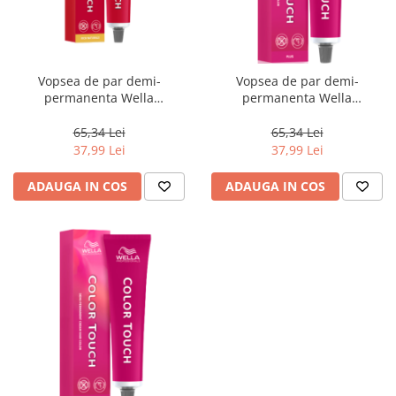
Vopsea de par demi-
Vopsea de par demi-
permanenta Wella
permanenta Wella
Professionals Color Touch
Professionals Color Touch
7/86, Blond Mediu Perlat
Plus 77/03, Blond Mediu
65,34 Lei
65,34 Lei
Violet, 60 ml
Intens Natural Auriu, 60 ml
37,99 Lei
37,99 Lei
ADAUGA IN COS
ADAUGA IN COS