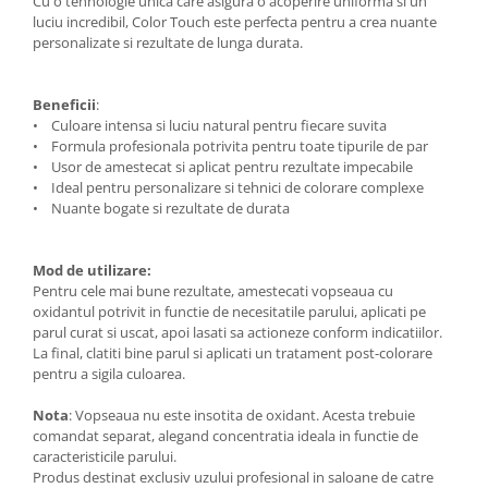
Cu o tehnologie unica care asigura o acoperire uniforma si un
luciu incredibil, Color Touch este perfecta pentru a crea nuante
personalizate si rezultate de lunga durata.
Beneficii
:
• Culoare intensa si luciu natural pentru fiecare suvita
• Formula profesionala potrivita pentru toate tipurile de par
• Usor de amestecat si aplicat pentru rezultate impecabile
• Ideal pentru personalizare si tehnici de colorare complexe
• Nuante bogate si rezultate de durata
Mod de utilizare:
Pentru cele mai bune rezultate, amestecati vopseaua cu
oxidantul potrivit in functie de necesitatile parului, aplicati pe
parul curat si uscat, apoi lasati sa actioneze conform indicatiilor.
La final, clatiti bine parul si aplicati un tratament post-colorare
pentru a sigila culoarea.
Nota
: Vopseaua nu este insotita de oxidant. Acesta trebuie
comandat separat, alegand concentratia ideala in functie de
caracteristicile parului.
Produs destinat exclusiv uzului profesional in saloane de catre