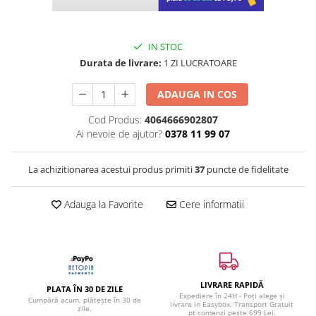
IN STOC
Durata de livrare:
1 ZI LUCRATOARE
ADAUGA IN COS
Cod Produs:
4064666902807
Ai nevoie de ajutor?
0378 11 99 07
La achizitionarea acestui produs primiti
37
puncte de fidelitate
Adauga la Favorite
Cere informatii
LIVRARE RAPIDĂ
PLATA ÎN 30 DE ZILE
Expediere în 24H - Poți alege și
Cumpără acum, plătește în 30 de
livrare in Easybox. Transport Gratuit
zile.
pt comenzi peste 699 Lei.