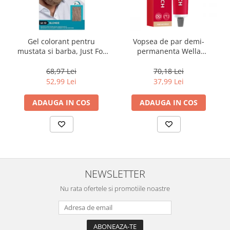
Gel colorant pentru
Vopsea de par demi-
mustata si barba, Just For
permanenta Wella
Men Sandy Blond M10
Professionals Color Touch
Color Gel, 28 g
Cherry 10/0, 60 ml
68,97 Lei
70,18 Lei
52,99 Lei
37,99 Lei
ADAUGA IN COS
ADAUGA IN COS
NEWSLETTER
Nu rata ofertele si promotiile noastre