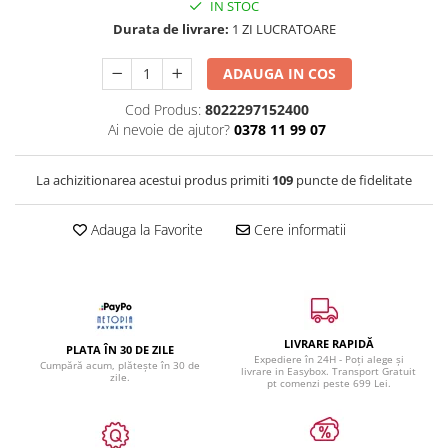
IN STOC
Durata de livrare:
1 ZI LUCRATOARE
ADAUGA IN COS
Cod Produs:
8022297152400
Ai nevoie de ajutor?
0378 11 99 07
La achizitionarea acestui produs primiti
109
puncte de fidelitate
Adauga la Favorite
Cere informatii
LIVRARE RAPIDĂ
PLATA ÎN 30 DE ZILE
Expediere în 24H - Poți alege și
Cumpără acum, plătește în 30 de
livrare in Easybox. Transport Gratuit
zile.
pt comenzi peste 699 Lei.