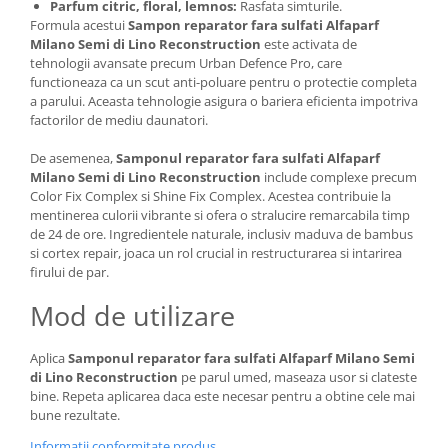
Parfum citric, floral, lemnos:
Rasfata simturile.
Formula acestui
Sampon reparator fara sulfati Alfaparf
Milano Semi di Lino Reconstruction
este activata de
tehnologii avansate precum Urban Defence Pro, care
functioneaza ca un scut anti-poluare pentru o protectie completa
a parului. Aceasta tehnologie asigura o bariera eficienta impotriva
factorilor de mediu daunatori.
De asemenea,
Samponul reparator fara sulfati Alfaparf
Milano Semi di Lino Reconstruction
include complexe precum
Color Fix Complex si Shine Fix Complex. Acestea contribuie la
mentinerea culorii vibrante si ofera o stralucire remarcabila timp
de 24 de ore. Ingredientele naturale, inclusiv maduva de bambus
si cortex repair, joaca un rol crucial in restructurarea si intarirea
firului de par.
Mod de utilizare
Aplica
Samponul reparator fara sulfati Alfaparf Milano Semi
di Lino Reconstruction
pe parul umed, maseaza usor si clateste
bine. Repeta aplicarea daca este necesar pentru a obtine cele mai
bune rezultate.
Informatii conformitate produs