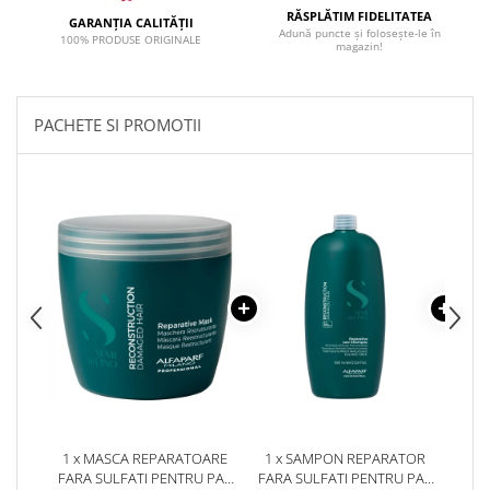
RĂSPLĂTIM FIDELITATEA
GARANȚIA CALITĂȚII
Adună puncte și folosește-le în
100% PRODUSE ORIGINALE
magazin!
PACHETE SI PROMOTII
1 x MASCA REPARATOARE
1 x SAMPON REPARATOR
1 
FARA SULFATI PENTRU PAR
FARA SULFATI PENTRU PAR
LO