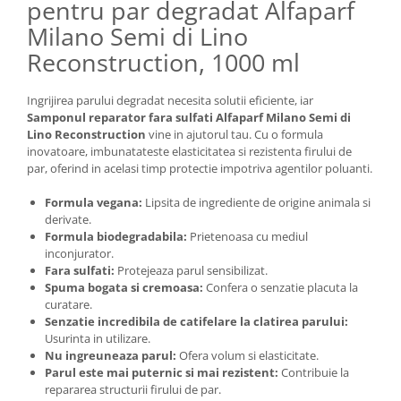
pentru par degradat Alfaparf
Milano Semi di Lino
Reconstruction, 1000 ml
Ingrijirea parului degradat necesita solutii eficiente, iar
Samponul reparator fara sulfati Alfaparf Milano Semi di
Lino Reconstruction
vine in ajutorul tau. Cu o formula
inovatoare, imbunatateste elasticitatea si rezistenta firului de
par, oferind in acelasi timp protectie impotriva agentilor poluanti.
Formula vegana:
Lipsita de ingrediente de origine animala si
derivate.
Formula biodegradabila:
Prietenoasa cu mediul
inconjurator.
Fara sulfati:
Protejeaza parul sensibilizat.
Spuma bogata si cremoasa:
Confera o senzatie placuta la
curatare.
Senzatie incredibila de catifelare la clatirea parului:
Usurinta in utilizare.
Nu ingreuneaza parul:
Ofera volum si elasticitate.
Parul este mai puternic si mai rezistent:
Contribuie la
repararea structurii firului de par.