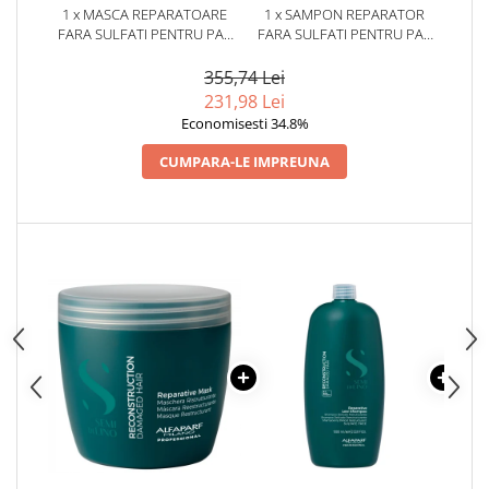
1 x MASCA REPARATOARE
1 x SAMPON REPARATOR
FARA SULFATI PENTRU PAR
FARA SULFATI PENTRU PAR
DEGRADAT ALFAPARF
DEGRADAT ALFAPARF
MILANO SEMI DI LINO
MILANO SEMI DI LINO
355,74 Lei
RECONSTRUCTION, 500 ML
RECONSTRUCTION, 1000 ML
231,98 Lei
Economisesti 34.8%
CUMPARA-LE IMPREUNA