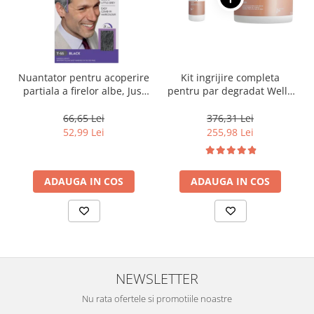
Nuantator pentru acoperire
Kit ingrijire completa
partiala a firelor albe, Just
pentru par degradat Wella
For Men Real Black T55
Professionals Care Fusion,
Touch of Grey, 40 g
Salon Size
66,65 Lei
376,31 Lei
52,99 Lei
255,98 Lei
ADAUGA IN COS
ADAUGA IN COS
NEWSLETTER
Nu rata ofertele si promotiile noastre