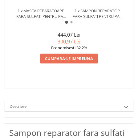
1 x MASCA REPARATOARE
1 x SAMPON REPARATOR
1 
FARA SULFATI PENTRU PAR
FARA SULFATI PENTRU PAR
REP
DEGRADAT ALFAPARF
DEGRADAT ALFAPARF
PE
MILANO SEMI DI LINO
MILANO SEMI DI LINO
ALFA
RECONSTRUCTION, 500 ML
RECONSTRUCTION, 1000 ML
LINO
444,07 Lei
300,97 Lei
Economisesti 32.2%
CUMPARA-LE IMPREUNA
Descriere
Sampon reparator fara sulfati