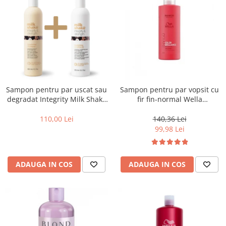
Sampon pentru par uscat sau
Sampon pentru par vopsit cu
degradat Integrity Milk Shake
fir fin-normal Wella
Integrity & Strength
Professionals Invigo Brilliance,
Nourishing Shampoo, 300 ml
1000 ml
110,00 Lei
140,36 Lei
99,98 Lei
ADAUGA IN COS
ADAUGA IN COS