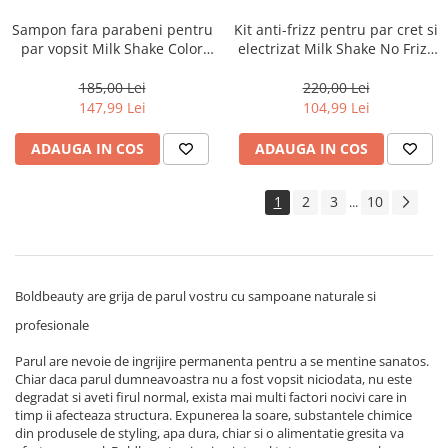
Sampon fara parabeni pentru
Kit anti-frizz pentru par cret si
par vopsit Milk Shake Color
electrizat Milk Shake No Frizz
Maintainer New, 1000 ml
Allowed Perfecting
185,00 Lei
220,00 Lei
147,99 Lei
104,99 Lei
ADAUGA IN COS
ADAUGA IN COS
1
2
3
10
...
Boldbeauty are grija de parul vostru cu sampoane naturale si
profesionale
Parul are nevoie de ingrijire permanenta pentru a se mentine sanatos.
Chiar daca parul dumneavoastra nu a fost vopsit niciodata, nu este
degradat si aveti firul normal, exista mai multi factori nocivi care in
timp ii afecteaza structura. Expunerea la soare, substantele chimice
din produsele de styling, apa dura, chiar si o alimentatie gresita va