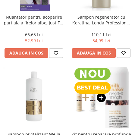
WELLA PROFESSIONALS
Nuantator pentru acoperire
Sampon regenerator cu
partiala a firelor albe, Just For
Keratina, Londa Professional
Men Real Black T55 Touch of
Care Fiber Infusion, 1000 ml
Grey, 40 g
66,65 Lei
110,11 Lei
52,99 Lei
54,99 Lei
ADAUGA IN COS
ADAUGA IN COS
Sampon revitalizant Wella
Kit pentru reparare profunda