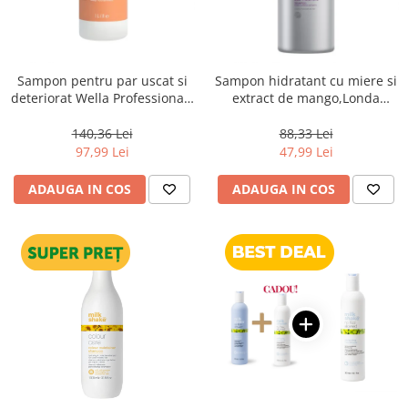
Sampon pentru par uscat si
Sampon hidratant cu miere si
deteriorat Wella Professionals
extract de mango,Londa
Invigo Nutri Enrich, 1000 ml
Professional Care Deep
Moisture, 1000 ml
140,36 Lei
88,33 Lei
97,99 Lei
47,99 Lei
ADAUGA IN COS
ADAUGA IN COS