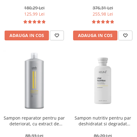
1000 ml
Professionals Care Fusion,
Salon Size
180,29 Lei
376,31 Lei
125,99 Lei
255,98 Lei
ADAUGA IN COS
ADAUGA IN COS
Sampon reparator pentru par
Sampon nutritiv pentru par
deteriorat, cu extract de
deshidratat si degradat
mătase și ulei de migdale,
Keune Care Vital Nutrition
Londa Professional Care
Shampoo, 300 ml
88,33 Lei
86,20 Lei