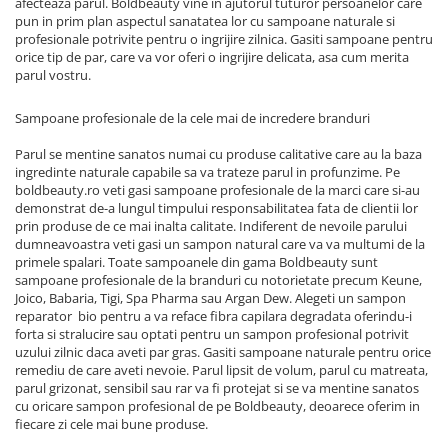
afecteaza parul. Boldbeauty vine in ajutorul tuturor persoanelor care
pun in prim plan aspectul sanatatea lor cu sampoane naturale si
profesionale potrivite pentru o ingrijire zilnica. Gasiti sampoane pentru
orice tip de par, care va vor oferi o ingrijire delicata, asa cum merita
parul vostru.
Sampoane profesionale de la cele mai de incredere branduri
Parul se mentine sanatos numai cu produse calitative care au la baza
ingredinte naturale capabile sa va trateze parul in profunzime. Pe
boldbeauty.ro veti gasi sampoane profesionale de la marci care si-au
demonstrat de-a lungul timpului responsabilitatea fata de clientii lor
prin produse de ce mai inalta calitate. Indiferent de nevoile parului
dumneavoastra veti gasi un sampon natural care va va multumi de la
primele spalari. Toate sampoanele din gama Boldbeauty sunt
sampoane profesionale de la branduri cu notorietate precum Keune,
Joico, Babaria, Tigi, Spa Pharma sau Argan Dew. Alegeti un sampon
reparator bio pentru a va reface fibra capilara degradata oferindu-i
forta si stralucire sau optati pentru un sampon profesional potrivit
uzului zilnic daca aveti par gras. Gasiti sampoane naturale pentru orice
remediu de care aveti nevoie. Parul lipsit de volum, parul cu matreata,
parul grizonat, sensibil sau rar va fi protejat si se va mentine sanatos
cu oricare sampon profesional de pe Boldbeauty, deoarece oferim in
fiecare zi cele mai bune produse.