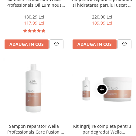
Professionals Oil Luminous
si hidratarea parului uscat si
1000 ml
degradat, Milk Shake Integrity
& Strength Nourishing
180,29 Lei
220,00 Lei
117,99 Lei
109,99 Lei
ADAUGA IN COS
ADAUGA IN COS
Sampon reparator Wella
Kit ingrijire completa pentru
Professionals Care Fusion,
par degradat Wella