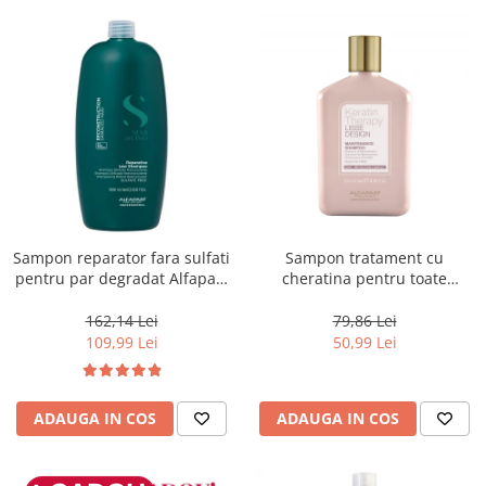
Sampon reparator fara sulfati
Sampon tratament cu
pentru par degradat Alfaparf
cheratina pentru toate
Milano Semi di Lino
tipurile de par Alfaparf Lisse
Reconstruction, 1000 ml
Design Keratin Therapy, 250
162,14 Lei
79,86 Lei
ml
109,99 Lei
50,99 Lei
ADAUGA IN COS
ADAUGA IN COS