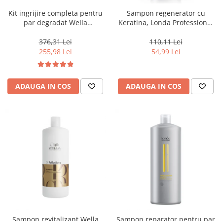
Kit ingrijire completa pentru
Sampon regenerator cu
par degradat Wella
Keratina, Londa Professional
Professionals Care Fusion,
Care Fiber Infusion, 1000 ml
Salon Size
376,31 Lei
110,11 Lei
255,98 Lei
54,99 Lei
ADAUGA IN COS
ADAUGA IN COS
Sampon revitalizant Wella
Sampon reparator pentru par