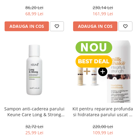
Keune Care Vital Nutrition
Keune Care Vital Nutrition
Shampoo, 300 ml
Shampoo, 1000 ml
86,20 Lei
230,14 Lei
68,99 Lei
161,99 Lei
ADAUGA IN COS
ADAUGA IN COS
Sampon anti-caderea parului
Kit pentru reparare profunda
Keune Care Long & Strong
si hidratarea parului uscat si
Shampoo, 80 ml
degradat, Milk Shake Integrity
& Strength Nourishing
32,72 Lei
220,00 Lei
25,99 Lei
109,99 Lei