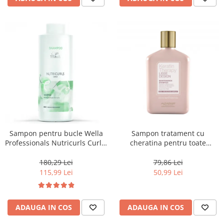
Sampon pentru bucle Wella
Sampon tratament cu
Professionals Nutricurls Curls,
cheratina pentru toate
1000 ml
tipurile de par Alfaparf Lisse
Design Keratin Therapy, 250
180,29 Lei
79,86 Lei
ml
115,99 Lei
50,99 Lei
ADAUGA IN COS
ADAUGA IN COS