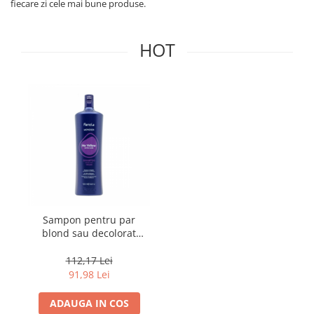
fiecare zi cele mai bune produse.
HOT
Sampon pentru par
blond sau decolorat
Fanola Wonder No
Yellow, 1000 ml
112,17 Lei
91,98 Lei
ADAUGA IN COS