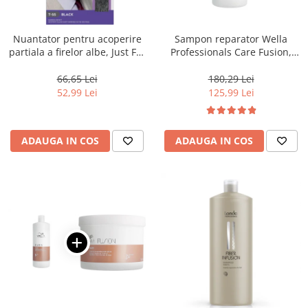
WELLA PROFESSIONALS
Nuantator pentru acoperire
Sampon reparator Wella
partiala a firelor albe, Just For
Professionals Care Fusion,
Men Real Black T55 Touch of
1000 ml
Grey, 40 g
66,65 Lei
180,29 Lei
52,99 Lei
125,99 Lei
ADAUGA IN COS
ADAUGA IN COS