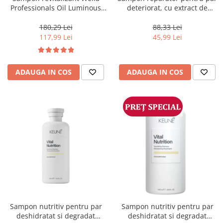
Professionals Oil Luminous
deteriorat, cu extract de
1000 ml
mătase și ulei de migdale,
Londa Professional Care
180,29 Lei
88,33 Lei
Visible Repair, 1000 ml
117,99 Lei
45,99 Lei
ADAUGA IN COS
ADAUGA IN COS
Sampon nutritiv pentru par
Sampon nutritiv pentru par
deshidratat si degradat
deshidratat si degradat