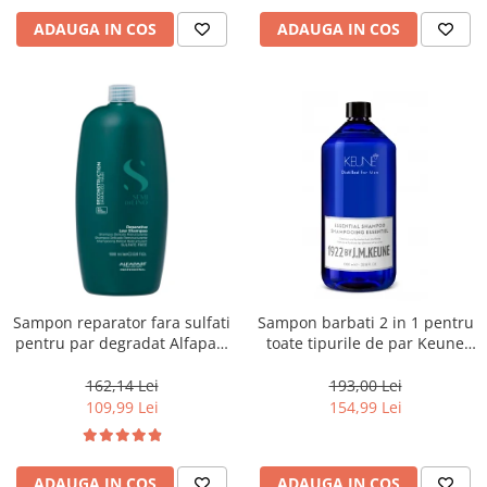
ADAUGA IN COS
ADAUGA IN COS
Sampon reparator fara sulfati
Sampon barbati 2 in 1 pentru
pentru par degradat Alfaparf
toate tipurile de par Keune
Milano Semi di Lino
1922 Essential Shampoo, 1000
Reconstruction, 1000 ml
ml
162,14 Lei
193,00 Lei
109,99 Lei
154,99 Lei
ADAUGA IN COS
ADAUGA IN COS