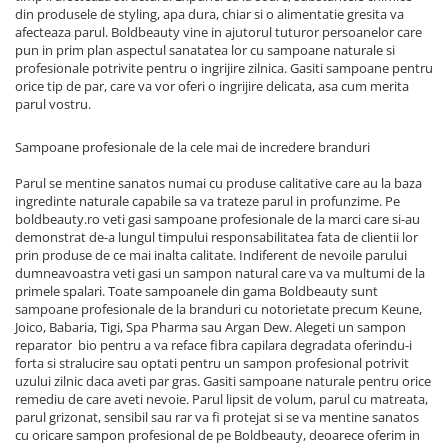
din produsele de styling, apa dura, chiar si o alimentatie gresita va
afecteaza parul. Boldbeauty vine in ajutorul tuturor persoanelor care
pun in prim plan aspectul sanatatea lor cu sampoane naturale si
profesionale potrivite pentru o ingrijire zilnica. Gasiti sampoane pentru
orice tip de par, care va vor oferi o ingrijire delicata, asa cum merita
parul vostru.
Sampoane profesionale de la cele mai de incredere branduri
Parul se mentine sanatos numai cu produse calitative care au la baza
ingredinte naturale capabile sa va trateze parul in profunzime. Pe
boldbeauty.ro veti gasi sampoane profesionale de la marci care si-au
demonstrat de-a lungul timpului responsabilitatea fata de clientii lor
prin produse de ce mai inalta calitate. Indiferent de nevoile parului
dumneavoastra veti gasi un sampon natural care va va multumi de la
primele spalari. Toate sampoanele din gama Boldbeauty sunt
sampoane profesionale de la branduri cu notorietate precum Keune,
Joico, Babaria, Tigi, Spa Pharma sau Argan Dew. Alegeti un sampon
reparator bio pentru a va reface fibra capilara degradata oferindu-i
forta si stralucire sau optati pentru un sampon profesional potrivit
uzului zilnic daca aveti par gras. Gasiti sampoane naturale pentru orice
remediu de care aveti nevoie. Parul lipsit de volum, parul cu matreata,
parul grizonat, sensibil sau rar va fi protejat si se va mentine sanatos
cu oricare sampon profesional de pe Boldbeauty, deoarece oferim in