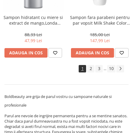
Sampon hidratant cu miere si
Sampon fara parabeni pentru
extract de mango,Londa
par vopsit Milk Shake Color
Professional Care Deep
Maintainer New, 1000 ml
Moisture, 1000 ml
88,33 Lei
185,00 Lei
47,99 Lei
147,99 Lei
ADAUGA IN COS
ADAUGA IN COS
1
2
3
10
...
Boldbeauty are grija de parul vostru cu sampoane naturale si
profesionale
Parul are nevoie de ingrijire permanenta pentru a se mentine sanatos.
Chiar daca parul dumneavoastra nu a fost vopsit niciodata, nu este
degradat si aveti firul normal, exista mai multi factori nocivi care in
timp ii afecteaza structura. Expunerea la soare, substantele chimice