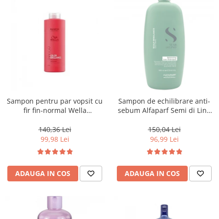
Sampon pentru par vopsit cu
Sampon de echilibrare anti-
fir fin-normal Wella
sebum Alfaparf Semi di Lino
Professionals Invigo Brilliance,
Scalp Rebalansing Balancing ,
1000 ml
1000 ml
140,36 Lei
150,04 Lei
99,98 Lei
96,99 Lei
ADAUGA IN COS
ADAUGA IN COS