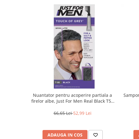
Nuantator pentru acoperire partiala a
Sampon 
firelor albe, Just For Men Real Black T55
Touch of Grey, 40 g
66,65 Lei
52,99 Lei
ADAUGA IN COS