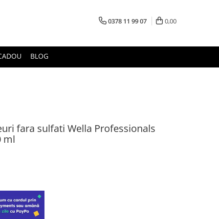
0378 11 99 07
0,00
CADOU
BLOG
i fara sulfati Wella Professionals
0 ml