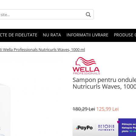
CTE DE FIDELITATE
NU RATA
INFORMATII LIVRARE
PRODUSE 
i Wella Professionals Nutricurls Waves, 1000 ml
Sampon pentru onduleur
Nutricurls Waves, 100
180,29 Lei
125,99 Lei