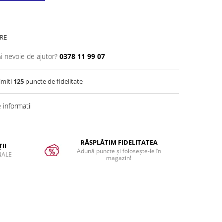
RE
Ai nevoie de ajutor?
0378 11 99 07
imiti
125
puncte de fidelitate
informatii
RĂSPLĂTIM FIDELITATEA
II
Adună puncte și folosește-le în
NALE
magazin!