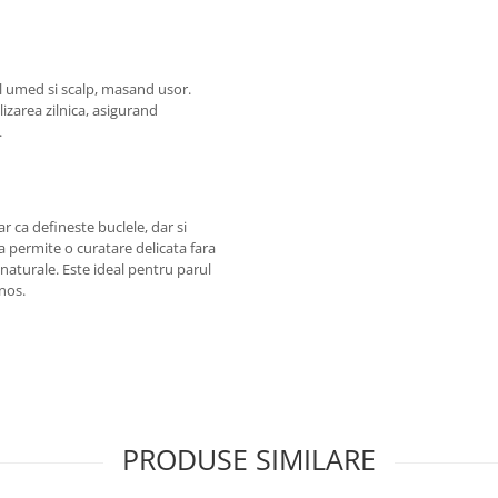
ul umed si scalp, masand usor.
lizarea zilnica, asigurand
.
r ca defineste buclele, dar si
a permite o curatare delicata fara
i naturale. Este ideal pentru parul
inos.
PRODUSE SIMILARE