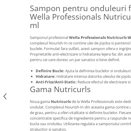
Sampon pentru onduleuri fa
Wella Professionals Nutric
ml
Samponul profesional
Wella Professionals Nutricurls 
complexul Nourish-In ce contine ulei de jojoba si pantenol 
buclele. Formulat fara sulfati, acest sampon ofera o ingriji
Proprietatile anti-electrizare si hidratarea lejera fac din a
pentru cei care doresc un par sanatos si bine definit.
Definire Bucle:
Ajuta la definirea buclelor si onduleur
Hidratare:
Hidratare intensa datorita uleiului de jojob
Anti-Frizz/Anti-Static:
Reduce efectul de electrizare s
Gama Nutricurls
Noua gama
Nutricurls
de la Wella Professionals este dedicata
ondulat. Complexul Nourish-In din aceasta gama contine ule
de grau, pentru a oferi vitalitate si definire buclelor. Fiec
concentratie specifica de ingrediente pentru a raspunde nevo
bucla sau onduleu. Utilizarea regulata a samponului contr
stralucitor si sanatos.