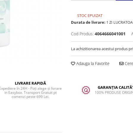
STOC EPUIZAT
Durata de livrare:
1 ZI LUCRATOA
Cod Produs:
4064666041001
La achizitionarea acestui produs pr
Adauga la Favorite
Cere 
LIVRARE RAPIDĂ
GARANȚIA CALITĂȚ
Expediere în 24H - Poți alege și livrare
in Easybox. Transport Gratuit pt
100% PRODUSE ORIGI
comenzi peste 699 Lei.