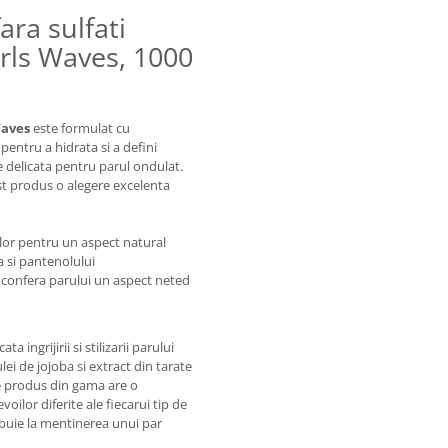
ra sulfati
urls Waves, 1000
Waves
este formulat cu
pentru a hidrata si a defini
re delicata pentru parul ondulat.
cest produs o alegere excelenta
ilor pentru un aspect natural
a si pantenolului
i confera parului un aspect neted
 ingrijirii si stilizarii parului
i de jojoba si extract din tarate
are produs din gama are o
ilor diferite ale fiecarui tip de
ibuie la mentinerea unui par