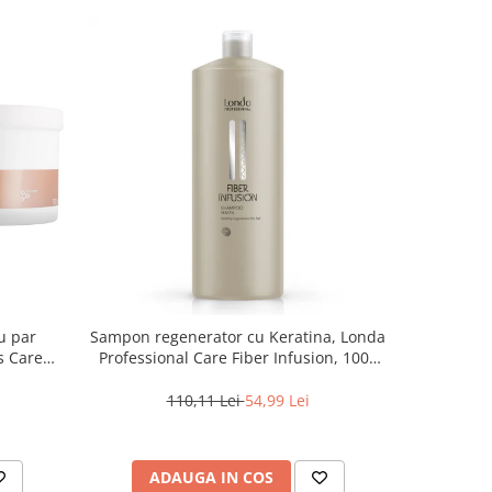
u par
Sampon regenerator cu Keratina, Londa
Sampon rev
s Care
Professional Care Fiber Infusion, 1000
O
ml
110,11 Lei
54,99 Lei
1
ADAUGA IN COS
AD