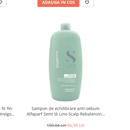
ADAUGA IN COS
ir fin-
Sampon de echilibrare anti-sebum
Invigo
Alfaparf Semi di Lino Scalp Rebalansing
Balancing , 1000 ml
150,04 Lei
96,99 Lei