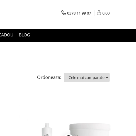
0378 11 99 07
0,00
CADOU
BLOG
Ordoneaza: