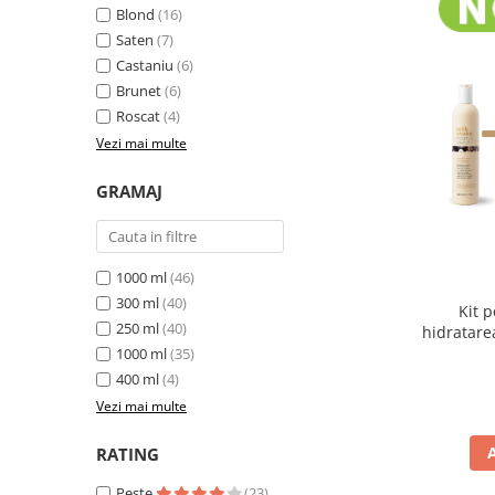
Blond
(16)
Saten
(7)
Castaniu
(6)
Brunet
(6)
Roscat
(4)
Vezi mai multe
GRAMAJ
1000 ml
(46)
300 ml
(40)
Kit 
250 ml
(40)
hidratare
Shake I
1000 ml
(35)
400 ml
(4)
Vezi mai multe
RATING
Peste
(23)