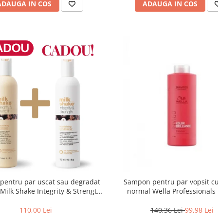
ADAUGA IN COS
ADAUGA IN COS
pentru par uscat sau degradat
Sampon pentru par vopsit cu f
 Milk Shake Integrity & Strength
normal Wella Professionals 
rishing Shampoo, 300 ml
Brilliance, 1000 ml
110,00 Lei
140,36 Lei
99,98 Lei