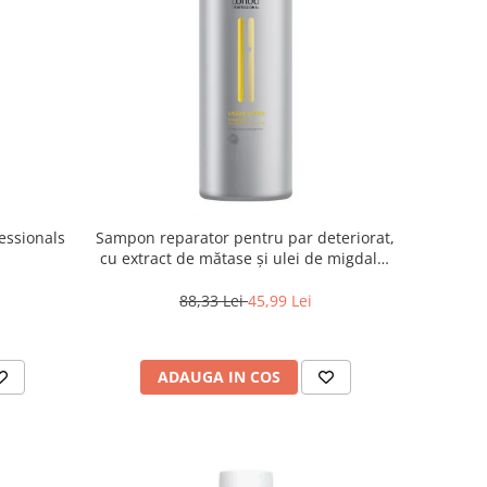
essionals
Sampon reparator pentru par deteriorat,
cu extract de mătase și ulei de migdale,
Londa Professional Care Visible Repair,
1000 ml
88,33 Lei
45,99 Lei
ADAUGA IN COS