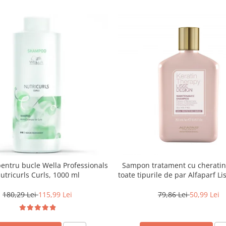
ntru bucle Wella Professionals
Sampon tratament cu cheratin
utricurls Curls, 1000 ml
toate tipurile de par Alfaparf L
Keratin Therapy, 250 m
180,29 Lei
115,99 Lei
79,86 Lei
50,99 Lei