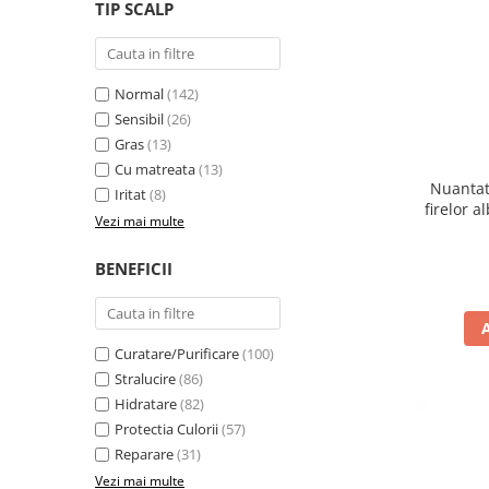
WELLA PROFESSIONALS
TIP SCALP
Normal
(142)
Sensibil
(26)
Gras
(13)
Cu matreata
(13)
Nuantat
Iritat
(8)
firelor a
Vezi mai multe
BENEFICII
Curatare/Purificare
(100)
Stralucire
(86)
Hidratare
(82)
Protectia Culorii
(57)
Reparare
(31)
Vezi mai multe