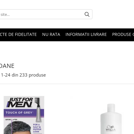
CTE DE FIDELITATE
NU RATA
INFORMATII LIVRARE
PRODUSE 
OANE
1-
24
din
233
produse