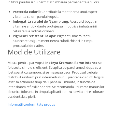
in fibra parului si nu permit schimbarea permanenta a culorii.
Protectia culorii:
Contribuie la mentinerea unui aspect
vibrant a culorii parului vopsit.
Imbogatita cu ulei de Nyamplung:
Acest ulei bogat in
vitamine antioxidante protejeaza impotriva imbatranirii
celulare si a radicalilor liberi.
Pigmenti rezistenti la apa:
Pigmentii macro "anti-
alunecare" asigura mentinerea culorii chiar si in timpul
procesului de clatire.
Mod de Utilizare
Masca pentru par vopsit
Inebrya Kromask Rame Intenso
se
foloseste simplu si eficient. Se aplica pe parul umed, dupa ce a
fost spalat cu sampon, si se maseaza usor. Produsul trebuie
distribuit uniform prin intermediul unui pieptene cu dinti largi si
lasat sa actioneze timp de 3 pana la 5 minute, in functie de
intensitatea reflexiilor dorite. Se recomanda utilizarea manusilor
de unica folosinta in timpul aplicarii pentru a evita orice colorare
accidentala a pielii.
Informatii conformitate produs