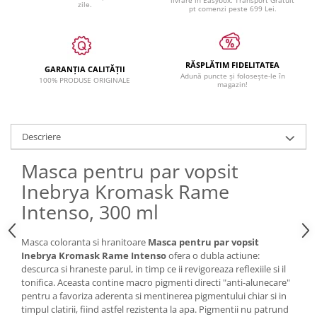
livrare in Easybox. Transport Gratuit
zile.
pt comenzi peste 699 Lei.
RĂSPLĂTIM FIDELITATEA
GARANȚIA CALITĂȚII
Adună puncte și folosește-le în
100% PRODUSE ORIGINALE
magazin!
Descriere
Masca pentru par vopsit
Inebrya Kromask Rame
Intenso, 300 ml
Masca coloranta si hranitoare
Masca pentru par vopsit
Inebrya Kromask Rame Intenso
ofera o dubla actiune:
descurca si hraneste parul, in timp ce ii revigoreaza reflexiile si il
tonifica. Aceasta contine macro pigmenti directi "anti-alunecare"
pentru a favoriza aderenta si mentinerea pigmentului chiar si in
timpul clatirii, fiind astfel rezistenta la apa. Pigmentii nu patrund