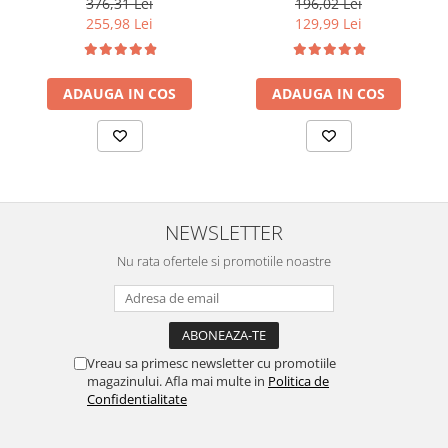
Salon Size
376,31 Lei
196,02 Lei
255,98 Lei
129,99 Lei
ADAUGA IN COS
ADAUGA IN COS
NEWSLETTER
Nu rata ofertele si promotiile noastre
Vreau sa primesc newsletter cu promotiile
magazinului. Afla mai multe in
Politica de
Confidentialitate