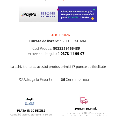
STOC EPUIZAT
Durata de livrare:
1 ZI LUCRATOARE
Cod Produs:
8033219165439
Ai nevoie de ajutor?
0378 11 99 07
La achizitionarea acestui produs primiti
47
puncte de fidelitate
Adauga la Favorite
Cere informatii
LIVRARE RAPIDĂ
PLATA ÎN 30 DE ZILE
Expediere în 24H - Poți alege și
Cumpără acum, plătește în 30 de