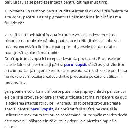
părului tău să se păstreze intactă pentru cât mai mult timp.
1.Folosește un șampon pentru curățare intensă cu două zile înainte de
a te vopsi, pentru a ajuta pigmenții să pătrundă mai în profunzime
firul de păr.
2. Evită să îți speli părul în ziua în care te vopsești, deoarece lipsa
uleiurilor naturale ale părului poate duce la iritații ale scalpului și la
uscarea excesivă a firelor de păr, sporind șansele ca intensitatea
nuanței să se piardă mai rapid.
După aplicarea vopselei începe adevărata provocare. Produsele pe
care le folosești pentru a-ți păstra
parul vopsit
sănătos și strălucitor
au o importanță majoră. Pentru ca vopseaua să reziste, este posibil să
fie nevoie să înlocuiești câteva dintre produsele pe care le utilizai în
mod normal.
Șampoanele cu o formulă foarte puternică și sprayurile de păr sunt și
ele pe lista produselor care ar trebui folosite cât mai rar pentru că duc
la scăderea intensității culorii. Ar trebui să folosești produse create
special pentru
parul vopsit
, de preferat fără sulfați, pe care să le
utilizezi de maximum trei ori pe săptămână. Nu te spăla mai des decât
este nevoie. Spălarea zilnică duce, evident, la o pierdere rapidă a
culorii.