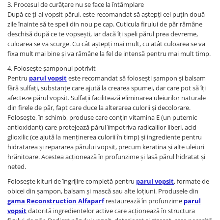
3. Procesul de curățare nu se face la întâmplare
După ce ți-ai vopsit părul, este recomandat să aștepți cel puțin două
zile înainte să te speli din nou pe cap. Cuticula firului de păr rămâne
deschisă după ce te vopsești, iar dacă îți speli părul prea devreme,
culoarea se va scurge. Cu cât aștepți mai mult, cu atât culoarea se va
fixa mult mai bine și va rămâne la fel de intensă pentru mai mult timp.
4. Folosește șamponul potrivit
Pentru
parul vopsit
este recomandat să folosești șampon și balsam
fără sulfați, substanțe care ajută la crearea spumei, dar care pot să îți
afecteze părul vopsit. Sulfații facilitează eliminarea uleiurilor naturale
din firele de păr, fapt care duce la alterarea culorii și decolorare.
Folosește, în schimb, produse care conțin vitamina E (un puternic
antioxidant) care protejează părul împotriva radicalilor liberi, acid
glioxilic (ce ajută la menținerea culorii în timp) și ingrediente pentru
hidratarea și repararea părului vopsit, precum keratina și alte uleiuri
hrănitoare. Acestea acționează în profunzime și lasă părul hidratat și
neted.
Folosește kituri de îngrijire completă pentru
parul vopsit
, formate de
obicei din șampon, balsam și mască sau alte loțiuni. Produsele din
gama Reconstruction
Alfaparf
restaurează în profunzime
parul
vopsit
datorită ingredientelor active care acționează în structura