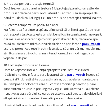
8. Produse pentru protecție termică
Dacă frecventezi solarul ar trebui să îți protejezi părul cu un astfel de
produs, iar placa de păr și ondulatorul nu ar trebui să se apropie de
părul tau dacă nu l-ai îngrijit cu un produs de protecție termică înainte.
9. Setează temperatura potrivită a apei
Nu folosi apa fierbinte la spălat, ci încearcă să utilizezi apa cât de rece
poți suporta tu. Acesta este un sfat benefic și în cazul părului nevopsit,
dar mai ales atunci cand îți colorezi podoaba capilară, deoarece apa
caldă sau fierbinte ridică cuticulele firelor de păr, făcând
parul vopsit
aspru și poros. Apa rece în schimb te ajuta să ai un păr mai moale, mai
sănătos și mai strălucitor și nu interacționează în mod negativ cu
vopseaua de păr.
10. Folosește produse adiționale
Dacă te vopsești într-o nuanță apropiată celei naturale și deci
rădăcinile nu devin foarte vizibile atunci când
parul vopsit
începe să
crească și îți dorești să te vopsești mai rar, poți apela la nuanțatoare
sau șampoane colorante care nu conțin amoniac și peroxid și care
sunt extrem de utile în prelungirea vieții culorii. Acestea nu au efecte
negative asupra părului, culoarea se estompează treptat, de obicei la 6
- 8 spălări și nu influențează negativ procesul de vopsire.
Urmând toți acești pași pentru îngrijirea părului,
parul vopsit
își va