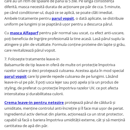
care au un ritm de spălare de până la 5 zile. Pe lângă consistența
diferită, masca necesită durata de acționare pe păr de cca. 5 minute,
pe când conditioner-ul, după ce se aplică, se poate clăti imediat.
Ambele tratamente pentru
parul vopsit
, o dată aplicate, se distribuie
uniform pe lungimi și se piaptănă ușor pentru a descurca părul.
Cu
masca Alfaparf
pentru păr normal sau uscat, cu efect anti-uscare,
poți beneficia de îngrijire profesională la tine acasă. Lasă părul suplu la
atingere și plin de vitalitate. Formula conține proteine din lapte și grâu,
care revitalizează părul vopsit.
7. Folosește tratamente leave-in
Balsamurile de tip leave-in oferă de multe ori protecție împotriva
razelor solare și deci protejează culoarea. Acestea ajuta în mod special
parul vopsit
care își pierde repede culoarea de pe lungimi. Lăsând
leave-in-ul pe păr, îl poți usca lejer sau poți apela și la un produs de
styling, de preferat cu protecție împotriva razelor UV, ce pot afecta
intensitatea și durabilitatea culorii.
Crema leave-in pentru netezire
protejează părul de căldură și
umiditate, menține controlul anti-încrețire și îl face mai ușor de periat.
Ingredientul activ derivat din plante, acționează ca un strat protector,
capabil să facă o bariera împotriva umidității externe, cât și să mențină
cantitatea de apă din păr.