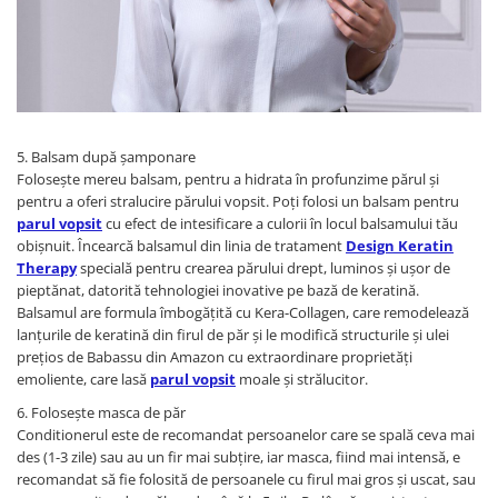
5. Balsam după șamponare
Folosește mereu balsam, pentru a hidrata în profunzime părul și
pentru a oferi stralucire părului vopsit. Poți folosi un balsam pentru
parul vopsit
cu efect de intesificare a culorii în locul balsamului tău
obișnuit. Încearcă balsamul din linia de tratament
Design Keratin
Therapy
specială pentru crearea părului drept, luminos și ușor de
pieptănat, datorită tehnologiei inovative pe bază de keratină.
Balsamul are formula îmbogățită cu Kera-Collagen, care remodelează
lanțurile de keratină din firul de păr și le modifică structurile și ulei
prețios de Babassu din Amazon cu extraordinare proprietăți
emoliente, care lasă
parul vopsit
moale și strălucitor.
6. Folosește masca de păr
Conditionerul este de recomandat persoanelor care se spală ceva mai
des (1-3 zile) sau au un fir mai subțire, iar masca, fiind mai intensă, e
recomandat să fie folosită de persoanele cu firul mai gros și uscat, sau