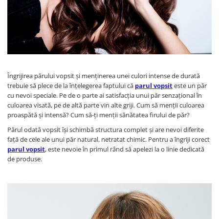
WELLA PROFESSIONALS
Îngrijirea părului vopsit și menținerea unei culori intense de durată
trebuie să plece de la înțelegerea faptului că
parul vopsit
este un păr
cu nevoi speciale. Pe de o parte ai satisfacția unui păr senzațional în
culoarea visată, pe de altă parte vin alte griji. Cum să menții culoarea
proaspătă și intensă? Cum să-ți menții sănătatea firului de păr?
Părul odată vopsit își schimbă structura complet și are nevoi diferite
față de cele ale unui păr natural, netratat chimic. Pentru a îngriji corect
parul vopsit
, este nevoie în primul rând să apelezi la o linie dedicată
de produse.