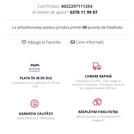
Cod Produs:
8022297111254
Ai nevoie de ajutor?
0378 11 99 07
La achizitionarea acestui produs primiti
89
puncte de fidelitate
Adauga la Favorite
Cere informatii
LIVRARE RAPIDĂ
PLATA ÎN 30 DE ZILE
Expediere în 24H - Poți alege și
Cumpără acum, plătește în 30 de
livrare in Easybox. Transport Gratuit
zile.
pt comenzi peste 699 Lei.
RĂSPLĂTIM FIDELITATEA
GARANȚIA CALITĂȚII
Adună puncte și folosește-le în
100% PRODUSE ORIGINALE
magazin!