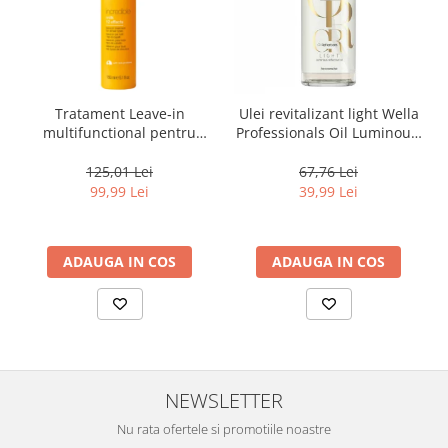
Tratament Leave‑in
Ulei revitalizant light Wella
multifunctional pentru
Professionals Oil Luminous,
toate tipurile de par, cu 12
30 ml
beneficii Milk Shake Leave-
125,01 Lei
67,76 Lei
in Incredible Milk, 150 ml
99,99 Lei
39,99 Lei
ADAUGA IN COS
ADAUGA IN COS
NEWSLETTER
Nu rata ofertele si promotiile noastre