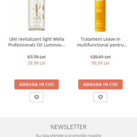
Ulei revitalizant light Wella
Tratament Leave‑in
Professionals Oil Luminous,
multifunctional pentru
30 ml
toate tipurile de par, cu 12
beneficii Milk Shake Leave-
67,76 Lei
125,01 Lei
in Incredible Milk, 150 ml
39,99 Lei
99,99 Lei
ADAUGA IN COS
ADAUGA IN COS
NEWSLETTER
Nu rata ofertele si promotiile noastre