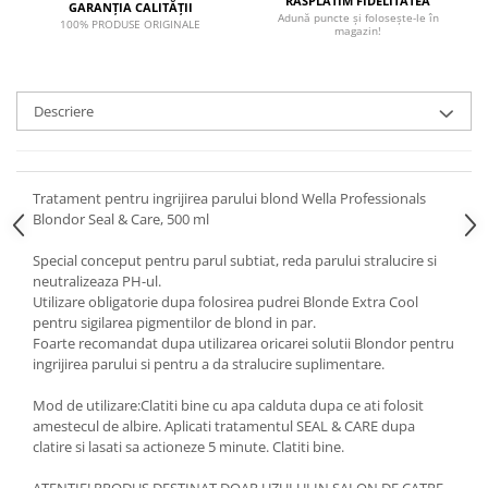
RĂSPLĂTIM FIDELITATEA
GARANȚIA CALITĂȚII
Adună puncte și folosește-le în
100% PRODUSE ORIGINALE
magazin!
Descriere
Tratament pentru ingrijirea parului blond Wella Professionals
Blondor Seal & Care, 500 ml
Special conceput pentru parul subtiat, reda parului stralucire si
neutralizeaza PH-ul.
Utilizare obligatorie dupa folosirea pudrei Blonde Extra Cool
pentru sigilarea pigmentilor de blond in par.
Foarte recomandat dupa utilizarea oricarei solutii Blondor pentru
ingrijirea parului si pentru a da stralucire suplimentare.
Mod de utilizare:Clatiti bine cu apa calduta dupa ce ati folosit
amestecul de albire. Aplicati tratamentul SEAL & CARE dupa
clatire si lasati sa actioneze 5 minute. Clatiti bine.