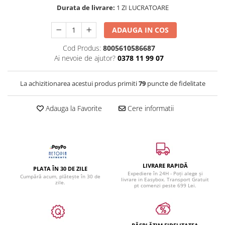
Durata de livrare:
1 ZI LUCRATOARE
ADAUGA IN COS
Cod Produs:
8005610586687
Ai nevoie de ajutor?
0378 11 99 07
La achizitionarea acestui produs primiti
79
puncte de fidelitate
Adauga la Favorite
Cere informatii
LIVRARE RAPIDĂ
PLATA ÎN 30 DE ZILE
Expediere în 24H - Poți alege și
Cumpără acum, plătește în 30 de
livrare in Easybox. Transport Gratuit
zile.
pt comenzi peste 699 Lei.