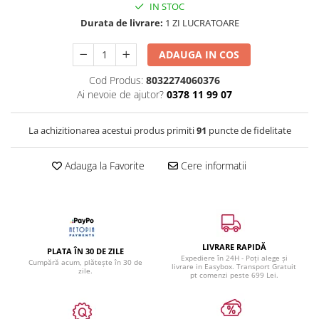
IN STOC
Durata de livrare:
1 ZI LUCRATOARE
ADAUGA IN COS
Cod Produs:
8032274060376
Ai nevoie de ajutor?
0378 11 99 07
La achizitionarea acestui produs primiti
91
puncte de fidelitate
Adauga la Favorite
Cere informatii
LIVRARE RAPIDĂ
PLATA ÎN 30 DE ZILE
Expediere în 24H - Poți alege și
Cumpără acum, plătește în 30 de
livrare in Easybox. Transport Gratuit
zile.
pt comenzi peste 699 Lei.