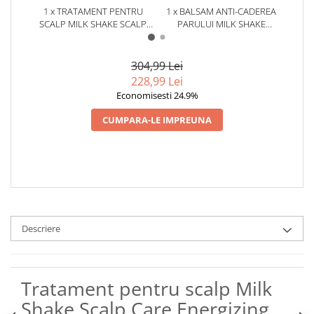
1 x TRATAMENT PENTRU
1 x BALSAM ANTI-CADEREA
1 x 
SCALP MILK SHAKE SCALP
PARULUI MILK SHAKE
P
CARE ENERGIZING BLEND, 30
ENERGIZING BLEND, 300 ML
E
ML
304,99 Lei
228,99 Lei
Economisesti 24.9%
CUMPARA-LE IMPREUNA
Descriere
Tratament pentru scalp Milk
Shake Scalp Care Energizing