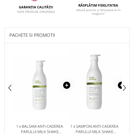
RĂSPLĂTIM FIDELITATEA
GARANȚIA CALITĂȚII
Adună puncte și folosește-le în
100% PRODUSE ORIGINALE
magazin!
PACHETE SI PROMOTII
1 x BALSAM ANTI-CADEREA
1 x SAMPON ANTI-CADEREA
1 
PARULUI MILK SHAKE
PARULUI MILK SHAKE
SCA