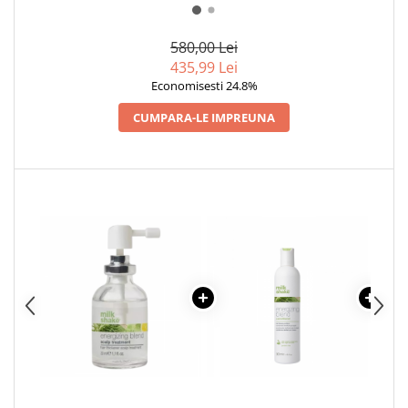
ENERGIZING BLEND, 1000 ML
ENERGIZING, 1000 ML
CARE
580,00 Lei
435,99 Lei
Economisesti 24.8%
CUMPARA-LE IMPREUNA