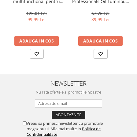
multifunctional pentru
Professionals Oil Luminous,
toate tipurile de par, cu 12
30 ml
beneficii Milk Shake Leave-
125,01 Lei
67,76 Lei
in Incredible Milk, 150 ml
99,99 Lei
39,99 Lei
ADAUGA IN COS
ADAUGA IN COS
NEWSLETTER
Nu rata ofertele si promotiile noastre
Vreau sa primesc newsletter cu promotiile
magazinului. Afla mai multe in
Politica de
Confidentialitate