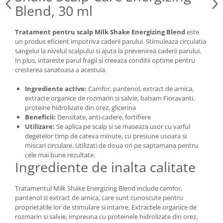
Blend, 30 ml
Tratament pentru scalp Milk Shake Energizing Blend
este
un produs eficient impotriva caderii parului. Stimuleaza circulatia
sangelui la nivelul scalpului si ajuta la prevenirea caderii parului.
In plus, intareste parul fragil si creeaza conditii optime pentru
cresterea sanatoasa a acestuia.
Ingrediente active:
Camfor, pantenol, extract de arnica,
extracte organice de rozmarin si salvie, balsam Fioravanti,
proteine hidrolizate din orez, glicerina
Beneficii:
Densitate, anti-cadere, fortifiere
Utilizare:
Se aplica pe scalp si se maseaza usor cu varful
degetelor timp de cateva minute, cu presiune usoara si
miscari circulare. Utilizati de doua ori pe saptamana pentru
cele mai bune rezultate.
Ingrediente de inalta calitate
Tratamentul Milk Shake Energizing Blend include camfor,
pantenol si extract de arnica, care sunt cunoscute pentru
proprietatile lor de stimulare si intarire. Extractele organice de
rozmarin si salvie, impreuna cu proteinele hidrolizate din orez,