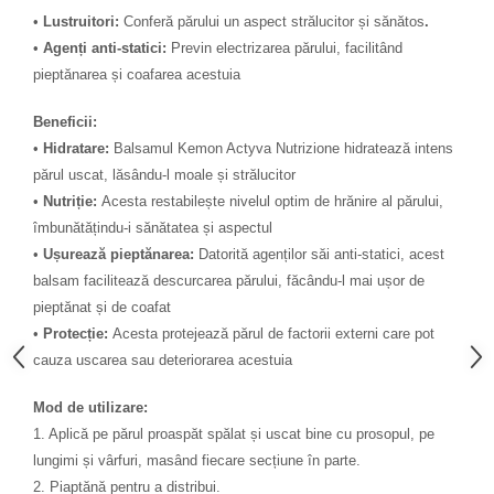
•
Lustruitori:
Conferă părului un aspect strălucitor și sănătos
.
•
Agenți anti-statici:
Previn electrizarea părului, facilitând
pieptănarea și coafarea acestuia
Beneficii:
•
Hidratare:
Balsamul Kemon Actyva Nutrizione hidratează intens
părul uscat, lăsându-l moale și strălucitor
•
Nutriție:
Acesta restabilește nivelul optim de hrănire al părului,
îmbunătățindu-i sănătatea și aspectul
•
Ușurează pieptănarea:
Datorită agenților săi anti-statici, acest
balsam facilitează descurcarea părului, făcându-l mai ușor de
pieptănat și de coafat
•
Protecție:
Acesta protejează părul de factorii externi care pot
cauza uscarea sau deteriorarea acestuia
Mod de utilizare:
1.
Aplică pe părul proaspăt spălat și uscat bine cu prosopul, pe
lungimi și vârfuri, masând fiecare secțiune în parte.
2.
Piaptănă pentru a distribui.