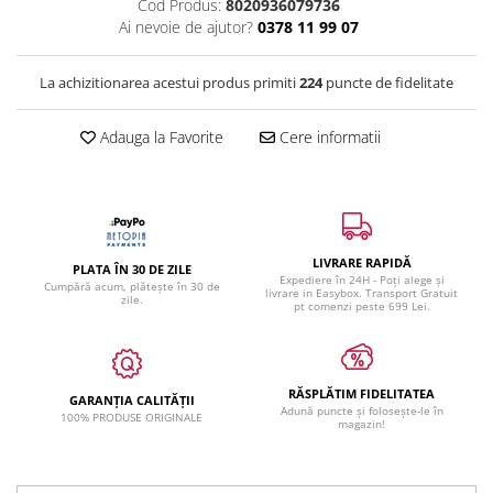
Cod Produs:
8020936079736
Ai nevoie de ajutor?
0378 11 99 07
La achizitionarea acestui produs primiti
224
puncte de fidelitate
Adauga la Favorite
Cere informatii
LIVRARE RAPIDĂ
PLATA ÎN 30 DE ZILE
Expediere în 24H - Poți alege și
Cumpără acum, plătește în 30 de
livrare in Easybox. Transport Gratuit
zile.
pt comenzi peste 699 Lei.
RĂSPLĂTIM FIDELITATEA
GARANȚIA CALITĂȚII
Adună puncte și folosește-le în
100% PRODUSE ORIGINALE
magazin!