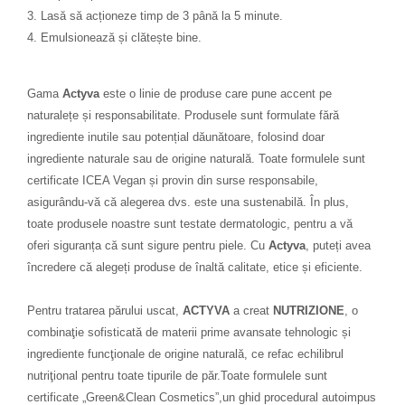
3.
Lasă să acționeze timp de 3 până la 5 minute.
4.
Emulsionează și clătește bine.
Gama
Actyva
este o linie de produse care pune accent pe
naturalețe și responsabilitate. Produsele sunt formulate fără
ingrediente inutile sau potențial dăunătoare, folosind doar
ingrediente naturale sau de origine naturală. Toate formulele sunt
certificate ICEA Vegan și provin din surse responsabile,
asigurându-vă că alegerea dvs. este una sustenabilă. În plus,
toate produsele noastre sunt testate dermatologic, pentru a vă
oferi siguranța că sunt sigure pentru piele. Cu
Actyva
, puteți avea
încredere că alegeți produse de înaltă calitate, etice și eficiente.
Pentru tratarea părului uscat,
ACTYVA
a creat
NUTRIZIONE
, o
combinaţie sofisticată de materii prime avansate tehnologic și
ingrediente funcţionale de origine naturală, ce refac echilibrul
nutriţional pentru toate tipurile de păr.Toate formulele sunt
certificate „Green&Clean Cosmetics”,un ghid procedural autoimpus