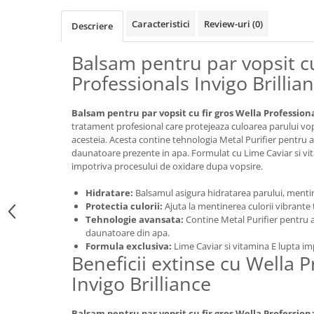
Caracteristici
Review-uri
(0)
Descriere
Balsam pentru par vopsit cu
Professionals Invigo Brillia
Balsam pentru par vopsit cu fir gros Wella Professiona
tratament profesional care protejeaza culoarea parului vop
acesteia. Acesta contine tehnologia Metal Purifier pentru a
daunatoare prezente in apa. Formulat cu Lime Caviar si vi
impotriva procesului de oxidare dupa vopsire.
Hidratare:
Balsamul asigura hidratarea parului, mentin
Protectia culorii:
Ajuta la mentinerea culorii vibrante
Tehnologie avansata:
Contine Metal Purifier pentru a
daunatoare din apa.
Formula exclusiva:
Lime Caviar si vitamina E lupta im
Beneficii extinse cu Wella P
Invigo Brilliance
Balsam pentru par vopsit cu fir gros Wella Professiona