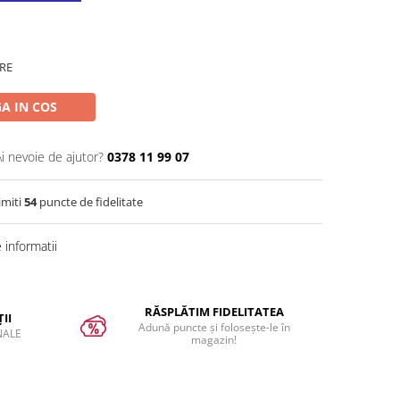
RE
A IN COS
Ai nevoie de ajutor?
0378 11 99 07
imiti
54
puncte de fidelitate
informatii
RĂSPLĂTIM FIDELITATEA
II
Adună puncte și folosește-le în
NALE
magazin!