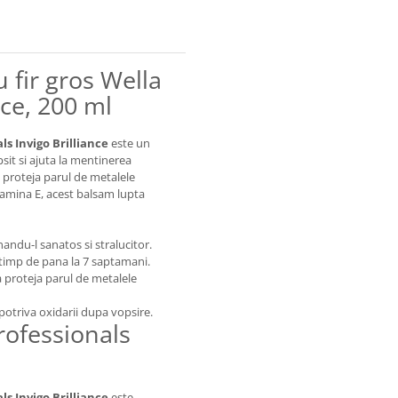
 fir gros Wella
nce, 200 ml
ls Invigo Brilliance
este un
sit si ajuta la mentinerea
 proteja parul de metalele
tamina E, acest balsam lupta
andu-l sanatos si stralucitor.
 timp de pana la 7 saptamani.
 proteja parul de metalele
potriva oxidarii dupa vopsire.
rofessionals
ls Invigo Brilliance
este