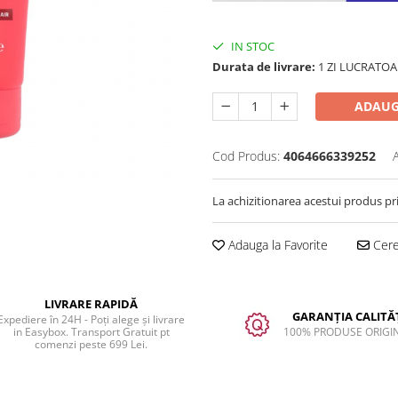
IN STOC
Durata de livrare:
1 ZI LUCRATOA
ADAUG
Cod Produs:
4064666339252
La achizitionarea acestui produs pr
Adauga la Favorite
Cere 
LIVRARE RAPIDĂ
GARANȚIA CALITĂȚ
Expediere în 24H - Poți alege și livrare
in Easybox. Transport Gratuit pt
100% PRODUSE ORIGI
comenzi peste 699 Lei.