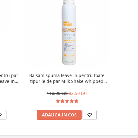
entru par
Balsam spuma leave-in pentru toate
Balsam de
eave-in,
tipurile de par Milk Shake Whipped
toate ti
Cream Leave-In, 200 ml
Professio
110,00 Lei
82,50 Lei
1
ADAUGA IN COS
AD