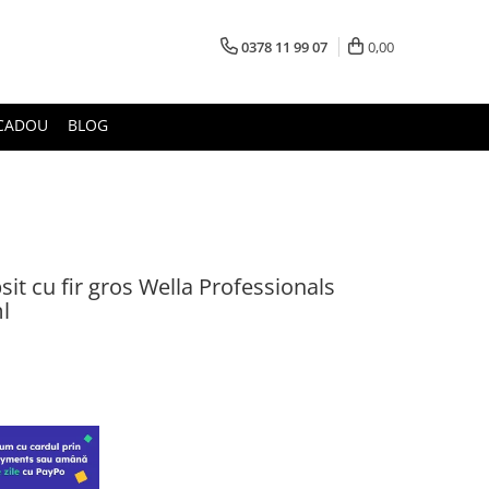
0378 11 99 07
0,00
CADOU
BLOG
it cu fir gros Wella Professionals
ml