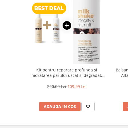
Kit pentru reparare profunda si
Balsam
hidratarea parului uscat si degradat,
Alf
Milk Shake Integrity & Strength
Illu
Nourishing
220,00 Lei
109,99 Lei
ADAUGA IN COS