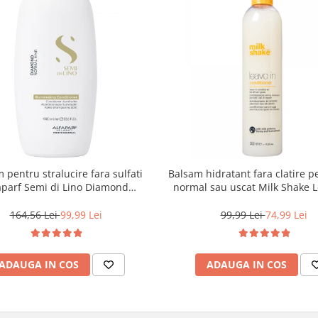
 pentru stralucire fara sulfati
Balsam hidratant fara clatire p
aparf Semi di Lino Diamond
normal sau uscat Milk Shake L
minating Conditioner, 1000 ml
350 ml
164,56 Lei
99,99 Lei
99,99 Lei
74,99 Lei
ADAUGA IN COS
ADAUGA IN COS