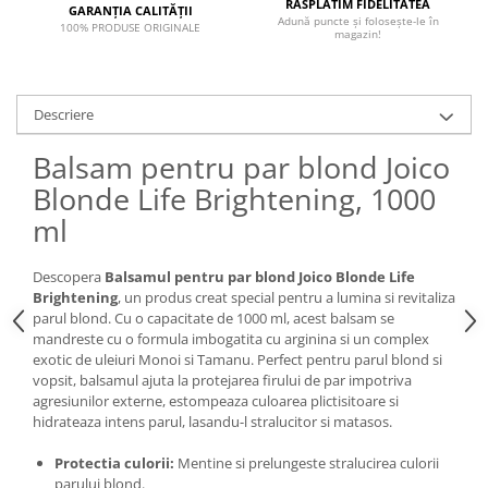
RĂSPLĂTIM FIDELITATEA
GARANȚIA CALITĂȚII
Adună puncte și folosește-le în
100% PRODUSE ORIGINALE
magazin!
Descriere
Balsam pentru par blond Joico
Blonde Life Brightening, 1000
ml
Descopera
Balsamul pentru par blond Joico Blonde Life
Brightening
, un produs creat special pentru a lumina si revitaliza
parul blond. Cu o capacitate de 1000 ml, acest balsam se
mandreste cu o formula imbogatita cu arginina si un complex
exotic de uleiuri Monoi si Tamanu. Perfect pentru parul blond si
vopsit, balsamul ajuta la protejarea firului de par impotriva
agresiunilor externe, estompeaza culoarea plictisitoare si
hidrateaza intens parul, lasandu-l stralucitor si matasos.
Protectia culorii:
Mentine si prelungeste stralucirea culorii
parului blond.