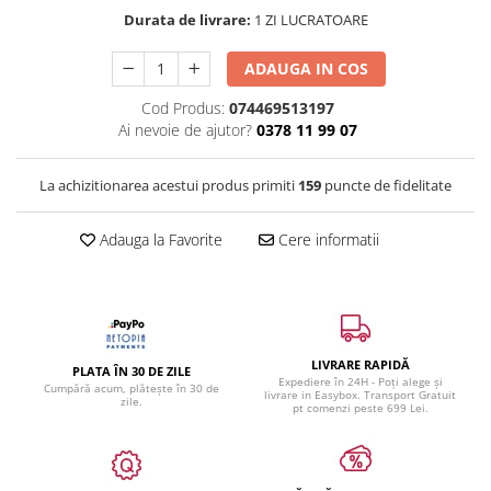
Durata de livrare:
1 ZI LUCRATOARE
ADAUGA IN COS
Cod Produs:
074469513197
Ai nevoie de ajutor?
0378 11 99 07
La achizitionarea acestui produs primiti
159
puncte de fidelitate
Adauga la Favorite
Cere informatii
LIVRARE RAPIDĂ
PLATA ÎN 30 DE ZILE
Expediere în 24H - Poți alege și
Cumpără acum, plătește în 30 de
livrare in Easybox. Transport Gratuit
zile.
pt comenzi peste 699 Lei.