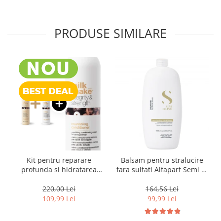
PRODUSE SIMILARE
Kit pentru reparare
Balsam pentru stralucire
profunda si hidratarea
fara sulfati Alfaparf Semi di
parului uscat si degradat,
Lino Diamond Illuminating
Milk Shake Integrity &
Conditioner, 1000 ml
220,00 Lei
164,56 Lei
Strength Nourishing
109,99 Lei
99,99 Lei