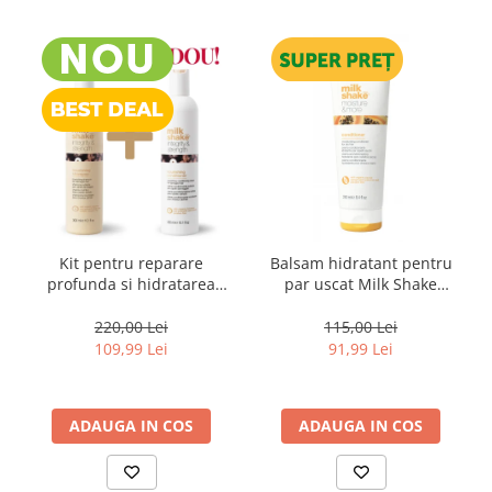
Kit pentru reparare
Balsam hidratant pentru
profunda si hidratarea
par uscat Milk Shake
parului uscat si degradat,
Moisture & More, 250 ml
Milk Shake Integrity &
220,00 Lei
115,00 Lei
Strength Nourishing
109,99 Lei
91,99 Lei
ADAUGA IN COS
ADAUGA IN COS