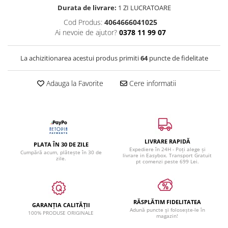
Durata de livrare:
1 ZI LUCRATOARE
Cod Produs:
4064666041025
Ai nevoie de ajutor?
0378 11 99 07
La achizitionarea acestui produs primiti
64
puncte de fidelitate
Adauga la Favorite
Cere informatii
LIVRARE RAPIDĂ
PLATA ÎN 30 DE ZILE
Expediere în 24H - Poți alege și
Cumpără acum, plătește în 30 de
livrare in Easybox. Transport Gratuit
zile.
pt comenzi peste 699 Lei.
RĂSPLĂTIM FIDELITATEA
GARANȚIA CALITĂȚII
Adună puncte și folosește-le în
100% PRODUSE ORIGINALE
magazin!