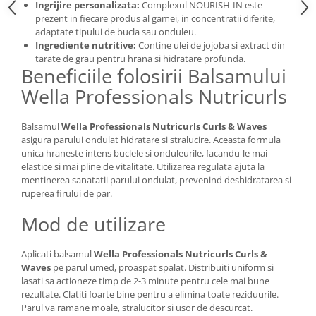
Ingrijire personalizata:
Complexul NOURISH-IN este
prezent in fiecare produs al gamei, in concentratii diferite,
adaptate tipului de bucla sau onduleu.
Ingrediente nutritive:
Contine ulei de jojoba si extract din
tarate de grau pentru hrana si hidratare profunda.
Beneficiile folosirii Balsamului
Wella Professionals Nutricurls
Balsamul
Wella Professionals Nutricurls Curls & Waves
asigura parului ondulat hidratare si stralucire. Aceasta formula
unica hraneste intens buclele si onduleurile, facandu-le mai
elastice si mai pline de vitalitate. Utilizarea regulata ajuta la
mentinerea sanatatii parului ondulat, prevenind deshidratarea si
ruperea firului de par.
Mod de utilizare
Aplicati balsamul
Wella Professionals Nutricurls Curls &
Waves
pe parul umed, proaspat spalat. Distribuiti uniform si
lasati sa actioneze timp de 2-3 minute pentru cele mai bune
rezultate. Clatiti foarte bine pentru a elimina toate reziduurile.
Parul va ramane moale, stralucitor si usor de descurcat.