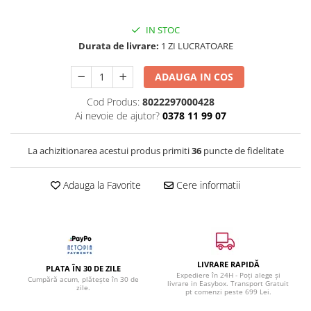
IN STOC
Durata de livrare:
1 ZI LUCRATOARE
ADAUGA IN COS
Cod Produs:
8022297000428
Ai nevoie de ajutor?
0378 11 99 07
La achizitionarea acestui produs primiti
36
puncte de fidelitate
Adauga la Favorite
Cere informatii
LIVRARE RAPIDĂ
PLATA ÎN 30 DE ZILE
Expediere în 24H - Poți alege și
Cumpără acum, plătește în 30 de
livrare in Easybox. Transport Gratuit
zile.
pt comenzi peste 699 Lei.