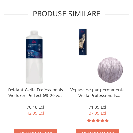
PRODUSE SIMILARE
Oxidant Wella Professionals
Vopsea de par permanenta
Welloxon Perfect 6% 20 vol,
Wella Professionals
1000 ml
Koleston Perfect Me+ 12/81
, Blond Special Albastrui
70,18 Lei
71,39 Lei
Cenusiu, 60 ml
42,99 Lei
37,99 Lei