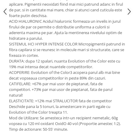
aplicare. Pigmentii neoxidati fiind mai mici patrund adanc in firul
de par, si in cantitate mai mare, chiar si atunci cand cuticula este
foarte putin deschisa.
ACID HIALURONIC Acidul hialuronic formeaza un invelis in jurul
firului de par ce permite o distributie uniforma a culorii si
aderenta maxima pe par. Ajuta la mentinerea nivelului optim de
hidratare a parului.
SISTEMUL HCI HYPER INTENSE COLOR Micropigmentii patrund in
fibra capilara si se reunesc in molecule mari si structurate, care se
fixeaza in cortex.
DURATA: dupa 12 spalari, nuanta Evolution of the Color este cu
19% mai intensa decat nuantele competitorilor.
ACOPERIRE: Evolution of the Color3 acopera parul alb mai bine
decat vopseaua competitorilor in peste 89% din cazuri.
CATIFELARE: +67% par mai usor de pieptanat, fata de
competitori. +73% par mai usor de pieptanat, fata de parul
natural!
ELASTICITATE: +12% mai STRALUCITOR fata de competitor
Deschide pana la 5 tonuri, la amestercare in parti egale cu
Evolution of the Color treapta 11.
Mod de Utilizare: Se amesteca intr-un recipient nemetalic, 60g
vopsea cu 120 ml oxidant OxidO 40 vol (Proportie amestec 1:2).
Timp de actionare: 50-55' minute.