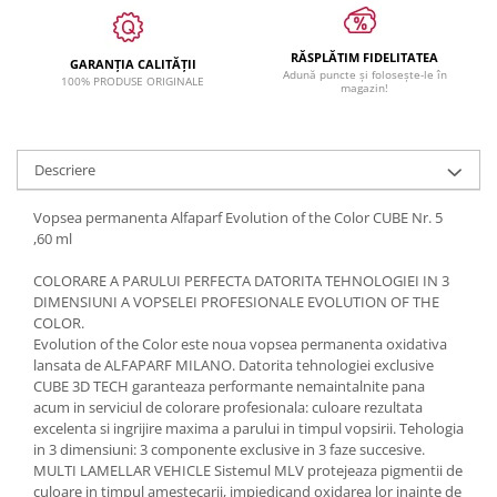
RĂSPLĂTIM FIDELITATEA
GARANȚIA CALITĂȚII
Adună puncte și folosește-le în
100% PRODUSE ORIGINALE
magazin!
Descriere
Vopsea permanenta Alfaparf Evolution of the Color CUBE Nr. 5
,60 ml
COLORARE A PARULUI PERFECTA DATORITA TEHNOLOGIEI IN 3
DIMENSIUNI A VOPSELEI PROFESIONALE EVOLUTION OF THE
COLOR.
Evolution of the Color este noua vopsea permanenta oxidativa
lansata de ALFAPARF MILANO. Datorita tehnologiei exclusive
CUBE 3D TECH garanteaza performante nemaintalnite pana
acum in serviciul de colorare profesionala: culoare rezultata
excelenta si ingrijire maxima a parului in timpul vopsirii. Tehologia
in 3 dimensiuni: 3 componente exclusive in 3 faze succesive.
MULTI LAMELLAR VEHICLE Sistemul MLV protejeaza pigmentii de
culoare in timpul amestecarii, impiedicand oxidarea lor inainte de