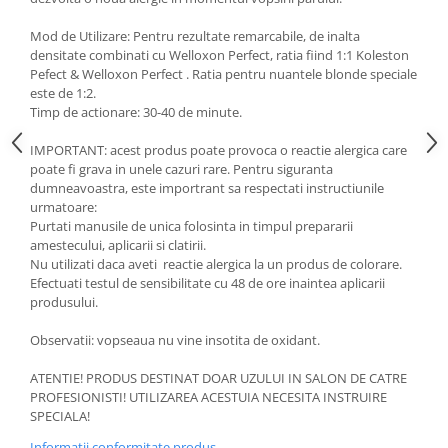
Mod de Utilizare: Pentru rezultate remarcabile, de inalta
densitate combinati cu Welloxon Perfect, ratia fiind 1:1 Koleston
Pefect & Welloxon Perfect . Ratia pentru nuantele blonde speciale
este de 1:2.
Timp de actionare: 30-40 de minute.
IMPORTANT: acest produs poate provoca o reactie alergica care
poate fi grava in unele cazuri rare. Pentru siguranta
dumneavoastra, este importrant sa respectati instructiunile
urmatoare:
Purtati manusile de unica folosinta in timpul prepararii
amestecului, aplicarii si clatirii.
Nu utilizati daca aveti reactie alergica la un produs de colorare.
Efectuati testul de sensibilitate cu 48 de ore inaintea aplicarii
produsului.
Observatii: vopseaua nu vine insotita de oxidant.
ATENTIE! PRODUS DESTINAT DOAR UZULUI IN SALON DE CATRE
PROFESIONISTI! UTILIZAREA ACESTUIA NECESITA INSTRUIRE
SPECIALA!
Informatii conformitate produs