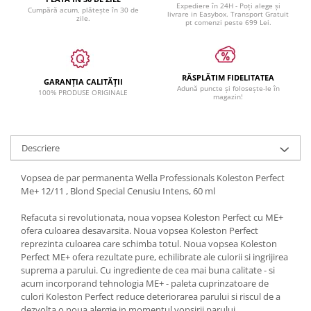
Expediere în 24H - Poți alege și
Cumpără acum, plătește în 30 de
livrare in Easybox. Transport Gratuit
zile.
pt comenzi peste 699 Lei.
RĂSPLĂTIM FIDELITATEA
GARANȚIA CALITĂȚII
Adună puncte și folosește-le în
100% PRODUSE ORIGINALE
magazin!
Descriere
Vopsea de par permanenta Wella Professionals Koleston Perfect
Me+ 12/11 , Blond Special Cenusiu Intens, 60 ml
Refacuta si revolutionata, noua vopsea Koleston Perfect cu ME+
ofera culoarea desavarsita. Noua vopsea Koleston Perfect
reprezinta culoarea care schimba totul. Noua vopsea Koleston
Perfect ME+ ofera rezultate pure, echilibrate ale culorii si ingrijirea
suprema a parului. Cu ingrediente de cea mai buna calitate - si
acum incorporand tehnologia ME+ - paleta cuprinzatoare de
culori Koleston Perfect reduce deteriorarea parului si riscul de a
dezvolta o noua alergie in momentul vopsirii parului.