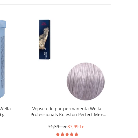
Wella
Vopsea de par permanenta Wella
Vopsea d
0 g
Professionals Koleston Perfect Me+
Life Colo
12/81 , Blond Special Albastrui Cenusiu,
60 ml
71,39 Lei
37,99 Lei