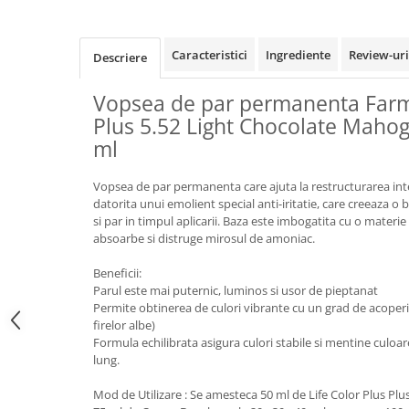
Caracteristici
Ingrediente
Review-ur
Descriere
Vopsea de par permanenta Farma
Plus 5.52 Light Chocolate Maho
ml
Vopsea de par permanenta care ajuta la restructurarea int
datorita unui emolient special anti-iritatie, care creeaza o
si par in timpul aplicarii. Baza este imbogatita cu o materi
absoarbe si distruge mirosul de amoniac.
Beneficii:
Parul este mai puternic, luminos si usor de pieptanat
Permite obtinerea de culori vibrante cu un grad de acoper
firelor albe)
Formula echilibrata asigura culori stabile si mentine culoa
lung.
Mod de Utilizare : Se amesteca 50 ml de Life Color Plus Plus 