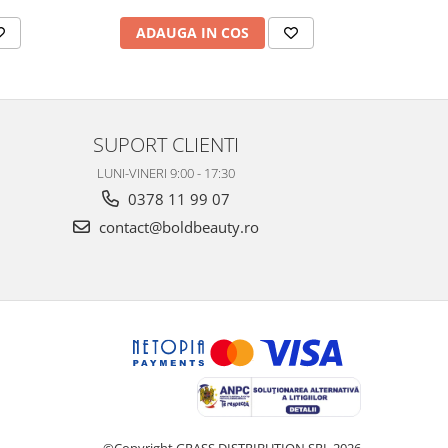
ADAUGA IN COS
AD
SUPORT CLIENTI
LUNI-VINERI 9:00 - 17:30
0378 11 99 07
contact@boldbeauty.ro