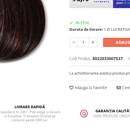
IN STOC
Durata de livrare:
1 ZI LUCRATOA
ADAUG
Cod Produs:
8022033007537
La achizitionarea acestui produs pr
Adauga la Favorite
Cere 
LIVRARE RAPIDĂ
GARANȚIA CALITĂȚ
Expediere în 24H - Poți alege și livrare
in Easybox. Transport Gratuit pt
100% PRODUSE ORIGI
comenzi peste 699 Lei.