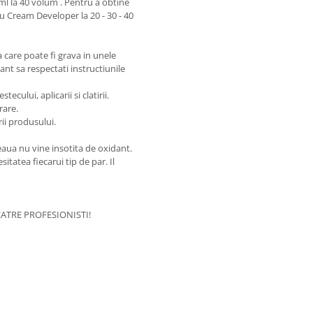
ml la 40 volum . Pentru a obtine
cu Cream Developer la 20 - 30 - 40
care poate fi grava in unele
nt sa respectati instructiunile
cului, aplicarii si clatirii.
rare.
rii produsului.
aua nu vine insotita de oxidant.
itatea fiecarui tip de par. Il
ATRE PROFESIONISTI!