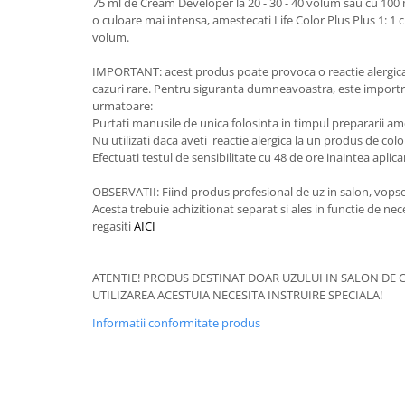
75 ml de Cream Developer la 20 - 30 - 40 volum sau cu 100 
o culoare mai intensa, amestecati Life Color Plus Plus 1: 1 
volum.
IMPORTANT: acest produs poate provoca o reactie alergica 
cazuri rare. Pentru siguranta dumneavoastra, este importra
urmatoare:
Purtati manusile de unica folosinta in timpul prepararii ameste
Nu utilizati daca aveti reactie alergica la un produs de colo
Efectuati testul de sensibilitate cu 48 de ore inaintea aplica
OBSERVATII: Fiind produs profesional de uz in salon, vopse
Acesta trebuie achizitionat separat si ales in functie de neces
regasiti
AICI
ATENTIE! PRODUS DESTINAT DOAR UZULUI IN SALON DE C
UTILIZAREA ACESTUIA NECESITA INSTRUIRE SPECIALA!
Informatii conformitate produs