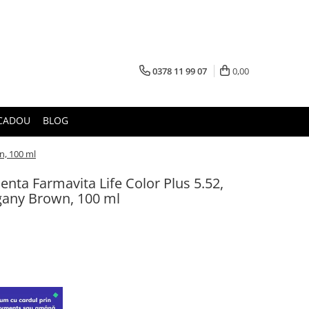
0378 11 99 07
0,00
CADOU
BLOG
n, 100 ml
nta Farmavita Life Color Plus 5.52,
gany Brown, 100 ml