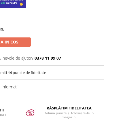
RE
A IN COS
Ai nevoie de ajutor?
0378 11 99 07
imiti
14
puncte de fidelitate
informatii
RĂSPLĂTIM FIDELITATEA
II
Adună puncte și folosește-le în
NALE
magazin!