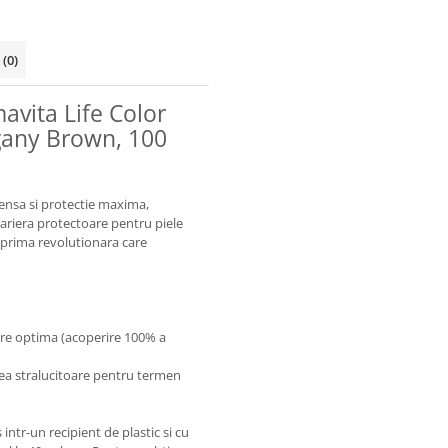
i
(0)
vita Life Color
gany Brown, 100
ensa si protectie maxima,
 bariera protectoare pentru piele
e prima revolutionara care
ire optima (acoperire 100% a
rea stralucitoare pentru termen
intr-un recipient de plastic si cu