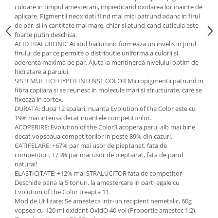
culoare in timpul amestecarii, impiedicand oxidarea lor inainte de
aplicare. Pigmentii neoxidati fiind mai mici patrund adanc in firul
de par, si in cantitate mai mare, chiar si atunci cand cuticula este
foarte putin deschisa.
ACID HIALURONIC Acidul hialuronic formeaza un invelis in jurul
firului de par ce permite o distributie uniforma a culorii si
aderenta maxima pe par. Ajuta la mentinerea nivelului optim de
hidratare a parului.
SISTEMUL HCI HYPER INTENSE COLOR Micropigmentii patrund in
fibra capilara si se reunesc in molecule mari si structurate, care se
fixeaza in cortex.
DURATA: dupa 12 spalari, nuanta Evolution of the Color este cu
19% mai intensa decat nuantele competitorilor.
ACOPERIRE: Evolution of the Color3 acopera parul alb mai bine
decat vopseaua competitorilor in peste 89% din cazuri.
CATIFELARE: +67% par mai usor de pieptanat, fata de
competitori. +73% par mai usor de pieptanat, fata de parul
natural!
ELASTICITATE: +12% mai STRALUCITOR fata de competitor
Deschide pana la 5 tonuri, la amestercare in parti egale cu
Evolution of the Color treapta 11.
Mod de Utilizare: Se amesteca intr-un recipient nemetalic, 60g
vopsea cu 120 ml oxidant OxidO 40 vol (Proportie amestec 1:2).