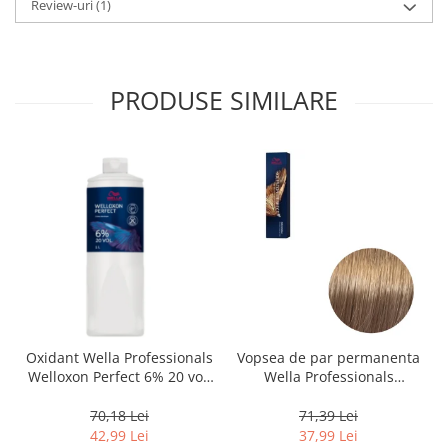
Review-uri
(1)
PRODUSE SIMILARE
Oxidant Wella Professionals
Vopsea de par permanenta
Welloxon Perfect 6% 20 vol,
Wella Professionals
1000 ml
Koleston Perfect Me+ 8/0 ,
Blond Deschis Natural, 60
70,18 Lei
71,39 Lei
ml
42,99 Lei
37,99 Lei