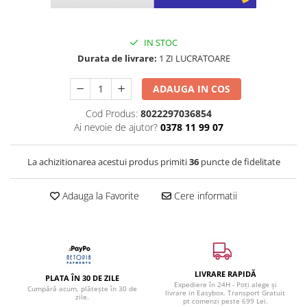
IN STOC
Durata de livrare:
1 ZI LUCRATOARE
ADAUGA IN COS
Cod Produs:
8022297036854
Ai nevoie de ajutor?
0378 11 99 07
La achizitionarea acestui produs primiti
36
puncte de fidelitate
Adauga la Favorite
Cere informatii
LIVRARE RAPIDĂ
PLATA ÎN 30 DE ZILE
Expediere în 24H - Poți alege și
Cumpără acum, plătește în 30 de
livrare in Easybox. Transport Gratuit
zile.
pt comenzi peste 699 Lei.