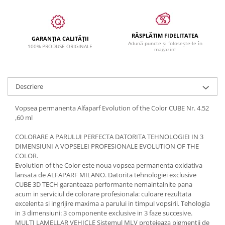
RĂSPLĂTIM FIDELITATEA
GARANȚIA CALITĂȚII
Adună puncte și folosește-le în
100% PRODUSE ORIGINALE
magazin!
Descriere
Vopsea permanenta Alfaparf Evolution of the Color CUBE Nr. 4.52
,60 ml
COLORARE A PARULUI PERFECTA DATORITA TEHNOLOGIEI IN 3
DIMENSIUNI A VOPSELEI PROFESIONALE EVOLUTION OF THE
COLOR.
Evolution of the Color este noua vopsea permanenta oxidativa
lansata de ALFAPARF MILANO. Datorita tehnologiei exclusive
CUBE 3D TECH garanteaza performante nemaintalnite pana
acum in serviciul de colorare profesionala: culoare rezultata
excelenta si ingrijire maxima a parului in timpul vopsirii. Tehologia
in 3 dimensiuni: 3 componente exclusive in 3 faze succesive.
MULTI LAMELLAR VEHICLE Sistemul MLV protejeaza pigmentii de