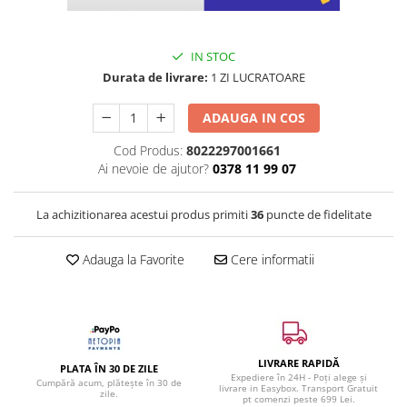
IN STOC
Durata de livrare:
1 ZI LUCRATOARE
ADAUGA IN COS
Cod Produs:
8022297001661
Ai nevoie de ajutor?
0378 11 99 07
La achizitionarea acestui produs primiti
36
puncte de fidelitate
Adauga la Favorite
Cere informatii
LIVRARE RAPIDĂ
PLATA ÎN 30 DE ZILE
Expediere în 24H - Poți alege și
Cumpără acum, plătește în 30 de
livrare in Easybox. Transport Gratuit
zile.
pt comenzi peste 699 Lei.