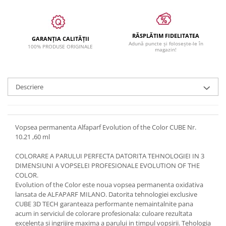
RĂSPLĂTIM FIDELITATEA
GARANȚIA CALITĂȚII
Adună puncte și folosește-le în
100% PRODUSE ORIGINALE
magazin!
Descriere
Vopsea permanenta Alfaparf Evolution of the Color CUBE Nr.
10.21 ,60 ml
COLORARE A PARULUI PERFECTA DATORITA TEHNOLOGIEI IN 3
DIMENSIUNI A VOPSELEI PROFESIONALE EVOLUTION OF THE
COLOR.
Evolution of the Color este noua vopsea permanenta oxidativa
lansata de ALFAPARF MILANO. Datorita tehnologiei exclusive
CUBE 3D TECH garanteaza performante nemaintalnite pana
acum in serviciul de colorare profesionala: culoare rezultata
excelenta si ingrijire maxima a parului in timpul vopsirii. Tehologia