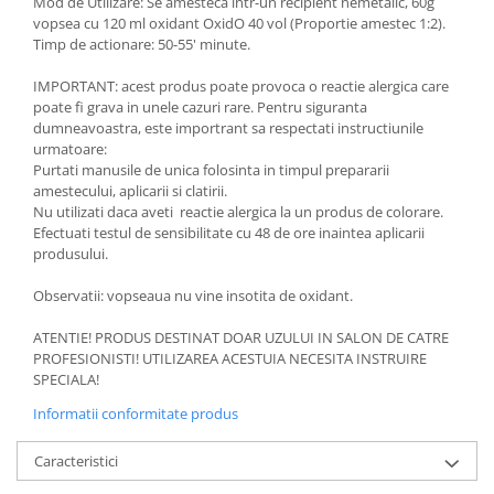
Mod de Utilizare: Se amesteca intr-un recipient nemetalic, 60g
vopsea cu 120 ml oxidant OxidO 40 vol (Proportie amestec 1:2).
Timp de actionare: 50-55' minute.
IMPORTANT: acest produs poate provoca o reactie alergica care
poate fi grava in unele cazuri rare. Pentru siguranta
dumneavoastra, este importrant sa respectati instructiunile
urmatoare:
Purtati manusile de unica folosinta in timpul prepararii
amestecului, aplicarii si clatirii.
Nu utilizati daca aveti reactie alergica la un produs de colorare.
Efectuati testul de sensibilitate cu 48 de ore inaintea aplicarii
produsului.
Observatii: vopseaua nu vine insotita de oxidant.
ATENTIE! PRODUS DESTINAT DOAR UZULUI IN SALON DE CATRE
PROFESIONISTI! UTILIZAREA ACESTUIA NECESITA INSTRUIRE
SPECIALA!
Informatii conformitate produs
Caracteristici