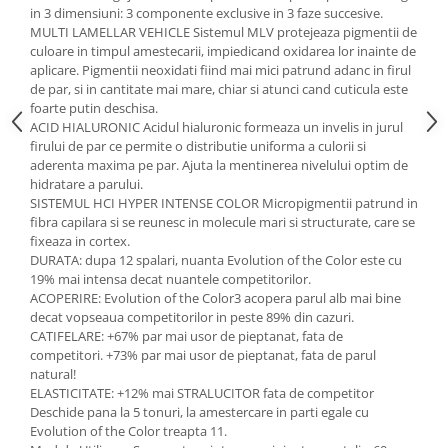
in 3 dimensiuni: 3 componente exclusive in 3 faze succesive.
MULTI LAMELLAR VEHICLE Sistemul MLV protejeaza pigmentii de
culoare in timpul amestecarii, impiedicand oxidarea lor inainte de
aplicare. Pigmentii neoxidati fiind mai mici patrund adanc in firul
de par, si in cantitate mai mare, chiar si atunci cand cuticula este
foarte putin deschisa.
ACID HIALURONIC Acidul hialuronic formeaza un invelis in jurul
firului de par ce permite o distributie uniforma a culorii si
aderenta maxima pe par. Ajuta la mentinerea nivelului optim de
hidratare a parului.
SISTEMUL HCI HYPER INTENSE COLOR Micropigmentii patrund in
fibra capilara si se reunesc in molecule mari si structurate, care se
fixeaza in cortex.
DURATA: dupa 12 spalari, nuanta Evolution of the Color este cu
19% mai intensa decat nuantele competitorilor.
ACOPERIRE: Evolution of the Color3 acopera parul alb mai bine
decat vopseaua competitorilor in peste 89% din cazuri.
CATIFELARE: +67% par mai usor de pieptanat, fata de
competitori. +73% par mai usor de pieptanat, fata de parul
natural!
ELASTICITATE: +12% mai STRALUCITOR fata de competitor
Deschide pana la 5 tonuri, la amestercare in parti egale cu
Evolution of the Color treapta 11.