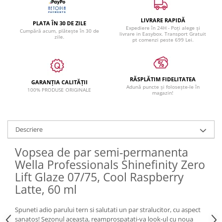
LIVRARE RAPIDĂ
PLATA ÎN 30 DE ZILE
Expediere în 24H - Poți alege și
Cumpără acum, plătește în 30 de
livrare in Easybox. Transport Gratuit
zile.
pt comenzi peste 699 Lei.
RĂSPLĂTIM FIDELITATEA
GARANȚIA CALITĂȚII
Adună puncte și folosește-le în
100% PRODUSE ORIGINALE
magazin!
Descriere
Vopsea de par semi-permanenta
Wella Professionals Shinefinity Zero
Lift Glaze 07/75, Cool Raspberry
Latte, 60 ml
Spuneti adio parului tern si salutati un par stralucitor, cu aspect
sanatos! Sezonul aceasta, reamprospatati-va look-ul cu noua