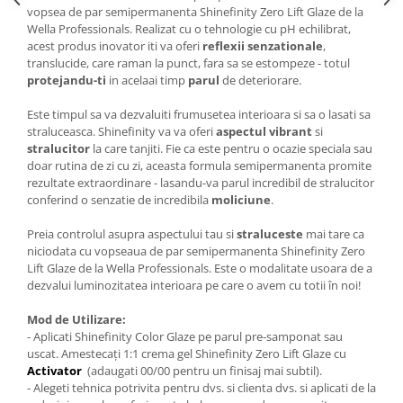
vopsea de par semipermanenta Shinefinity Zero Lift Glaze de la
Wella Professionals. Realizat cu o tehnologie cu pH echilibrat,
acest produs inovator iti va oferi
reflexii senzationale
,
translucide, care raman la punct, fara sa se estompeze - totul
protejandu-ti
in acelaai timp
parul
de deteriorare.
Este timpul sa va dezvaluiti frumusetea interioara si sa o lasati sa
straluceasca. Shinefinity va va oferi
aspectul vibrant
si
stralucitor
la care tanjiti. Fie ca este pentru o ocazie speciala sau
doar rutina de zi cu zi, aceasta formula semipermanenta promite
rezultate extraordinare - lasandu-va parul incredibil de stralucitor
conferind o senzatie de incredibila
moliciune
.
Preia controlul asupra aspectului tau si
straluceste
mai tare ca
niciodata cu vopseaua de par semipermanenta Shinefinity Zero
Lift Glaze de la Wella Professionals. Este o modalitate usoara de a
dezvalui luminozitatea interioara pe care o avem cu totii în noi!
Mod de Utilizare:
- Aplicati Shinefinity Color Glaze pe parul pre-samponat sau
uscat. Amestecați 1:1 crema gel Shinefinity Zero Lift Glaze cu
Activator
(adaugati 00/00 pentru un finisaj mai subtil).
- Alegeti tehnica potrivita pentru dvs. si clienta dvs. si aplicati de la