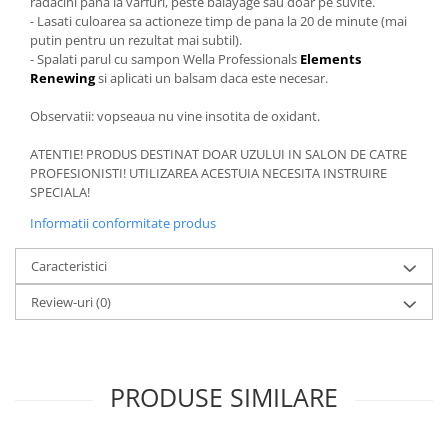
radacini pana la varfuri, peste balayage sau doar pe suvite.
- Lasati culoarea sa actioneze timp de pana la 20 de minute (mai
putin pentru un rezultat mai subtil).
- Spalati parul cu sampon Wella Professionals
Elements
Renewing
si aplicati un balsam daca este necesar.
Observatii: vopseaua nu vine insotita de oxidant.
ATENTIE! PRODUS DESTINAT DOAR UZULUI IN SALON DE CATRE
PROFESIONISTI! UTILIZAREA ACESTUIA NECESITA INSTRUIRE
SPECIALA!
Informatii conformitate produs
Caracteristici
Review-uri
(0)
PRODUSE SIMILARE