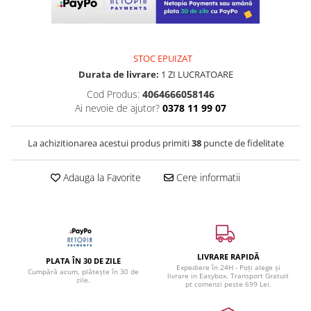
STOC EPUIZAT
Durata de livrare:
1 ZI LUCRATOARE
Cod Produs:
4064666058146
Ai nevoie de ajutor?
0378 11 99 07
La achizitionarea acestui produs primiti
38
puncte de fidelitate
Adauga la Favorite
Cere informatii
LIVRARE RAPIDĂ
PLATA ÎN 30 DE ZILE
Expediere în 24H - Poți alege și
Cumpără acum, plătește în 30 de
livrare in Easybox. Transport Gratuit
zile.
pt comenzi peste 699 Lei.