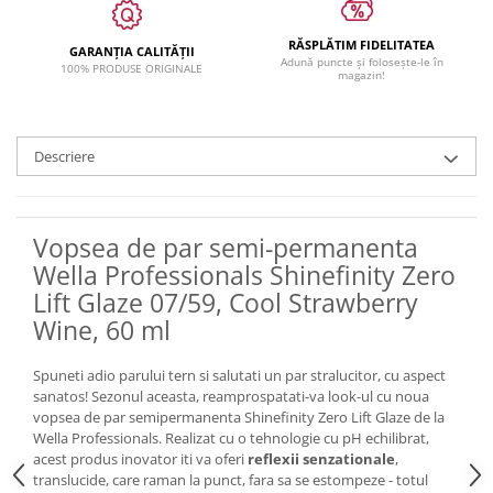
RĂSPLĂTIM FIDELITATEA
GARANȚIA CALITĂȚII
Adună puncte și folosește-le în
100% PRODUSE ORIGINALE
magazin!
Descriere
Vopsea de par semi-permanenta
Wella Professionals Shinefinity Zero
Lift Glaze 07/59, Cool Strawberry
Wine, 60 ml
Spuneti adio parului tern si salutati un par stralucitor, cu aspect
sanatos! Sezonul aceasta, reamprospatati-va look-ul cu noua
vopsea de par semipermanenta Shinefinity Zero Lift Glaze de la
Wella Professionals. Realizat cu o tehnologie cu pH echilibrat,
acest produs inovator iti va oferi
reflexii senzationale
,
translucide, care raman la punct, fara sa se estompeze - totul