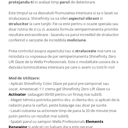
protejandu-ti
in acelaai timp
parul
de deteriorare.
Este timpul sa va dezvaluiti frumusetea interioara si sa o lasati sa
straluceasca. Shinefinity va va oferi
aspectul vibrant
si
stralucitor
la care tanjiti. Fie ca este pentru o ocazie speciala sau
doar rutina de zi cu zi, aceasta formula semipermanenta promite
rezultate extraordinare - lasandu-va parul incredibil de stralucitor
conferind o senzatie de incredibila
moliciune
.
Preia controlul asupra aspectului tau si
straluceste
mai tare ca
niciodata cu vopseaua de par semipermanenta Shinefinity Zero
Lift Glaze de la Wella Professionals. Este o modalitate usoara de a
dezvalui luminozitatea interioara pe care o avem cu totii în noi!
Mod de Utilizare:
- Aplicati Shinefinity Color Glaze pe parul pre-samponat sau
uscat. Amestecați 1:1 crema gel Shinefinity Zero Lift Glaze cu
Activator
(adaugati 00/00 pentru un finisaj mai subtil).
- Alegeti tehnica potrivita pentru dvs. si clienta dvs. si aplicati de la
radacini pana la varfuri, peste balayage sau doar pe suvite.
- Lasati culoarea sa actioneze timp de pana la 20 de minute (mai
putin pentru un rezultat mai subtil).
- Spalati parul cu sampon Wella Professionals
Elements
Renewing
si aplicati un balsam daca este necesar.