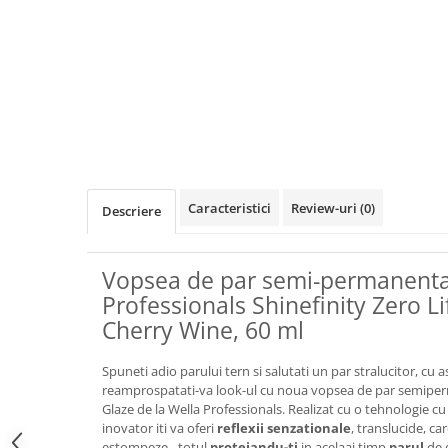
Caracteristici
Review-uri
(0)
Descriere
Vopsea de par semi-permanenta
Professionals Shinefinity Zero Li
Cherry Wine, 60 ml
Spuneti adio parului tern si salutati un par stralucitor, cu
reamprospatati-va look-ul cu noua vopsea de par semiperm
Glaze de la Wella Professionals. Realizat cu o tehnologie cu
inovator iti va oferi
reflexii senzationale
, translucide, ca
estompeze - totul
protejandu-ti
in acelaai timp
parul
de 