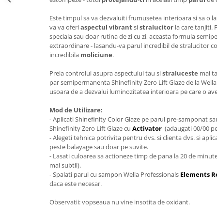
Este timpul sa va dezvaluiti frumusetea interioara si sa o la
va va oferi
aspectul vibrant
si
stralucitor
la care tanjiti.
speciala sau doar rutina de zi cu zi, aceasta formula semi
extraordinare - lasandu-va parul incredibil de stralucitor c
incredibila
moliciune
.
Preia controlul asupra aspectului tau si
straluceste
mai ta
par semipermanenta Shinefinity Zero Lift Glaze de la Wella
usoara de a dezvalui luminozitatea interioara pe care o avem
Mod de Utilizare:
- Aplicati Shinefinity Color Glaze pe parul pre-samponat sa
Shinefinity Zero Lift Glaze cu
Activator
(adaugati 00/00 pen
- Alegeti tehnica potrivita pentru dvs. si clienta dvs. si aplic
peste balayage sau doar pe suvite.
- Lasati culoarea sa actioneze timp de pana la 20 de minut
mai subtil).
- Spalati parul cu sampon Wella Professionals
Elements R
daca este necesar.
Observatii: vopseaua nu vine insotita de oxidant.