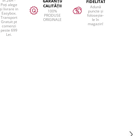
în 24H -
GARANȚIA
FIDELITATEA
Poți alege
CALITĂȚII
Adună
și livrare in
100%
puncte și
Easybox.
PRODUSE
folosește-
Transport
ORIGINALE
le în
Gratuit pt
magazin!
comenzi
peste 699
Lei.