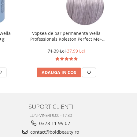
Wella
Vopsea de par permanenta Wella
Vopsea d
0 g
Professionals Koleston Perfect Me+
Life Colo
12/81 , Blond Special Albastrui Cenusiu,
60 ml
71,39 Lei
37,99 Lei
ADAUGA IN COS
AD
SUPORT CLIENTI
LUNI-VINERI 9:00 - 17:30
0378 11 99 07
contact@boldbeauty.ro