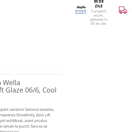
30 DE
ZILE
Cumpără
acum,
plătește în
30 de zile.
 Wella
ft Glaze 06/6, Cool
 aspect sanatos! Sezonul aceasta,
anenta Shinefinity Zero Lift
 pH echilibrat, acest produs
re raman la punct, fara sa se
deteriorare.