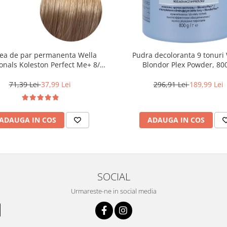
ea de par permanenta Wella
Pudra decoloranta 9 tonuri 
onals Koleston Perfect Me+ 8/0 ,
Blondor Plex Powder, 80
ond Deschis Natural, 60 ml
71,39 Lei
37,99 Lei
296,91 Lei
189,99 Lei
ADAUGA IN COS
ADAUGA IN COS
SOCIAL
Urmareste-ne in social media