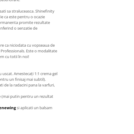
sati sa straluceasca. Shinefinity
 Fie ca este pentru o ocazie
permanenta promite rezultate
onferind o senzatie de
re ca niciodata cu vopseaua de
 Professionals. Este o modalitate
 cu totii în noi!
u uscat. Amestecați 1:1 crema gel
tru un finisaj mai subtil).
ati de la radacini pana la varfuri,
e (mai putin pentru un rezultat
enewing
si aplicati un balsam