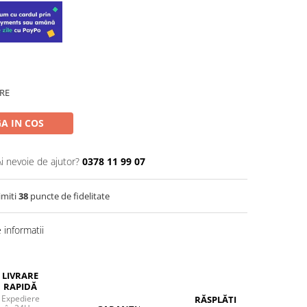
RE
A IN COS
Ai nevoie de ajutor?
0378 11 99 07
imiti
38
puncte de fidelitate
informatii
LIVRARE
RAPIDĂ
Expediere
RĂSPLĂTIM