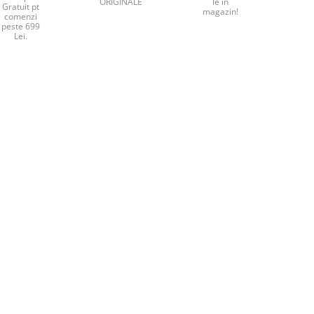
ORIGINALE
le în
Gratuit pt
magazin!
comenzi
peste 699
Lei.