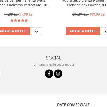
ea de par permanenta Wella
Pudra decoloranta 9 tonuri 
onals Koleston Perfect Me+ 8/0 ,
Blondor Plex Powder, 80
ond Deschis Natural, 60 ml
71,39 Lei
37,99 Lei
296,91 Lei
189,99 Lei
ADAUGA IN COS
ADAUGA IN COS
SOCIAL
Urmareste-ne in social media
DATE COMERCIALE