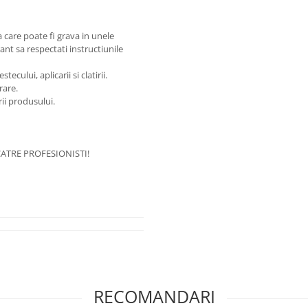
care poate fi grava in unele
nt sa respectati instructiunile
cului, aplicarii si clatirii.
rare.
rii produsului.
ATRE PROFESIONISTI!
RECOMANDARI