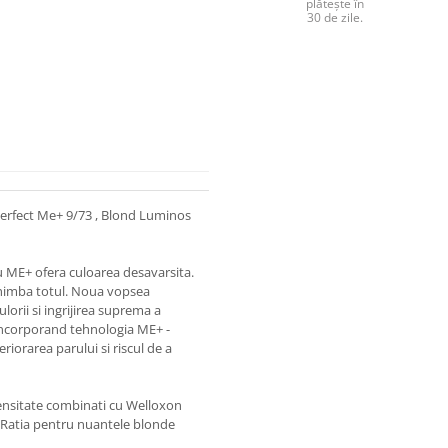
plătește în
30 de zile.
erfect Me+ 9/73 , Blond Luminos
u ME+ ofera culoarea desavarsita.
chimba totul. Noua vopsea
lorii si ingrijirea suprema a
 incorporand tehnologia ME+ -
iorarea parului si riscul de a
densitate combinati cu Welloxon
 . Ratia pentru nuantele blonde