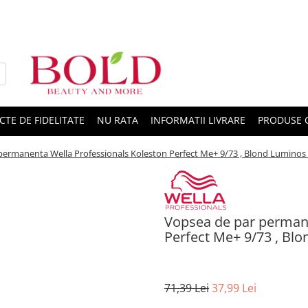
CTE DE FIDELITATE
NU RATA
INFORMATII LIVRARE
PRODUSE 
permanenta Wella Professionals Koleston Perfect Me+ 9/73 , Blond Luminos 
Vopsea de par permane
Perfect Me+ 9/73 , Blo
71,39 Lei
37,99 Lei