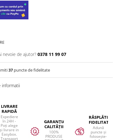
RE
Ai nevoie de ajutor?
0378 11 99 07
imiti
37
puncte de fidelitate
informatii
LIVRARE
RAPIDĂ
Expediere
RĂSPLĂTIM
în 24H -
GARANȚIA
FIDELITATEA
Poți alege
CALITĂȚII
Adună
și livrare in
100%
puncte și
Easybox.
PRODUSE
folosește-
Transport