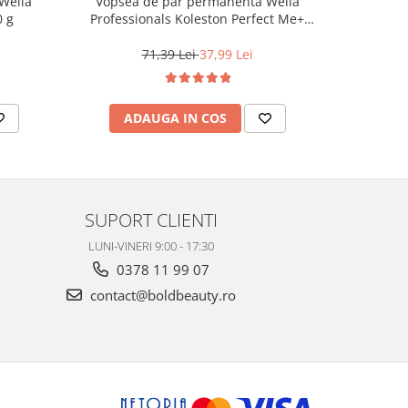
Wella
Vopsea de par permanenta Wella
Vopsea d
0 g
Professionals Koleston Perfect Me+
Life Colo
12/81 , Blond Special Albastrui Cenusiu,
60 ml
71,39 Lei
37,99 Lei
ADAUGA IN COS
AD
SUPORT CLIENTI
LUNI-VINERI 9:00 - 17:30
0378 11 99 07
contact@boldbeauty.ro