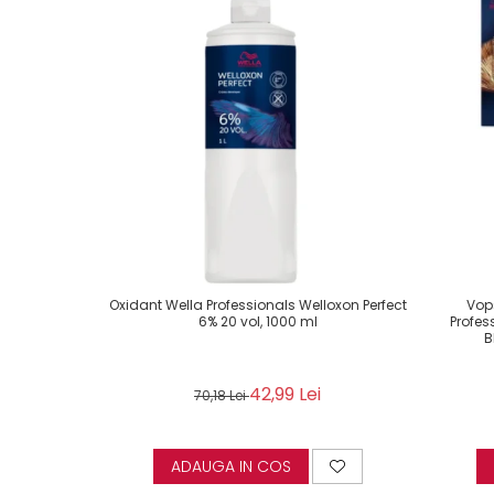
Oxidant Wella Professionals Welloxon Perfect
Vop
6% 20 vol, 1000 ml
Profes
B
42,99 Lei
70,18 Lei
ADAUGA IN COS