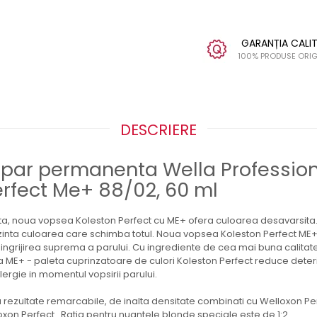
GARANȚIA CALIT
100% PRODUSE ORIG
DESCRIERE
par permanenta Wella Professio
erfect Me+ 88/02, 60 ml
ata, noua vopsea Koleston Perfect cu ME+ ofera culoarea desavarsit
zinta culoarea care schimba totul. Noua vopsea Koleston Perfect ME+ 
si ingrijirea suprema a parului. Cu ingrediente de cea mai buna calitat
ME+ - paleta cuprinzatoare de culori Koleston Perfect reduce deterio
ergie in momentul vopsirii parului.
 rezultate remarcabile, de inalta densitate combinati cu Welloxon Perfec
xon Perfect . Ratia pentru nuantele blonde speciale este de 1:2.