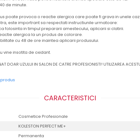
-40 de minute.
s poate provoca o reactie alergica care poate fi grava in unele cazu
a, este importrant sa respectati instructiunile urmatoare:
 folosinta in timpul prepararii amestecului, aplicarii si clatirii.
 reactie alergica la un produs de colorare.
ibilitate cu 48 de ore inaintea aplicarii produsului.
 vine insotita de oxidant.
NAT DOAR UZULUI IN SALON DE CATRE PROFESIONISTI! UTILIZAREA ACESTU
e produs
CARACTERISTICI
Cosmetice Profesionale
KOLESTON PERFECT ME+
Permanenta