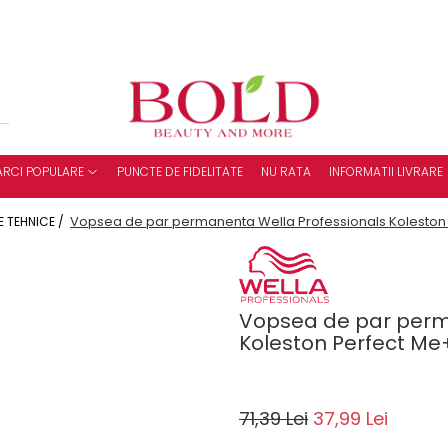
RCI POPULARE
PUNCTE DE FIDELITATE
NU RATA
INFORMATII LIVRARE
Vopsea de par permanenta Wella Professionals Koleston 
E TEHNICE /
Vopsea de par perm
Koleston Perfect Me+
71,39 Lei
37,99 Lei