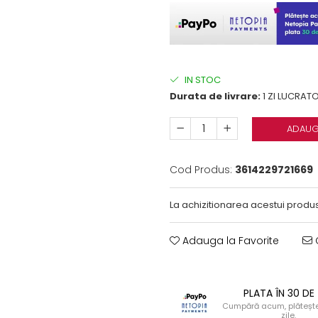
IN STOC
Durata de livrare:
1 ZI LUCRAT
ADAUG
Cod Produs:
3614229721669
La achizitionarea acestui produs
Adauga la Favorite
C
PLATA ÎN 30 DE 
Cumpără acum, plătește
zile.