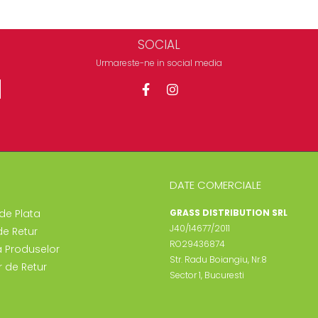
SOCIAL
Urmareste-ne in social media
DATE COMERCIALE
de Plata
GRASS DISTRIBUTION SRL
J40/14677/2011
de Retur
RO29436874
a Produselor
Str. Radu Boiangiu, Nr.8
 de Retur
Sector 1, Bucuresti