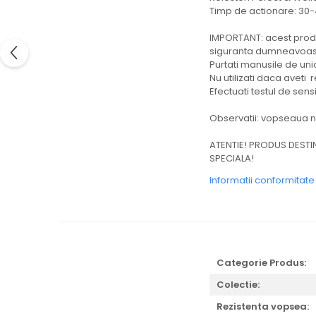
Timp de actionare: 30
IMPORTANT: acest produ
siguranta dumneavoastr
Purtati manusile de unica
Nu utilizati daca aveti
Efectuati testul de sens
Observatii: vopseaua nu
ATENTIE! PRODUS DESTI
SPECIALA!
Informatii conformitat
Categorie Produs:
Colectie:
Rezistenta vopsea: