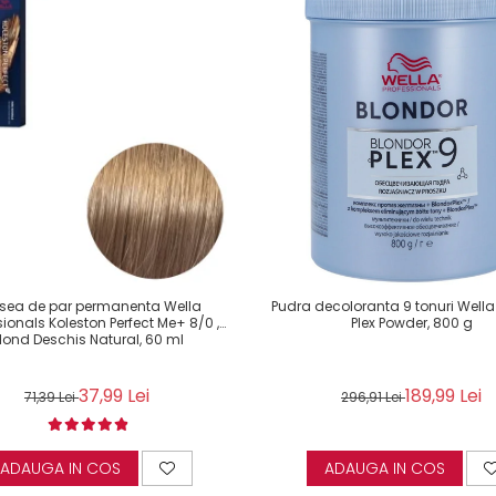
sea de par permanenta Wella
Pudra decoloranta 9 tonuri Wella
sionals Koleston Perfect Me+ 8/0 ,
Plex Powder, 800 g
lond Deschis Natural, 60 ml
37,99 Lei
189,99 Lei
71,39 Lei
296,91 Lei
ADAUGA IN COS
ADAUGA IN COS