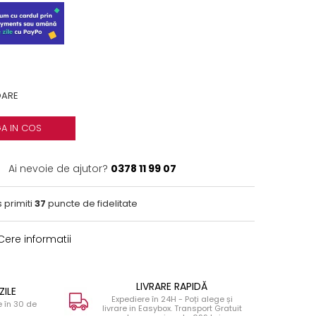
OARE
A IN COS
Ai nevoie de ajutor?
0378 11 99 07
 primiti
37
puncte de fidelitate
ere informatii
LIVRARE RAPIDĂ
ZILE
Expediere în 24H - Poți alege și
 în 30 de
livrare in Easybox. Transport Gratuit