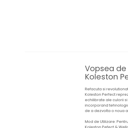
Vopsea de 
Koleston P
Refacuta si revolution
Koleston Perfect repre
echilibrate ale culorii 
incorporand tehnologia 
de a dezvolta o noua al
Mod de Utilizare: Pentru
Koleston Pefect & Wello