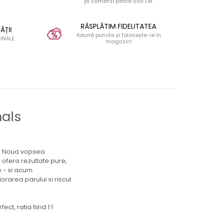
pt comenzi peste 699 Lei.
RĂSPLĂTIM FIDELITATEA
ĂȚII
Adună puncte și folosește-le în
INALE
magazin!
nals
a. Noua vopsea
ofera rezultate pure,
e - si acum
rarea parului si riscul
t, ratia fiind 1:1