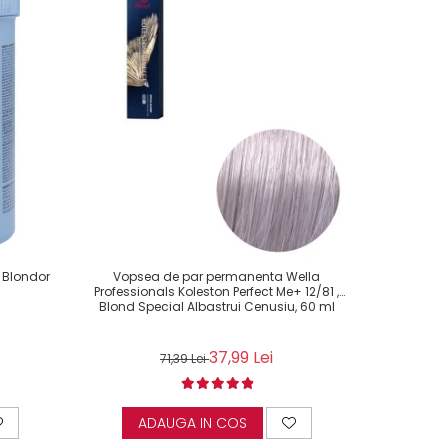
 Blondor
Vopsea de par permanenta Wella
Vopsea de 
Professionals Koleston Perfect Me+ 12/81 ,
Color Plu
Blond Special Albastrui Cenusiu, 60 ml
37,99 Lei
71,39 Lei
ADAUGA IN COS
AD