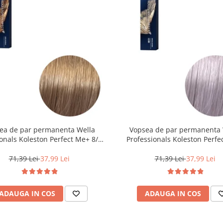
ea de par permanenta Wella
Vopsea de par permanenta 
onals Koleston Perfect Me+ 8/0 ,
Professionals Koleston Perfe
ond Deschis Natural, 60 ml
12/81 , Blond Special Albastrui
60 ml
71,39 Lei
37,99 Lei
71,39 Lei
37,99 Lei
ADAUGA IN COS
ADAUGA IN COS