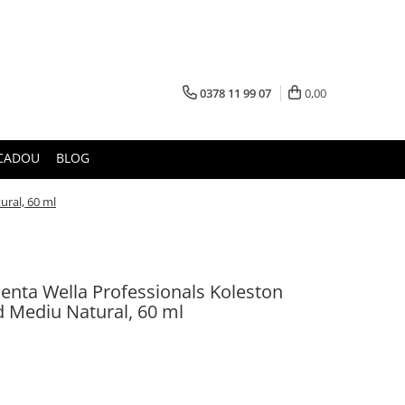
0378 11 99 07
0,00
CADOU
BLOG
ural, 60 ml
nta Wella Professionals Koleston
d Mediu Natural, 60 ml