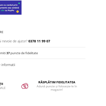
RE
Ai nevoie de ajutor?
0378 11 99 07
imiti
37
puncte de fidelitate
informatii
RĂSPLĂTIM FIDELITATEA
II
Adună puncte și folosește-le în
NALE
magazin!