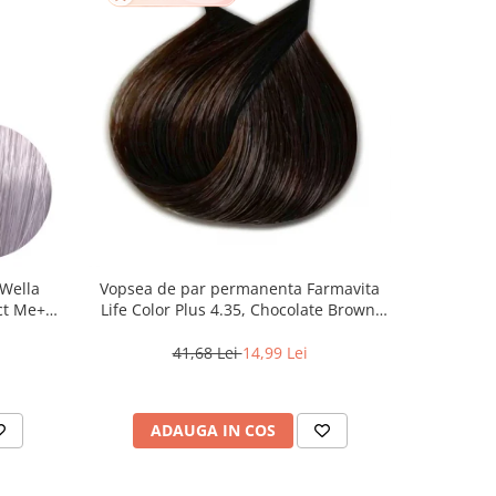
Wella
Vopsea de par permanenta Farmavita
Pudra d
ct Me+
Life Color Plus 4.35, Chocolate Brown,
Blon
 Cenusiu,
100 ml
41,68 Lei
14,99 Lei
2
ADAUGA IN COS
AD