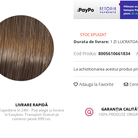
STOC EPUIZAT
Durata de livrare:
1 ZI LUCRATOA
Cod Produs:
8005610661834
La achizitionarea acestui produs pr
Adauga la Favorite
Cere 
LIVRARE RAPIDĂ
GARANȚIA CALITĂȚ
Expediere în 24H - Poți alege și livrare
in Easybox. Transport Gratuit pt
100% PRODUSE ORIGI
comenzi peste 699 Lei.