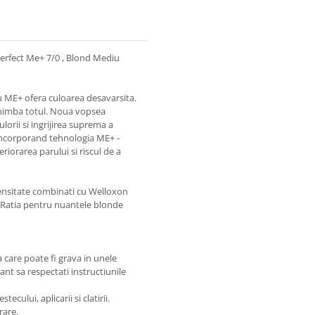
erfect Me+ 7/0 , Blond Mediu
u ME+ ofera culoarea desavarsita.
chimba totul. Noua vopsea
lorii si ingrijirea suprema a
 incorporand tehnologia ME+ -
iorarea parului si riscul de a
densitate combinati cu Welloxon
 . Ratia pentru nuantele blonde
care poate fi grava in unele
nt sa respectati instructiunile
cului, aplicarii si clatirii.
rare.