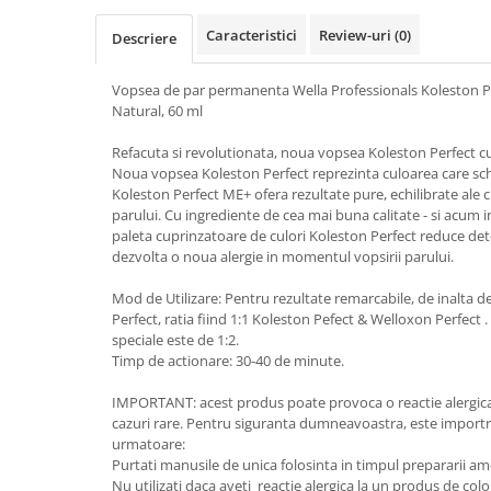
Caracteristici
Review-uri
(0)
Descriere
Vopsea de par permanenta Wella Professionals Koleston P
Natural, 60 ml
Refacuta si revolutionata, noua vopsea Koleston Perfect c
Noua vopsea Koleston Perfect reprezinta culoarea care s
Koleston Perfect ME+ ofera rezultate pure, echilibrate ale cu
parului. Cu ingrediente de cea mai buna calitate - si acum
paleta cuprinzatoare de culori Koleston Perfect reduce deter
dezvolta o noua alergie in momentul vopsirii parului.
Mod de Utilizare: Pentru rezultate remarcabile, de inalta 
Perfect, ratia fiind 1:1 Koleston Pefect & Welloxon Perfect
speciale este de 1:2.
Timp de actionare: 30-40 de minute.
IMPORTANT: acest produs poate provoca o reactie alergica 
cazuri rare. Pentru siguranta dumneavoastra, este importra
urmatoare:
Purtati manusile de unica folosinta in timpul prepararii ameste
Nu utilizati daca aveti reactie alergica la un produs de colo