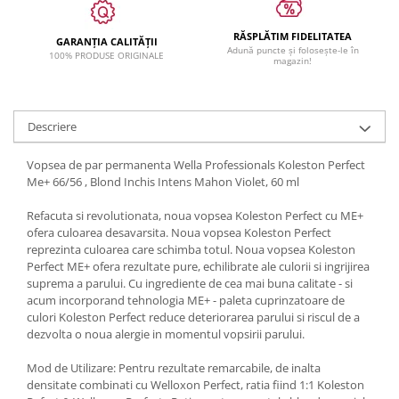
RĂSPLĂTIM FIDELITATEA
GARANȚIA CALITĂȚII
Adună puncte și folosește-le în
100% PRODUSE ORIGINALE
magazin!
Descriere
Vopsea de par permanenta Wella Professionals Koleston Perfect
Me+ 66/56 , Blond Inchis Intens Mahon Violet, 60 ml
Refacuta si revolutionata, noua vopsea Koleston Perfect cu ME+
ofera culoarea desavarsita. Noua vopsea Koleston Perfect
reprezinta culoarea care schimba totul. Noua vopsea Koleston
Perfect ME+ ofera rezultate pure, echilibrate ale culorii si ingrijirea
suprema a parului. Cu ingrediente de cea mai buna calitate - si
acum incorporand tehnologia ME+ - paleta cuprinzatoare de
culori Koleston Perfect reduce deteriorarea parului si riscul de a
dezvolta o noua alergie in momentul vopsirii parului.
Mod de Utilizare: Pentru rezultate remarcabile, de inalta
densitate combinati cu Welloxon Perfect, ratia fiind 1:1 Koleston