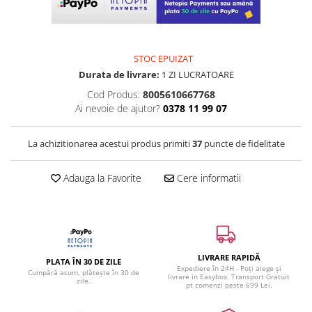
STOC EPUIZAT
Durata de livrare:
1 ZI LUCRATOARE
Cod Produs:
8005610667768
Ai nevoie de ajutor?
0378 11 99 07
La achizitionarea acestui produs primiti
37
puncte de fidelitate
Adauga la Favorite
Cere informatii
LIVRARE RAPIDĂ
PLATA ÎN 30 DE ZILE
Expediere în 24H - Poți alege și
Cumpără acum, plătește în 30 de
livrare in Easybox. Transport Gratuit
zile.
pt comenzi peste 699 Lei.