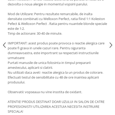
dezvolta o noua alergie in momentul vopsirii parului.
Mod de Utilizare: Pentru rezultate remarcabile, de inalta
densitate combinati cu Welloxon Perfect, ratia fiind 1:1 Koleston
Pefect & Welloxon Perfect . Ratia pentru nuantele blonde speciale
este de 1:2.
Timp de actionare: 30-40 de minute.
IMPORTANT: acest produs poate provoca o reactie alergica care
poate fi grava in unele cazuri rare. Pentru siguranta
dumneavoastra, este importrant sa respectati instructiunile
urmatoare:
Purtati manusile de unica folosinta in timpul prepararii
amestecului, aplicarii si clatirii.
Nu utilizati daca aveti reactie alergica la un produs de colorare.
Efectuati testul de sensibilitate cu 48 de ore inaintea aplicarii
produsului.
Observatii: vopseaua nu vine insotita de oxidant.
ATENTIE! PRODUS DESTINAT DOAR UZULUI IN SALON DE CATRE
PROFESIONISTI! UTILIZAREA ACESTUIA NECESITA INSTRUIRE
SPECIALA!