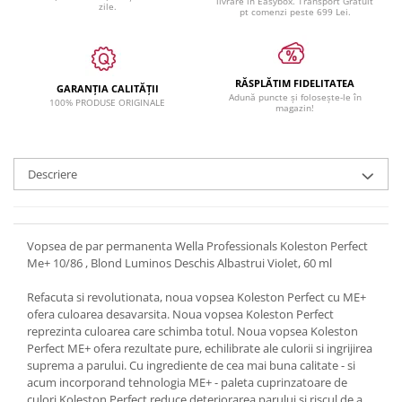
livrare in Easybox. Transport Gratuit
zile.
pt comenzi peste 699 Lei.
RĂSPLĂTIM FIDELITATEA
GARANȚIA CALITĂȚII
Adună puncte și folosește-le în
100% PRODUSE ORIGINALE
magazin!
Descriere
Vopsea de par permanenta Wella Professionals Koleston Perfect
Me+ 10/86 , Blond Luminos Deschis Albastrui Violet, 60 ml
Refacuta si revolutionata, noua vopsea Koleston Perfect cu ME+
ofera culoarea desavarsita. Noua vopsea Koleston Perfect
reprezinta culoarea care schimba totul. Noua vopsea Koleston
Perfect ME+ ofera rezultate pure, echilibrate ale culorii si ingrijirea
suprema a parului. Cu ingrediente de cea mai buna calitate - si
acum incorporand tehnologia ME+ - paleta cuprinzatoare de
culori Koleston Perfect reduce deteriorarea parului si riscul de a