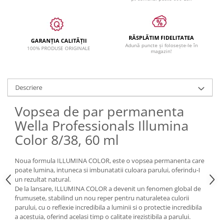
RĂSPLĂTIM FIDELITATEA
GARANȚIA CALITĂȚII
Adună puncte și folosește-le în
100% PRODUSE ORIGINALE
magazin!
Descriere
Vopsea de par permanenta
Wella Professionals Illumina
Color 8/38, 60 ml
Noua formula ILLUMINA COLOR, este o vopsea permanenta care
poate lumina, intuneca si imbunatatii culoara parului, oferindu-I
un rezultat natural.
De la lansare, ILLUMINA COLOR a devenit un fenomen global de
frumusete, stabilind un nou reper pentru naturaletea culorii
parului, cu o reflexie incredibila a luminii si o protectie incredibila
a acestuia, oferind acelasi timp o calitate irezistibila a parului.