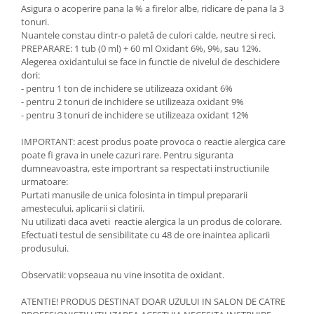
Asigura o acoperire pana la % a firelor albe, ridicare de pana la 3
tonuri.
Nuantele constau dintr-o paletă de culori calde, neutre si reci.
PREPARARE: 1 tub (0 ml) + 60 ml Oxidant 6%, 9%, sau 12%.
Alegerea oxidantului se face in functie de nivelul de deschidere
dori:
- pentru 1 ton de inchidere se utilizeaza oxidant 6%
- pentru 2 tonuri de inchidere se utilizeaza oxidant 9%
- pentru 3 tonuri de inchidere se utilizeaza oxidant 12%
IMPORTANT: acest produs poate provoca o reactie alergica care
poate fi grava in unele cazuri rare. Pentru siguranta
dumneavoastra, este importrant sa respectati instructiunile
urmatoare:
Purtati manusile de unica folosinta in timpul prepararii
amestecului, aplicarii si clatirii.
Nu utilizati daca aveti reactie alergica la un produs de colorare.
Efectuati testul de sensibilitate cu 48 de ore inaintea aplicarii
produsului.
Observatii: vopseaua nu vine insotita de oxidant.
ATENTIE! PRODUS DESTINAT DOAR UZULUI IN SALON DE CATRE