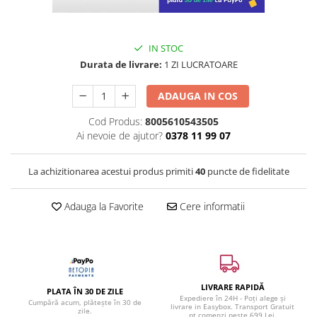
IN STOC
Durata de livrare:
1 ZI LUCRATOARE
ADAUGA IN COS
Cod Produs:
8005610543505
Ai nevoie de ajutor?
0378 11 99 07
La achizitionarea acestui produs primiti
40
puncte de fidelitate
Adauga la Favorite
Cere informatii
LIVRARE RAPIDĂ
PLATA ÎN 30 DE ZILE
Expediere în 24H - Poți alege și
Cumpără acum, plătește în 30 de
livrare in Easybox. Transport Gratuit
zile.
pt comenzi peste 699 Lei.